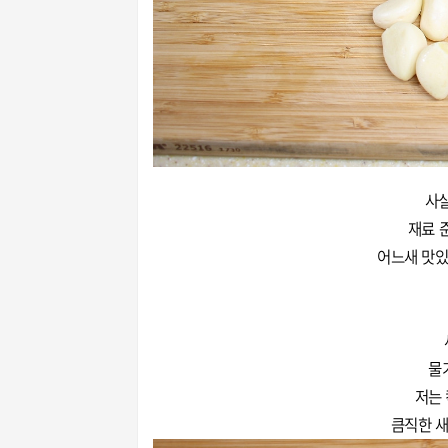
사실
재료 
어느새 맛있
물
저는
큼직한 