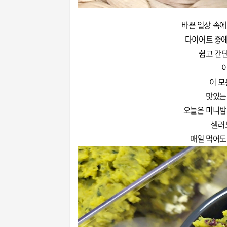
바쁜 일상 속에
다이어트 중에
쉽고 간
이
이 모
맛있는
오늘은 미니밤
샐러
매일 먹어도