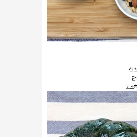
한손
단
고소하