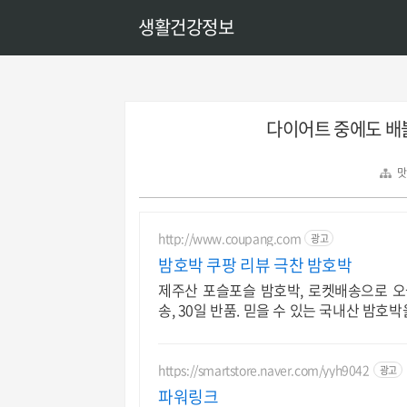
생활건강정보
다이어트 중에도 배
맛
http://www.coupang.com
광고
밤호박 쿠팡 리뷰 극찬 밤호박
제주산 포슬포슬 밤호박, 로켓배송으로 오
송, 30일 반품. 믿을 수 있는 국내산 밤호
https://smartstore.naver.com/yyh9042
광고
파워링크