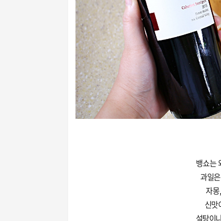
뱅쇼는 
과일은
자몽,
신맛
설탕이나