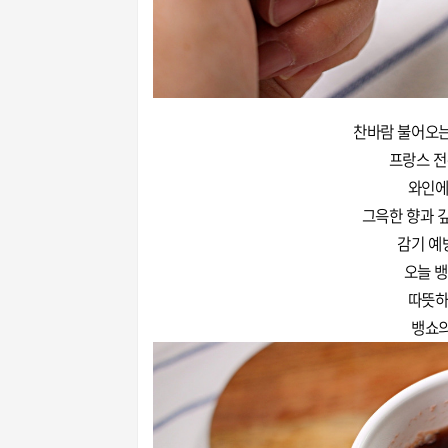
찬바람 불어오는
프랑스 전
와인에
그윽한 향과 
감기 예
오늘 
따뜻하
뱅쇼의