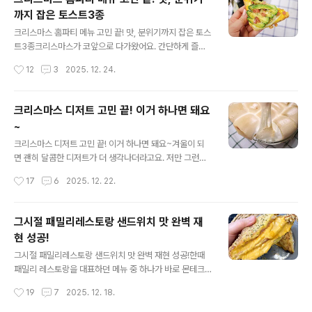
어른까지 부담 없이 즐기기 좋아요. #재료떡국떡, 참기름,
까지 잡은 토스트3종
꿀, 파마신치즈가루, 파슬리가루 팬에 기름을 약간 두르고
글 내용
떡국떡을 올려서 중약불로 천천히 구워주세요. 겉면이 노
크리스마스 홈파티 메뉴 고민 끝! 맛, 분위기까지 잡은 토스
릇해질 정도로만 익히는게 포인트예요. 떡이 살짝 바삭해
트3종크리스마스가 코앞으로 다가왔어요. 간단하게 즐길
지면 참기름을 넣어 한번 더 뒤집어 굽고, 불을 줄인 뒤 파
수 있는 홈파티 메뉴 고민되시죠? 번거롭지 않으면서 맛과
작성시간
12
3
2025. 12. 24.
마산치즈가루..
분위기 모두 잡은 토스트 3종 레시피 알려드릴게요^^ 홈파
티에는 간단하게 손으로 들고 먹기 좋은 메뉴가 딱이죠. 그
런 의미에서 명란마요토스트는 꼭 해보세요. 명란 가운데
크리스마스 디저트 고민 끝! 이거 하나면 돼요
칼집 넣어 칼등으로 긁어서 껍질 속 알만 빼주세요. 명란과
~
마요네즈를 섞기만 해도 감칠맛 확 살아나는 명란마요소스
글 내용
가 돼요. 비율은 명란1:마요네즈2 정도가 적당하더라고요.
크리스마스 디저트 고민 끝! 이거 하나면 돼요~겨울이 되
식빵이나 바게트, 빵 종류는 상관없어요. 빵 위에 명란마요
면 괜히 달콤한 디저트가 더 생각나더라고요. 저만 그런거
소스 발라서 에어프라이어나 오븐에서 180도로 10~15분
아니죠? ㅎㅎ 특히 연말이나 크리스마스 시즌에는 따뜻한
작성시간
17
6
2025. 12. 22.
구우면 조리 끝. 원하시는 식감에 따라 조리시간은 조절해
분위기에 잘 어울리는 디저트 하나쯤 필요한데요. 포근한
주..
비주얼과 달콤한 맛으로 꽉 찬 눈꽃처럼 부드러운 디저트
레시피 알려드릴게요. 연말 홈파티나 크리스마스 모임 계
그시절 패밀리레스토랑 샌드위치 맛 완벽 재
획 중이시라면 디저트 메뉴로 이건 꼭 한번 추천드릴게요~
현 성공!
테이블 분위기까지 확 살려주는 눈꽃고구마 만들어봐요^^
글 내용
재료는 고구마, 마시멜로, 버터, 잼, 견과류, 시나몬가루 준
그시절 패밀리레스토랑 샌드위치 맛 완벽 재현 성공!한때
비했어요. 먼저 고구마는 삶아서 부드럽게 으깨주세요. 저
패밀리 레스토랑을 대표하던 메뉴 중 하나가 바로 몬테크
는 고구마5개를 사용했는데 생각보다 양이 꽤 넉넉하게 나
리스토샌드위치예요. 처음 먹어본 사람은 있어도 한번만
작성시간
19
7
2025. 12. 18.
오더라고요. 으깬 고구마에 버터2큰술, 잼2큰술, 시나몬가
먹어본 사람은 없다는 이 말에 100% 공감하는 분들 많으
루2큰술을 넣어요...
실 텐데요. 오늘 그시절 그 맛을 완벽하게 재현해 볼게요!