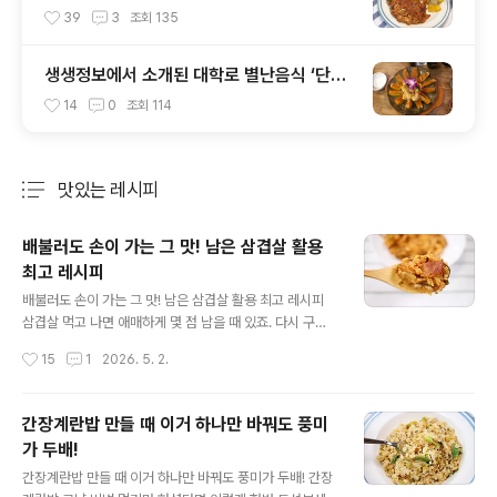
굿!
39
3
조회
135
생생정보에서 소개된 대학로 별난음식 ‘단호
박해물찜’ 솔직 후기
14
0
조회
114
맛있는 레시피
분류 전체보기
주요 글 목록
배불러도 손이 가는 그 맛! 남은 삼겹살 활용
최고 레시피
글 내용
배불러도 손이 가는 그 맛! 남은 삼겹살 활용 최고 레시피
삼겹살 먹고 나면 애매하게 몇 점 남을 때 있죠. 다시 구워
먹기엔 양이 부족해서 삼겹살을 더 사야할지 고민하게 되
작성시간
15
1
2026. 5. 2.
는데요. 이럴땐 볶음밥으로 `바꿔주는게 정답이에요. 남은
삼겹살 몇점이 순식간에 고깃집 마무리 화룡점정 메뉴로
변신합니다! 고깃집 가면 마지막에 꼭 해먹는 그 볶음밥, 배
간장계란밥 만들 때 이거 하나만 바꿔도 풍미
불러도 한 숟갈 뜨게 되는 그 맛 있잖아요. 이건 꼭 드셔보
가 두배!
세요^^ 재료는 삼겹살 몇 점, 김치, 찬밥 그리고 파무침. 남
글 내용
은 삼겹살을 활용하면 정말 맛있고요. 팬으로 가볍게 볶을
간장계란밥 만들 때 이거 하나만 바꿔도 풍미가 두배! 간장