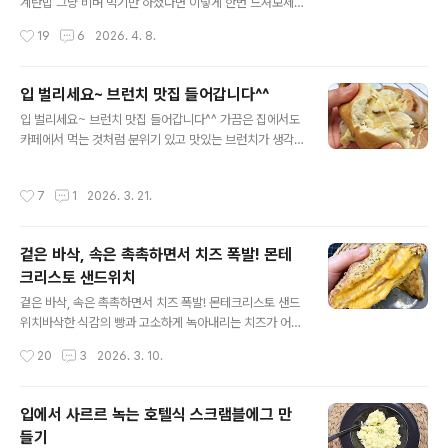
땐 대패삼겹도 좋아요. 그리고 이거! 고깃집 볶음밥 맛을 좌
계란밥 그냥 비벼 먹기만 하셨다면 이렇게 한번 드셔보세
우하는 포인트는 파무침이에요. 파무침은 간장2, 설탕1/2,
요. 같은 재료인데도 맛이 확 달라져요. 아이부터 어른까지
작성시간
19
6
2026. 4. 8.
고춧가루1, 식초1, 다진마늘1/2 여기에 ..
누구나 좋아하는 한그릇 메뉴 간장계란밥 맛있게 만들어
볼게요. 간장계란밥은 간단한 한 끼로 자주 먹게 되는 메뉴
지만 조리 방식에 따라 풍미 차이가 꽤 크게 나요. 그래서
입 벌리세요~ 브런치 맛집 들어갑니다^^
저는 이렇게 조리한답니다~ 재료도 특별한 건 없어요. 밥,
글 내용
입 벌리세요~ 브런치 맛집 들어갑니다^^ 가끔은 집에서도
계란, 대파, 간장, 참기름, 식용유 정도면 충분해요. 먼저 팬
카페에서 먹는 것처럼 분위기 있고 맛있는 브런치가 생각
에 기름을 넉넉하게 두른 뒤 잘게 썬 대파를 넣고 볶아주세
날 때 있죠. 그럴때 딱 좋은 메뉴가 있어요. 한입 먹는 순간
요. 대파 향이 올라올 때까지 충분히 익혀주면 기름에 파의
여기가 브런치 맛집이구나~ 싶을 정도로 꿀맛이에요^^ 겉
고소한 향이 배면서 요리의 전체적인 맛이 훨씬 깊어져요.
작성시간
7
1
2026. 3. 21.
은 바삭하고 속은 쫄깃한 베이글 사이에 고소하고 부드러
파를 한쪽으로 살짝 밀어두고 계란을 두개 깨서 ..
운 버섯 크림을 듬뿍 넣어주면 생각보다 훨씬 근사한 한끼
가 완성돼요. ☞ 재료 베이글, 버섯, 양파, 달걀, 모짜렐라치
겉은 바삭, 속은 촉촉하면서 치즈 폭발! 몬테
즈, 생크림, 홀그레인머스타드, 파마산치즈가루 준비했어
크리스토 샌드위치
요. 참고로 생크림 대신 우유를 사용해도 괜찮아요. 조금 더
글 내용
가볍고 덜 꾸덕한 느낌으로 즐길 수 있어요. 먼저 베이글은
겉은 바삭, 속은 촉촉하면서 치즈 폭발! 몬테크리스토 샌드
약한 불에서 겉면이 노릇해질 때까지 구워주세요. 겉은 바
위치바삭한 식감의 빵과 고소하게 녹아내리는 치즈가 어우
삭하고 속은 쫀득하게 살아야 크림소스랑 조합이 훨씬 좋
러진 몬테크리스토 샌드위치는 맛이 없을 수가 없죠. 한번
작성시간
20
3
2026. 3. 10.
아요. ..
먹으면 계속 생각나는 메뉴 중 하나인데요. 집에 있는 재료
를 활용해서 맛있게 한번 만들어 볼게요. 겉바속촉에 치즈
와 햄이 만들어내는 풍부한 맛~ 덕분에 남녀노소 누구나
입에서 사르르 녹는 호텔식 스크램블에그 만
좋아하고 특히 치즈덕후라면 이건 꼭 드셔보셔야 해요^^
들기
식빵3장, 달걀, 슬라이스치즈, 슬라이스햄, 딸기잼, 빵가루
글 내용