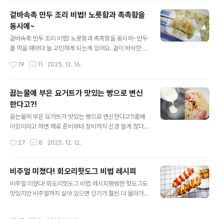
집에서 가끔 이 바삭하고 고소하면서 딥한 치즈 풍미 살아
겉바속촉 만두 조리 비법! 노릇함과 촉촉함을
있는 몬테크리스토샌드위치 생각이 나더라고요. 이럴때 직
동시에~
접 만들어 먹으면 더 꿀맛이에요^^ 재료는 식빵, 달걀, 슬라
글 내용
이스치즈, 슬라이스햄, 딸기잼, 빵가루 준비했어요. 식빵 3
겉바속촉 만두 조리 비법! 노릇함과 촉촉함을 동시에~만두
장을 준비해 테두리를 깔끔하게 잘라주세요. 첫번째 식빵
를 먹을 때마다 늘 고민하게 되는게 있어요. 겉이 바삭한 군
한쪽 면에 딸기잼을 골고루 발라주세요. 블루베리나 포도
만두를 먹을지, 아니면 속까지 촉촉한 찐만두를 먹을지 말
작성시간
19
11
2025. 12. 16.
잼도 잘 어울리더라고요. 잼 위에 슬라이스치즈를 2장 올
이죠. 이럴때 굳이 선택할 필요 없이 둘 다 즐겨보세요~ 군
려주세..
만두, 찐만두 타협할 필요 없는 만두 조리법을 알려드릴게
요. 만두를 노릇하게 구운 식감과 촉촉한 속을 동시에 살릴
끓는물에 부은 요거트가 맛있는 빵으로 변신
수 있다면? 조리방법만 살짝 바꾸면 얼마든지 가능하답니
한다고?!
다^^ 중불로 예열한 팬에 기름을 약간 넉넉하게 둘러주세
글 내용
요. 팬 위에 냉동상태의 만두를 올려주시고요. 불은 약불과
끓는물에 부은 요거트가 맛있는 빵으로 변신한다고?!홈베
중불 사이로 유지해주세요. 우선은 이 상태로 만두를 굽다
이킹이라고 하면 재료 준비부터 장비까지 신경 쓸게 많다
가 바닥이 노릇하게 구워지면 바로 지금! 만두 바닥만 살짝
고 느끼기 쉬운데 오늘 소개해드리는 방식은 오븐 없이도!
작성시간
27
8
2025. 12. 12.
잠길랑 말랑하게 물을 부어주세요. 너무 많이 부으면 안되
그리고 재료도 단순해서 누구나 따라 할 수 있는 레시피예
고요...
요. 그 비법을 바로 공개합니다! 끓는물에 요거트를 부어요.
이건 말이 안되는 조합이라고 생각하시죠? 근데 이게 진짜
비주얼 미쳤다! 회오리핫도그 비법 레시피
빵이 되거든요~ 그것도 맛있는 빵이요^^ 먼저 프라이팬에
글 내용
비주얼 미쳤다! 회오리핫도그 비법 레시피평범한 핫도그도
물 200ml를 붓고 뚜껑을 덮은 채 끓여주세요. 물이 팔팔
맛있지만 비주얼까지 살아 있으면 인기가 훨씬 더 올라가
끓기 시작하면 플레인 요거트 200g을 넣어요. 주걱으로
죠. 특히 휴게소에서나 볼 수 있는 회오리 형태의 핫도그는
천천히 저어가며 5분 정도 끓여주면 재료가 자연스럽게 섞
모양부터 시선을 확 사로잡아서 아이들도 어른들도 모두
여요. 이 정도면 불은 꺼도 돼요. 뜨거운 열감이 어느 정도
작성시간