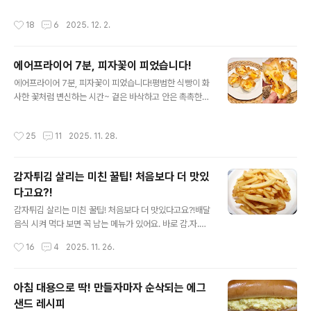
라 500ml 한병이 필요해요. 가장 먼저 팬에 기름을 살짝
이 따로 할 필요없이 한번에 완성되는 초간단 오픈토스트
둘러 돼지고기를 넣고 겉면을 코팅하듯 익혀주세요. 강불
작성시간
18
6
2025. 12. 2.
레시피를 준비했어요! 이렇게 간단할 수가 있나?... 싶은데
에 뚜껑을 덮고 약2분, 그다음 중불로 맞춰 여기저기 뒤집..
요. 공 들여 만든 토스트보다 이게 더 맛있더라고요 ㅎㅎㅎ
재료는 식빵, 계란, 설탕, 마요네즈 준비 끝. 식빵 한쪽면에
에어프라이어 7분, 피자꽃이 피었습니다!
마요네즈를 얇게 펴 발라요. 마요네즈 위에 설탕을 솔솔 뿌
글 내용
려주세요. 설탕은 빼주셔도 상관은 없는데요. 단맛이 살짝
에어프라이어 7분, 피자꽃이 피었습니다!평범한 식빵이 화
추가되니까 훨씬 맛있더라고요~ 식빵 가장자리를 삥 둘러
사한 꽃처럼 변신하는 시간~ 겉은 바삭하고 안은 촉촉한
서 마요네즈를 뿌려주세요. 칼로리 부담되는 분들은 1/2칼
꽃빵피자는 집에 있는 기본 재료만으로도 멋스러운 비주얼
로리 마요네즈로^^; 마요네즈 틀 안에 계란 한개 톡..
을 낼 수 있는 메뉴예요. 한 입 베어물면 치즈의 고소함과
작성시간
25
11
2025. 11. 28.
다양한 토핑의 향이 어우러져 입안에 작은 꽃 한송이가 피
는 듯한 기분을 느낄 수 있어요. 식빵, 양파, 베이컨, 캔옥수
수, 토마토소스, 올리브오일, 모짜렐라치즈 준비 완료! 냉장
감자튀김 살리는 미친 꿀팁! 처음보다 더 맛있
고 속 재료로 대체해도 괜찮으니까 취향대로 구성하시면
다고요?!
되고요. 양파와 베이컨은 잘게 다져주면 조리하기 더 편해
글 내용
요. 식빵 가장자리를 잘라내고 밀대로 고르게 눌러 넓게 펼
감자튀김 살리는 미친 꿀팁! 처음보다 더 맛있다고요?!배달
쳐주세요. 가운데 부분은 그대로 두고, 사방으로 열십자 모
음식 시켜 먹다 보면 꼭 남는 메뉴가 있어요. 바로 감.자.튀.
양이 되도록 가위집을 넣어요. 달군 팬에 올리브오일을 두
김 처음엔 뜨겁고 바삭해서 맛있게 먹지만 시간이 지나면
작성시간
16
4
2025. 11. 26.
른 뒤 다..
눅눅하고 기름까지 올라와서 손이 안가죠. 그런데 말입니
다 ㅎㅎㅎ 이 감자튀김을 되살리는 아주 아주 간단한 특급
비법이 있어요. 아마 처음보다 더 맛있어서 놀랄거예요^^
아침 대용으로 딱! 만들자마자 순삭되는 에그
눅눅한 감자튀김 포기하지 마세요~ 기적의 초간단 레시피
샌드 레시피
가 있으니까요 ㅎㅎ 눅눅한 감자튀김 그리고 버터와 올리
글 내용