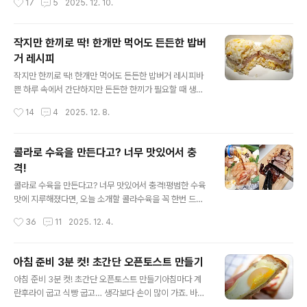
17
5
2025. 12. 10.
좋아해요. 오늘은 집에서도 쉽게 만들 수 있는 휴게소 감성
빠져 손으로 만질 수 있는 상태가 되면 밀가루 400g을 넣
회오리핫도그 레시피를 준비했어요^^ 더 좋은건, 특별한
고, 소금..
재료가 필요하지 않다는 것! 똑같은 재료로도 모양만 살짝
작지만 한끼로 딱! 한개만 먹어도 든든한 밥버
바꿔주면 한눈에 봐도 먹음직스러운 회오리핫도그가 될 수
거 레시피
있어요. 재료는 소시지와 핫케이크가루 딱 두가지~ 길쭉한
글 내용
소시지를 반으로 잘라주세요. 소시지에 칼집을 넣어서 회
작지만 한끼로 딱! 한개만 먹어도 든든한 밥버거 레시피바
오리모양을 만드는게 포인트예요. 위에서부터 나선형으로
쁜 하루 속에서 간단하지만 든든한 한끼가 필요할 때 생각
돌려가며 칼집을 넣으면 소시지가 끊기지 않고 모양이 제
보다 가장 만족도가 높은 메뉴가 바로 밥버거예요. 집에 있
작성시간
14
4
2025. 12. 8.
대로 나와요. 이제 ..
는 기본 재료만으로도 금방 만들 수 있고 아침, 점심 도시락
어디에도 잘 어울리는 밥버거~ 절대 실패 없는 조합으로
만들어 볼게요^^ 작지만 한끼 식사로 딱! 든든함과 맛 꽉 채
콜라로 수육을 만든다고? 너무 맛있어서 충
운 맛있는 밥버거 드셔보세요. 재료는 찬밥, 스팸, 참치, 계
격!
란, 치즈 준비했어요. 입맛에 맞게 좋아하는 재료로 바꿔주
글 내용
셔도 돼요. 참치캔 따서 기름기 쫙 뺀 뒤에 마요네즈 살짝
콜라로 수육을 만든다고? 너무 맛있어서 충격!평범한 수육
넣어서 비벼요. 후추 톡톡 뿌리면 더 맛나요. 참치마요가 밥
맛에 지루해졌다면, 오늘 소개할 콜라수육을 꼭 한번 드셔
이랑 만나면 필승인거 아시죠? ㅎㅎ 스팸은 너무 두껍지 않
보세요. 고기에 콜라를 부어 끓이기만 해도 맛집에서나 맛
작성시간
36
11
2025. 12. 4.
게 잘라서 노릇하게 구워주세요. 스팸 케이스는 깨끗..
볼 수 있을 것 같은 요리가 뚝딱! 그 비법 레시피를 공개합
니다. 색다른 풍미는 기본에 쫀득하고 윤기 좔좔~ 한점만
먹어도 너무 맛있어서 다들 놀라요^^ 돼지고기 앞다리살 1
아침 준비 3분 컷! 초간단 오픈토스트 만들기
kg을 준비했어요. 삼겹살이 아니어도 충분히 맛있고 가격
글 내용
아침 준비 3분 컷! 초간단 오픈토스트 만들기아침마다 계
부담도 덜하죠. 함께 넣을 재료로는 양파, 대파, 통마늘, 생
란후라이 굽고 식빵 굽고… 생각보다 손이 많이 가죠. 바쁜
강 준비했고요. 양념은 진간장, 굴소스, 통후추, 그리고 콜
시간엔 그 몇 분조차 아깝잖아요. 그래서 오늘은 계란후라