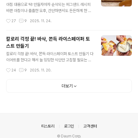
고당이면 충분해요. 약불에서 예열한 팬에 버터 한큰술을
아침 대용으로 딱! 만들자마자 순삭되는 에그샌드 레시피
녹여주세요. 여기에 감자튀김을 넣고 달달 볶아요. 감자튀
바쁜 아침이나 출출한 오후, 간단하면서도 든든하게 한 끼
김에 버터의 풍미를 한겹 더하는거죠~ 약불을 유지하면서
채우고 싶을 때가 있죠? 그럴땐 겉은 폭신하고 속은 촉촉한
작성시간
27
9
2025. 11. 24.
노릇하게 볶다가 감자튀김이 갈색으로 변할 때쯤 올리고당
계란샐러드를 가득 채운 에그샌드 드셔보세요~ 아이들 간
을 넣어요. 감자..
식은 물론 집에서도 가볍게 즐기는 브런치 메뉴로도 딱이
에요! 계란샐러드의 고소함이 핫도그빵의 부드러움과 만나
칼로리 걱정 끝! 바삭, 쫀득 라이스페이퍼 토
심플하지만 기대 이상의 맛과 식감을 즐기실 수 있어요. 재
스트 만들기
료는 핫도그빵, 계란, 마요네즈, 허니머스타드 준비했어요.
글 내용
먼저 계란부터 삶아볼게요. 냄비에 물 넉넉하게 채워서 계
칼로리 걱정 끝! 바삭, 쫀득 라이스페이퍼 토스트 만들기 다
란을 삶아요. 완숙으로 삶은 게란을 흰자와 노른자 분리해
이어트를 한다고 해서 늘 밍밍한 식단만 고집할 필요는 없
주세요. 그리고 각각 부드럽게 으깨주세요. 너무 잘게 으깨
잖아요? 배부르게 먹으면서도 칼로리 걱정 덜 수 있는 가벼
작성시간
24
9
2025. 11. 20.
지 않아야 식감이 좋더라고요~ 이렇게 노른자와 흰자를 분
운 메뉴가 필요하다면 이 레시피가 딱이에요. 맛과 포만감
리해서 ..
두마리 토끼를 잡고 싶은 분들에게 강추! 맛도 영양도 다이
어트도 몽땅 잡아보세요^^ 먼저 예열된 팬 위에 라이스페
더보기
이퍼 한장을 올려주세요. 그다음 계란 하나를 중앙에 톡! 터
트려주세요. 양배추를 최대한 얇게 채 썰어서 라이스페이
퍼 위에 넉넉히 올려주세요. 양배추의 은은한 단맛과 아삭
한 식감을 즐길 수 있어요. 소금은 아주 살짝만 뿌려 은은하
게 간을 맞추고 치즈를 더해서 고소함에 풍미까지 더해주
세요. 칼로리를 줄이고 싶다면 과감히 빼주셔도 괜찮아요~
의안내
티스토리
로그인
고객센터
라이스페..
© Daum Corp.