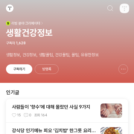
검색하기
티스토리
리빙
분야 크리에이터
(새창열림)
생활건강정보
구독자
1,628
생활정보, 건강정보, 생활꿀팁, 건강꿀팁, 꿀팁, 유용한정보
구독하기
방명록
신고하기 레이어
열기
인기글
사람들이 '향수'에 대해 몰랐던 사실 9가지
15
0
조회
164
강식당 인기메뉴 피오 ‘김치밥’ 한그릇 요리로