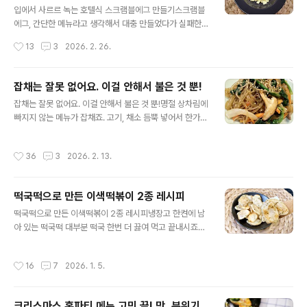
준비해 주세요. 먼저 식빵 세 장을 겹쳐놓은 뒤 가장자리 테
입에서 사르르 녹는 호텔식 스크램블에그 만들기스크램블
두리를 잘라주세요. 첫번째 식빵 위에 잼을 한쪽 면에 얇게
에그, 간단한 메뉴라고 생각해서 대충 만들었다가 실패한
발라주세요. 저는 딸기잼을 사용했지만 블루베리잼이나 포
경험 있으시죠? 호텔 조식에서 나오는 스크램블에그는 왜
작성시간
13
3
2026. 2. 26.
도잼도 맛이 좋아요. 잼을 바른 식빵 위에 슬라이스 치즈 ..
그렇게 부드럽고 촉촉할까요? 비결은 의외로 간단하답니
다. 지금 바로 도전해보세요~ 호텔식 스크램블에그! 몇가
지 포인트만 기억하면 요리똥손도 실패 없이 맛을 낼 수 있
잡채는 잘못 없어요. 이걸 안해서 불은 것 뿐!
어요. 달걀 2개, 우유 반컵, 소금, 후추 약간만~ 재료도 정
글 내용
잡채는 잘못 없어요. 이걸 안해서 불은 것 뿐!명절 상차림에
말 간단하죠^^ 달걀을 그릇에 깨 넣고 노른자 위에 소금은
빠지지 않는 메뉴가 잡채죠. 고기, 채소 듬뿍 넣어서 한가득
먼저 살짝 얹어주세요. 그래야 간이 겉돌지 않고 자연스럽
만들어 놓으면 보기에도 푸짐하고 손님상에 내기도 좋아
게 배어요. 달걀 2개 기준으로 우유는 반컵이면 충분해요.
요. 그런데 늘 아쉬운게 하나 있어요. 처음 만들었을 때는
우유가 들어가야 질감이 한층 부드러워지고 전체적으로 크
작성시간
36
3
2026. 2. 13.
맛있는데 냉장고에 넣었다가 다음날 꺼내면 당면이 불어서
리미한 느낌이 살아나요. 여기에 후추 약간 뿌리고 거품이
퍼진 느낌… 그래도 잡채는 포기 못하는 분들께 하루가 지
과하게 일..
나도 불지 않는 비법을 알려드릴게요. 제가 몇 해 전부터 잡
떡국떡으로 만든 이색떡볶이 2종 레시피
채 만드는 방법을 바꿨는데요. 확실히 시간이 지나도 당면
글 내용
이 불지 않아서 더 맛있더라고요^^ 재료 준비부터 시작해
떡국떡으로 만든 이색떡볶이 2종 레시피냉장고 한켠에 남
볼게요. 당면(300g), 소고기(300g), 시금치(한단), 당근
아 있는 떡국떡 대부분 떡국 한번 더 끓여 먹고 끝내시죠?
(2/3개) 양파(2/3개), 표고버섯6개 준비했어요. 다진마늘
그런데 이 떡국떡으로 이색 떡볶이를 만들면 얼마나 맛있
1, 간장3, 설탕1, 후추 약간 넣어서 고기..
게요~ ㅎㅎ 떡국떡의 쫄깃한 식감 그대로 살리면서 완전히
작성시간
16
7
2026. 1. 5.
색다른 매력적인 요리로 즐길 준비 되셨나요? ^^ 달콤짭짤
한 조합, 허니치즈떡볶이! 떡국떡으로 만드는 가장 쉬운 변
신 메뉴에요. 매운 양념 없이도 충분히 맛있어서 아이부터
크리스마스 홈파티 메뉴 고민 끝! 맛, 분위기