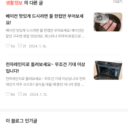
더보기
생활정보
의 다른 글
베이컨 맛있게 드시려면 물 한컵만 부어보세
요!
글 내용
베이컨 맛있게 드시려면 물 한컵만 부어보세요! 베이컨은
잘만 구우면 정말 맛있어요. 파스타나 피자에 토핑으로 올
려도 맛있고, 샌드위치에 넣어도 맛이 좋은데요. 이제 베이
56
21
2024. 1. 16.
컨은 이렇게 구워보세요. 진짜 맛있어요^^ 베이컨이 호불
호가 갈리는 이유는 기름지고 가공육 특유의 잡내가 나기
때문인데요. 이건 베이컨을 잘못 구워서 그런거예요. 베이
전자레인지로 돌려보세요~ 무조건 기대 이상
컨은 잘못이 없어요.... 베이컨을 제대로 굽기만 하면 잡내
없이 담백하게 드실 수 있어요. 그럼 맛있게 한번 구워볼까
입니다!
글 내용
요~^^ 후라이팬에 베이컨을 올려주세요. 예열하지 않은 상
전자레인지로 돌려보세요~ 무조건 기대 이상입니다! 전자
태로 올려주셔야 해요. 후라이팬이 뜨거워 지면서 베이컨
레인지 자주 쓰시죠? 음식을 데울 때 뿐만 아니라 정말 다
에서 기름이 배어나올 거예요. 기름을 추가로 뿌리지 않아
양하게 활용 가능한 가전제품이 바로 전자레인지인데요.
도 베이컨 자체의 기름만으로 충분해요. 그대신 물을 한컵
86
24
2024. 1. 12.
오늘은 알면 알수록 끝이 없는 전자레인지 활용 꿀팁을 알
부어주세요~! 잘 구워지는 베이컨에 ..
려드릴게요. 전자레인지로 돌렸을 때 기대 이상의 결과를
원하신다면~ 가장 먼저 치킨을 돌려보세요. 먹다가 남은
치킨을 시간이 지나도 바삭하게 보관하고 싶다면 전자레인
지로 돌려야 해요. 튀긴 음식을 전자레인지로 데우면 눅눅
이 블로그 인기글
해지고 맛이 없을 것 같지만 1분30초정만 짧게 돌리면 (fe