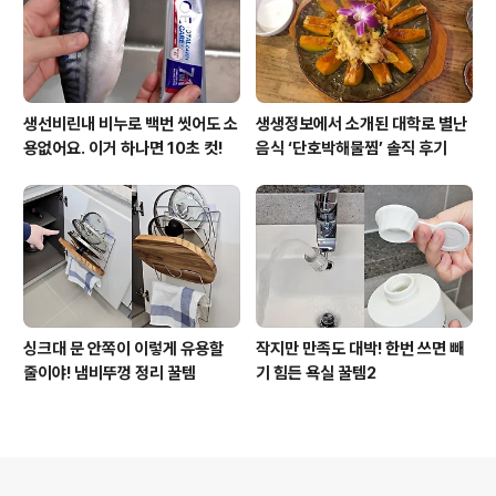
생선비린내 비누로 백번 씻어도 소
생생정보에서 소개된 대학로 별난
용없어요. 이거 하나면 10초 컷!
음식 ‘단호박해물찜’ 솔직 후기
싱크대 문 안쪽이 이렇게 유용할
작지만 만족도 대박! 한번 쓰면 빼
줄이야! 냄비뚜껑 정리 꿀템
기 힘든 욕실 꿀템2
의안내