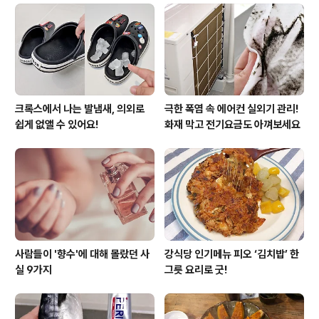
at. 키친타월) 치킨 속 수분이 날아가서 눅눅해지지 않고요.
치킨에 스며들었던 기름기도 빠져서 느끼함도 줄일 수 있
답니다. 이 비법은 백종원님이 알려준 치킨 보관법인데요.
제가 여러번 실험해본 결과 전자레인지로..
크록스에서 나는 발냄새, 의외로
극한 폭염 속 에어컨 실외기 관리!
쉽게 없앨 수 있어요!
화재 막고 전기요금도 아껴보세요
사람들이 '향수'에 대해 몰랐던 사
강식당 인기메뉴 피오 ‘김치밥’ 한
실 9가지
그릇 요리로 굿!