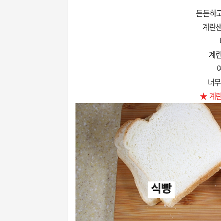
든든하고
계란샌
계란
너무
★ 계란