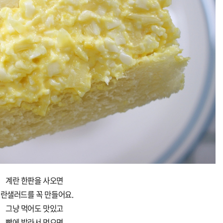
계란 한판을 사오면
란샐러드를 꼭 만들어요.
그냥 먹어도 맛있고
빵에 발라서 먹으면