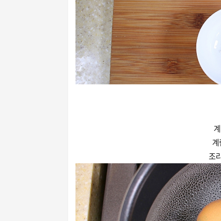
계
계
조리