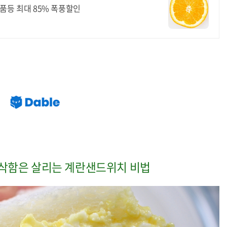
품등 최대 85% 폭풍할인
삭함은 살리는 계란샌드위치 비법