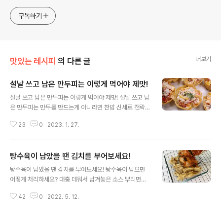
구독하기
더보기
맛있는 레시피
의 다른 글
설날 쓰고 남은 만두피는 이렇게 먹어야 제맛!
글 내용
설날 쓰고 남은 만두피는 이렇게 먹어야 제맛! 설날 쓰고 남
은 만두피는 만두를 만드는게 아니라면 찬밥 신세로 전락
하는데요. 눈으로 한번 비주얼에 놀라고 맛으로 또 한번 깜
23
0
2023. 1. 27.
짝 놀라는 만두피 요리 꿀팁을 알려드릴게요. 1. 만두피갈
릭칩 허니버터칩처럼 바삭하고 마늘빵보다 맛있는 만두피
갈릭칩 한번 드셔보세요~ 버터를 전자레인지로 살짝 녹여
탕수육이 남았을 땐 김치를 부어보세요!
서 다진마늘을 넣고 섞어주세요. 비율은 취향따라~ 저는 1:
글 내용
1로 섞었어요. 만두피를 길쭉하게 자른 다음 마늘버터를 골
탕수육이 남았을 땐 김치를 부어보세요! 탕수육이 남으면
고루 발라주시고요. 180°C로 예열한 오븐(에어프라이어)
어떻게 처리하세요? 대충 데워서 남겨놓은 소스 뿌리면
에서 10분정도 구우면 조리 끝. 마늘이 느끼함을 잡아주고
끝?! 남은 탕수육에 김치를 부으면 처음보다 더 맛있는 요
바삭한 식감이 정말 예술이에요. 버터에 연유를 섞으면 달
42
0
2022. 5. 12.
리가 된다고 해요. 먹다 남은 탕수육의 맛있는 변신 기대해
콤바삭한 아이들 간식으로도 최고에요! 2. 만두피컵샐러드
주세요^^ 먹다 남은 탕수육을 다시 먹을 땐 두가지 포인트
만두피컵샐러드는 말이 필요 없는 ..
만 기억해주세요. 첫 번째는 김치. 두 번째는 부먹. 냉장고