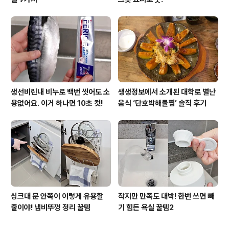
생선비린내 비누로 백번 씻어도 소
생생정보에서 소개된 대학로 별난
용없어요. 이거 하나면 10초 컷!
음식 ‘단호박해물찜’ 솔직 후기
싱크대 문 안쪽이 이렇게 유용할
작지만 만족도 대박! 한번 쓰면 빼
줄이야! 냄비뚜껑 정리 꿀템
기 힘든 욕실 꿀템2