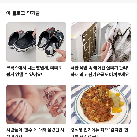
에 넣어둔 고기를 에어프라이기로 바삭하게 데웠어요. 프
라이팬에서는 중불로 기름을 두르지 않고 구워주시면 돼
이 블로그 인기글
요. 남겨 놓은 소스를 그대로 사용해도 되는데요. 양파, 파
프리카, 피망 등 채소를 약간만 추가하면 맛과 식감을 업그
레이드 할 수 있어요. 씹는맛을 살리기 위해서 채소는 조금
큼직하게 썰어주세요. 그리고 가장 중요한 김치! 김치는 줄
기 부분 위주로 사용하고요. 남은 ..
크록스에서 나는 발냄새, 의외로
극한 폭염 속 에어컨 실외기 관리!
쉽게 없앨 수 있어요!
화재 막고 전기요금도 아껴보세요
사람들이 '향수'에 대해 몰랐던 사
강식당 인기메뉴 피오 ‘김치밥’ 한
실 9가지
그릇 요리로 굿!