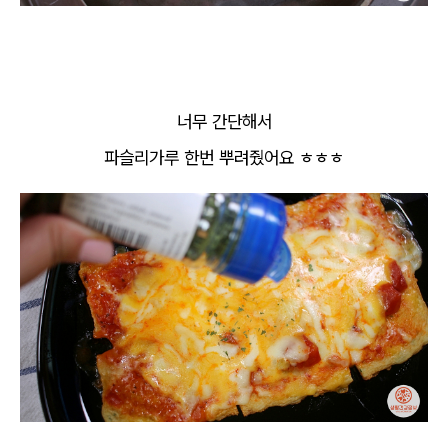
너무 간단해서
파슬리가루 한번 뿌려줬어요 ㅎㅎㅎ