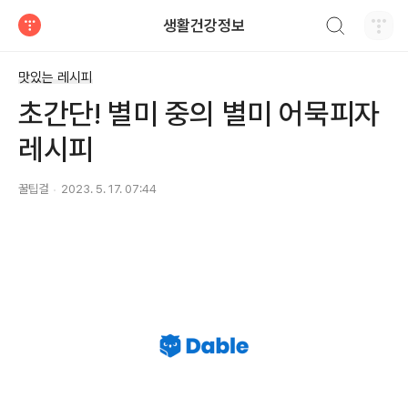
검색하기
생활건강정보
티스토리
맛있는 레시피
초간단! 별미 중의 별미 어묵피자
레시피
꿀팁걸
2023. 5. 17. 07:44