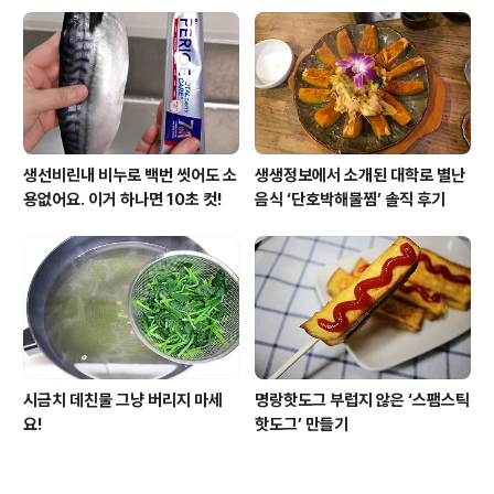
생선비린내 비누로 백번 씻어도 소
생생정보에서 소개된 대학로 별난
용없어요. 이거 하나면 10초 컷!
음식 ‘단호박해물찜’ 솔직 후기
시금치 데친물 그냥 버리지 마세
명랑핫도그 부럽지 않은 ‘스팸스틱
요!
핫도그’ 만들기