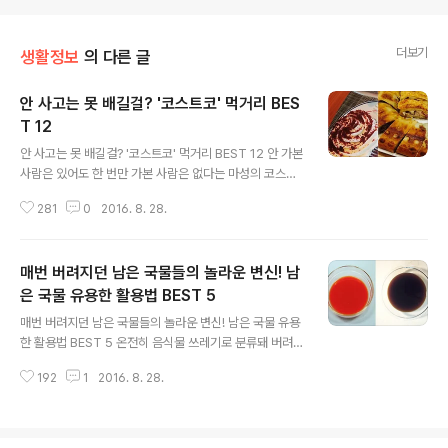
더보기
생활정보
의 다른 글
안 사고는 못 배길걸? '코스트코' 먹거리 BES
T 12
글 내용
안 사고는 못 배길걸? '코스트코' 먹거리 BEST 12 안 가본
사람은 있어도 한 번만 가본 사람은 없다는 마성의 코스트
코!새콤하고 쫀득한 맛에 자꾸만 손이 가는 젤리, 진한 맛에
281
0
2016. 8. 28.
놀라고 크기에 한 번 더 놀라는 치즈 케이크 등 창고를 개조
해 만든 대형마트 '코스트코'에는 눈 돌아가게 만드는 다양
한 음식이 가득한데요.너무 많은 종류에 정신이 혼미해질
매번 버려지던 남은 국물들의 놀라운 변신! 남
때가 많지만 이때 정신 똑바로 차리지 않으면 놓친 음식 때
문에 집에 와서 땅을 치고 후회하게 된답니다.어마어마한
은 국물 유용한 활용법 BEST 5
글 내용
크기와 방대한 품목을 자랑하는 코스트코에서 절대 놓치면
매번 버려지던 남은 국물들의 놀라운 변신! 남은 국물 유용
안 되는 먹거리 12가지를 소개합니다. 1. 기분까지 사르르
한 활용법 BEST 5 온전히 음식물 쓰레기로 분류돼 버려지
녹이는 - 레드벨벳 컵케익 레드벨벳 컵케익에 아이스 아메
던 남은 국물들의 놀라운 변신!조금만 알아보면 식재료들
리카노 한 잔이면 멀리 나가서 비싼 돈 쓸 필요 없이 고급진
192
1
2016. 8. 28.
의 다양한 남은 국물을 유용하게 활용할 수 있습니다. 남은
카페 분위기를..
국물의 유용한 활용법. 지금부터 함께 알아볼까요? 1. 김치
국물 - 김치식초, 음식 갈변 예방한식 밥상에서 절대 빠질
수 없는 김치의 남은 국물.다 먹은 김치통의 남아있는 김치