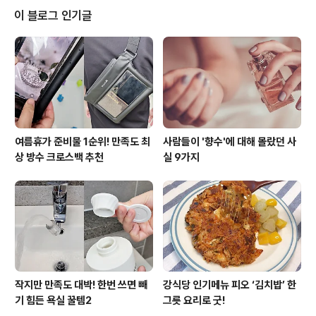
국물은 체에 걸려 페트병에 깔끔한 국물만 담아주세요.그
이 블로그 인기글
상태로 시간이 지나면 바닥에 가라앉는 침전물과 윗부분에
맑은 물로 나뉘는데 이 맑은 국물만 따로 담으면 김치식초
가 완성됩니다. TIP : 김치식초는 요리에 감칠맛을 더해줍
니다. 특히 덜 익은 김치로 김치찌개를 만들 때 뭔가 2% 부
족한 맛이 난다면 이..
여름휴가 준비물 1순위! 만족도 최
사람들이 '향수'에 대해 몰랐던 사
상 방수 크로스백 추천
실 9가지
작지만 만족도 대박! 한번 쓰면 빼
강식당 인기메뉴 피오 ‘김치밥’ 한
기 힘든 욕실 꿀템2
그릇 요리로 굿!