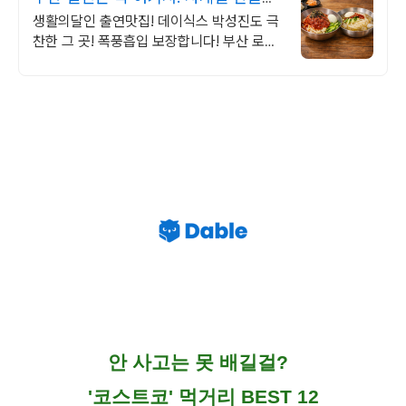
많은 밀면맛집
생활의달인 출연맛집! 데이식스 박성진도 극
찬한 그 곳! 폭풍흡입 보장합니다! 부산 로컬
밀면 찾는다면 동네에서 검증된 후회없는 한
끼 소문난가야밀면에서
안 사고는 못 배길걸?
'코스트코' 먹거리 BEST 12