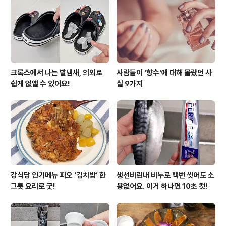
다. 그리고 김치는 효소음식으로 변비예방에도 효과가 아
주 좋은 식품으로 알려져 있다. 4. 성장기어린이 건강에도
효과적 김치에는 칼슘, 철..
크록스에서 나는 발냄새, 의외로
사람들이 '향수'에 대해 몰랐던 사
쉽게 없앨 수 있어요!
실 9가지
강식당 인기메뉴 피오 ‘김치밥’ 한
생선비린내 비누로 백번 씻어도 소
그릇 요리로 굿!
용없어요. 이거 하나면 10초 컷!