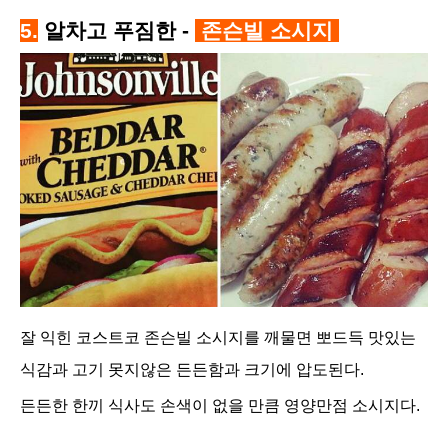
5.
알차고 푸짐한 -
존슨빌 소시지
잘 익힌 코스트코 존슨빌 소시지를 깨물면 뽀드득 맛있는
식감과 고기 못지않은 든든함과 크기에 압도된다.
든든한 한끼 식사도 손색이 없을 만큼 영양만점 소시지다.