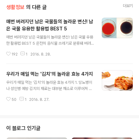
더보기
생활정보
의 다른 글
매번 버려지던 남은 국물들의 놀라운 변신! 남
은 국물 유용한 활용법 BEST 5
글 내용
매번 버려지던 남은 국물들의 놀라운 변신! 남은 국물 유용
한 활용법 BEST 5 온전히 음식물 쓰레기로 분류돼 버려지
던 남은 국물들의 놀라운 변신!조금만 알아보면 식재료들
192
1
2016. 8. 28.
의 다양한 남은 국물을 유용하게 활용할 수 있습니다. 남은
국물의 유용한 활용법. 지금부터 함께 알아볼까요? 1. 김치
국물 - 김치식초, 음식 갈변 예방한식 밥상에서 절대 빠질
우리가 매일 먹는 '김치'의 놀라운 효능 4가지
수 없는 김치의 남은 국물.다 먹은 김치통의 남아있는 김치
글 내용
국물은 체에 걸려 페트병에 깔끔한 국물만 담아주세요.그
우리가 매일 먹는 '김치'의 놀라운 효능 4가지 1. 당뇨병이
상태로 시간이 지나면 바닥에 가라앉는 침전물과 윗부분에
나 성인병 예방 김치의 재료는 대부분 채소로 이루어져 있
맑은 물로 나뉘는데 이 맑은 국물만 따로 담으면 김치식초
어 비타민, 무기질 함량이 다른 음식보다 훨씬 높은 장점이
가 완성됩니다. TIP : 김치식초는 요리에 감칠맛을 더해줍
50
1
2016. 8. 27.
있다.그래서 당뇨병과 같은 성인병을 예방 하는 데에 도움
니다. 특히 덜 익은 김치로 김치찌개를 만들 때 뭔가 2% 부
을 준다. 2. 신경통이나 피로회복에 효과적 김치에는 비타
족한 맛이 난다면 이..
민 A,B,C 가 모두 풍부하게 들어있다. 그래서 우리 신체 신
진대사에 다방면으로 효능이 좋아 신경통이나 피로회복에
아주 좋은 식품이다. 3. 노화억제, 변비예방 김치의 성분 중
이 블로그 인기글
에는 베타카로틴, 클로로필 등의 항산화 작용을 하는 성분
들이 들어있어 꾸준히 섭취를 하면 노화억제에 효과가 있