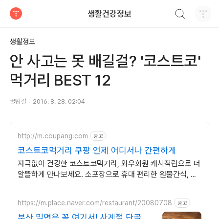
검색하기
생활건강정보
티스토리
생활정보
안 사고는 못 배길걸? '코스트코'
먹거리 BEST 12
꿀팁걸
2016. 8. 28. 02:04
http://m.coupang.com
광고
코스트코먹거리 쿠팡 언제 어디서나 간편하게
자극없이 건강한 코스트코먹거리, 와우회원 캐시적립으로 더
알뜰하게 만나보세요. 소포장으로 휴대 편리한 원물간식, 와
우회원 무료배송으로 간편하게.
https://m.place.naver.com/restaurant/20080708
광고
부산 밀면은 꼭 여기서! 사계절 단골이