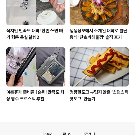
작지만 만족도 대박! 한번 쓰면 빼
생생정보에서 소개된 대학로 별난
기 힘든 욕실 꿀템2
음식 ‘단호박해물찜’ 솔직 후기
여름휴가 준비물 1순위! 만족도 최
명랑핫도그 부럽지 않은 ‘스팸스틱
상 방수 크로스백 추천
핫도그’ 만들기
의안내
티스토리
로그인
고객센터