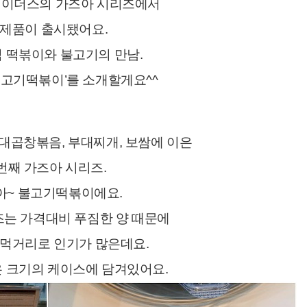
레이더스의 가즈아 시리즈에서
제품이 출시됐어요.
 떡볶이와 불고기의 만남.
불고기떡볶이’를 소개할게요^^
대곱창볶음, 부대찌개, 보쌈에 이은
번째 가즈아 시리즈.
아~ 불고기떡볶이에요.
는 가격대비 푸짐한 양 때문에
 먹거리로 인기가 많은데요.
 크기의 케이스에 담겨있어요.