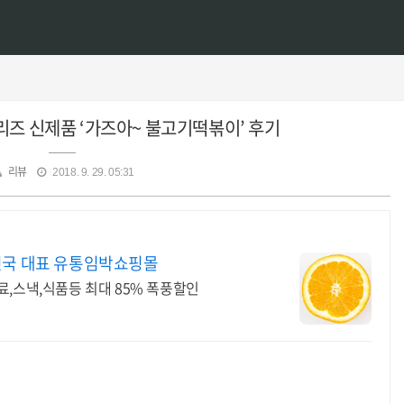
즈 신제품 ‘가즈아~ 불고기떡볶이’ 후기
리뷰
2018. 9. 29. 05:31
민국 대표 유통임박쇼핑몰
료,스낵,식품등 최대 85% 폭풍할인