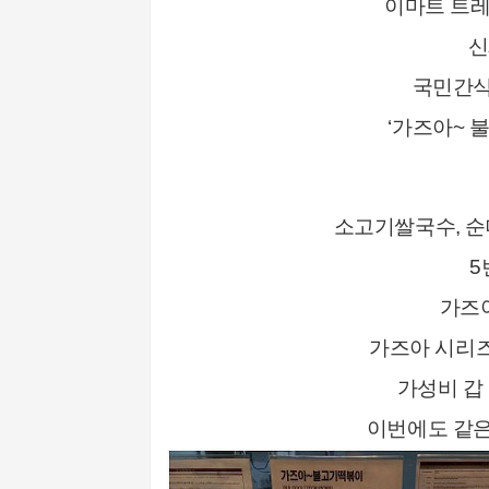
이마트 트
신
국민간식
‘가즈아~ 
소고기쌀국수, 순
5
가즈
가즈아 시리즈
가성비 갑
이번에도 같은