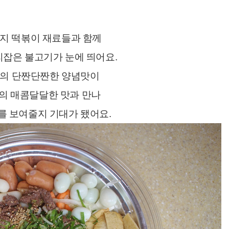
가지 떡볶이 재료들과 함께
리잡은 불고기가 눈에 띄어요.
의 단짠단짠한 양념맛이
의 매콤달달한 맛과 만나
를 보여줄지 기대가 됐어요.