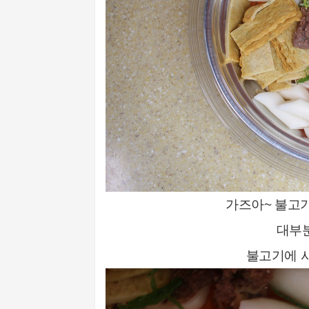
가즈아~ 불고기
대부
불고기에 