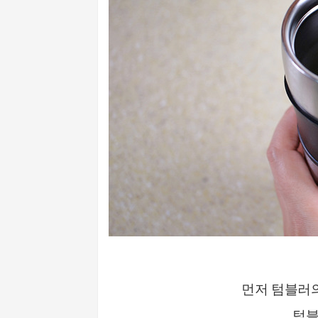
먼저 텀블러
텀블