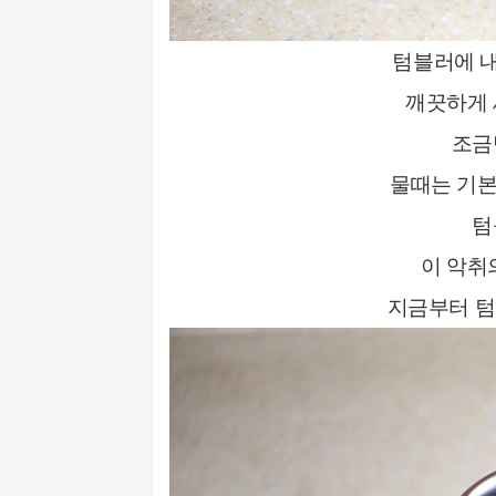
텀블러에 
깨끗하게 
조금
물때는 기본
텀
이 악취
지금부터