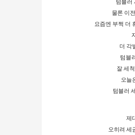
텀블러 
물론 이
요즘엔 부쩍 더 
더 각
텀블러
잘 세
오늘
텀블러 
제
오히려 세