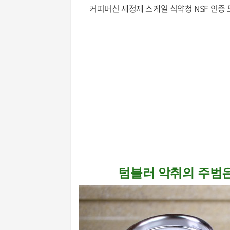
커
텀블러 악취의 주범은