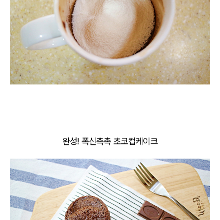
완성! 폭신촉촉 초코컵케이크