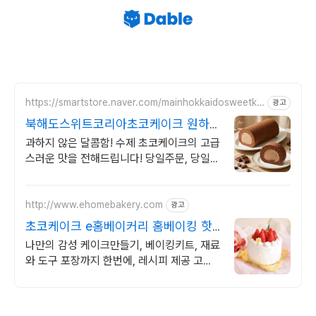
https://smartstore.naver.com/mainhokkaidosweetko
광고
rea
북해도스위트코리아초코케이크 원하
는 날 선물하기!
과하지 않은 달콤함! 수제 초코케이크의 고급
스러운 맛을 전해드립니다! 당일주문, 당일출
고/ 예약배송/ 선물/ 단체주문/ 명품 케이크
의 맛을 전합니다!
http://www.ehomebakery.com
광고
초코케이크 e홈베이커리 홈베이킹 핫
플레이스!
나만의 감성 케이크만들기, 베이킹키트, 재료
와 도구 포장까지 한번에, 레시피 제공 고객
만족 최우선