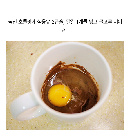
녹인 초콜릿에 식용유 2큰술, 달걀 1개를 넣고 골고루 저어
요.