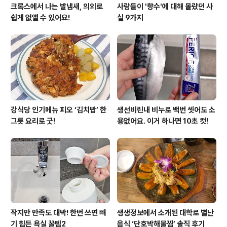
크록스에서 나는 발냄새, 의외로
사람들이 '향수'에 대해 몰랐던 사
쉽게 없앨 수 있어요!
실 9가지
강식당 인기메뉴 피오 ‘김치밥’ 한
생선비린내 비누로 백번 씻어도 소
그릇 요리로 굿!
용없어요. 이거 하나면 10초 컷!
작지만 만족도 대박! 한번 쓰면 빼
생생정보에서 소개된 대학로 별난
기 힘든 욕실 꿀템2
음식 ‘단호박해물찜’ 솔직 후기