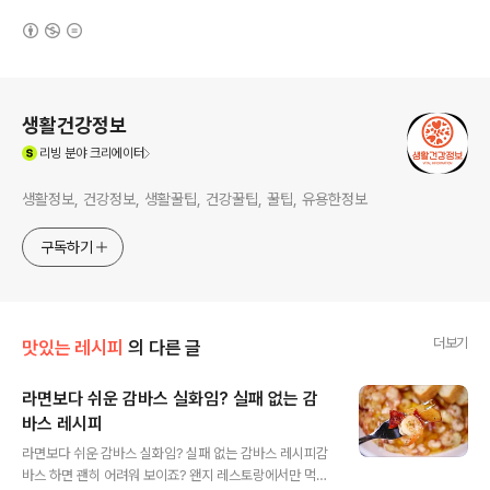
(새창열림)
로그 정보
생활건강정보
(새창열림)
리빙
분야 크리에이터
생활정보, 건강정보, 생활꿀팁, 건강꿀팁, 꿀팁, 유용한정보
구독하기
더보기
맛있는 레시피
의 다른 글
라면보다 쉬운 감바스 실화임? 실패 없는 감
바스 레시피
글 내용
라면보다 쉬운 감바스 실화임? 실패 없는 감바스 레시피감
바스 하면 괜히 어려워 보이죠? 왠지 레스토랑에서만 먹을