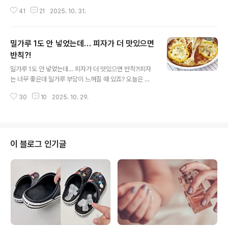
수 있을 것 같은 요리 같지만, 사실 알고 보면 라면 끓이는
41
21
2025. 10. 31.
것보다 훨씬 쉬운 메뉴예요. 집에서 간단히 만들어도 풍미
가득한 실패 없는 감바스 레시피 알려드릴게요. 주말 저녁
외식을 대신할 근사한 메뉴, 홈파티나 와인 안주로도 찰떡
밀가루 1도 안 넣었는데… 피자가 더 맛있으면
인 감바스 드셔보세요. 새우, 올리브유, 마늘, 페퍼론치노,
소금, 후추, 그리고 바게트를 준비했어요. 딱 이게 끝이에
반칙?!
글 내용
요! 복잡한 양념도, 어려운 조리도 없답니다~ 새우는 깨끗
밀가루 1도 안 넣었는데… 피자가 더 맛있으면 반칙?!피자
이 씻은 뒤 물기를 완전히 제거해주세요. 물기가 남으면 기
는 너무 좋은데 밀가루 부담이 느껴질 때 있죠? 오늘은 밀
름이 튈 수 있어요. 저는 칵테일새우를 썼는데 큰 새우를 쓰
가루 없이도 맛있게 즐길 수 있는 건강한 고구마피자를 만
면 씹는 맛이 더 좋답니다. 소금, 후추를 살짝 뿌려 ..
30
10
2025. 10. 29.
들거예요. 맛은 물론이고 포만감에 칼로리까지 낮춘 피자
라서 다이어트 중에도 부담없이 즐길 수 있으니 모두 주목!
ㅎㅎ 지금부터 고구마 타이밍~ 고구마는 그냥 쪄서 먹어도
맛있지만 조금만 응용하면 정말 근사한 요리로 변신하죠.
고구마피자도 그 중 하나랍니다^^ 고구마, 모짜렐라치즈,
이 블로그 인기글
토마토소스, 양파, 파프리카 준비해 주세요. 고구마를 깨끗
하게 씻은 뒤 껍질을 벗겨주세요. 찜통이나 전자레인지에
넣고 부드럽게 익혀줍니다. 따뜻할 때 포크로 곱게 으깨주
세요. 파프리카는 동글게 썰고, 양파는 가늘게 채 썰어주세
요...