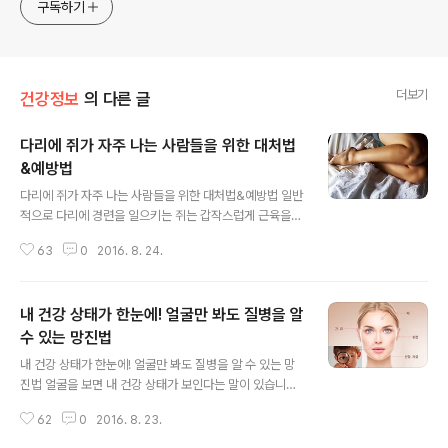
구독하기
더보기
건강정보
의 다른 글
다리에 쥐가 자주 나는 사람들을 위한 대처법
&예방법
글 내용
다리에 쥐가 자주 나는 사람들을 위한 대처법&예방법 일반
적으로 다리에 경련을 일으키는 쥐는 갑작스럽게 근육을
많이 쓸 때 자주 발생하게 되는데요. 하지만 별다른 운동을
63
0
2016. 8. 24.
하지 않았는데도 쥐가 자주 난다면 영양분 부족일 가능성
이 높습니다. 칼륨, 마그네슘과 같은 영양소가 부족하면 근
육이 쉽게 흥분해 가만히 있어도 쥐가 발생할 수 있기 때문
내 건강 상태가 한눈에! 얼굴만 봐도 질병을 알
인데요. 최근 의학 전문 매체 리메디데일리는 일상적으로
쥐가 자주 나는 사람들을 위한 대처법 및 예방법을 소개했
수 있는 망진법
글 내용
습니다. 평소 시도 때도 없이 나타나는 쥐 경련 때문에 고생
내 건강 상태가 한눈에! 얼굴만 봐도 질병을 알 수 있는 망
하고 있다면 아래 내용을 확인해보세요. ◆ 쥐가 났을 때
진법 얼굴을 보면 내 건강 상태가 보인다는 말이 있습니다.
쥐를 풀어주는 부위별 대처법 1. 허벅지에 쥐가 났을 때 허
한의학적으로 얼굴의 각 부위는 오장육부에 해당하는데,
벅지 앞쪽에 쥐가 났다면 무릎을 구부린 상태에서 마사지
62
0
2016. 8. 23.
이마는 폐, 턱과 귀는 콩팥, 코는 대장, 눈 주위는 간이나 위,
를 해줘야 하며 허벅지 뒤쪽에 경련이..
입술은 자궁을 나타낸다고 합니다. 얼굴을 통해 알 수 있는