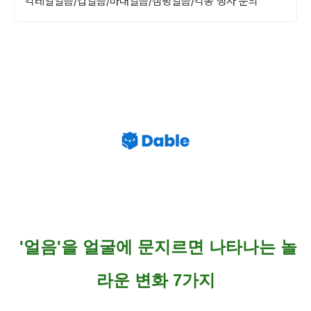
칵테일얼음/컵얼음/마대얼음/캠핑얼음/각종 행사 문의
'얼음'을 얼굴에 문지르면 나타나는 놀
라운 변화 7가지