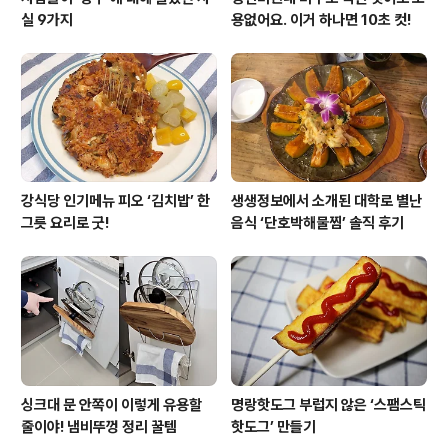
실 9가지
용없어요. 이거 하나면 10초 컷!
강식당 인기메뉴 피오 ‘김치밥’ 한
생생정보에서 소개된 대학로 별난
그릇 요리로 굿!
음식 ‘단호박해물찜’ 솔직 후기
싱크대 문 안쪽이 이렇게 유용할
명랑핫도그 부럽지 않은 ‘스팸스틱
줄이야! 냄비뚜껑 정리 꿀템
핫도그’ 만들기