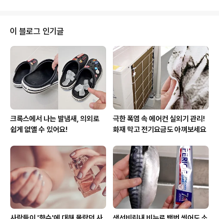
내 몸의 질병! 확인해보세요~ ✔‘눈’으로 체크할 수 있는 질
병 ● 눈 밑 기미 - 피가 탁하다 혈액순환 장애, 비뇨기와 생
식기를 관장하는 신장 기능 저하가 그 원인. 신장이 약해지
이 블로그 인기글
면 호르몬 분비가 원활하지 않아 눈 밑에 다크서클이 생기
고, 전체적인 얼굴색도 칙칙해 보인다. ● 부은 눈꺼풀 - 신
장, 위장 장애 신장이나 위장, 심장 장애 등을 의심할 수 있
다. 특히 대변이 묽고 식욕 부진이 찾아오면 위장, 발이 자..
크록스에서 나는 발냄새, 의외로
극한 폭염 속 에어컨 실외기 관리!
쉽게 없앨 수 있어요!
화재 막고 전기요금도 아껴보세요
사람들이 '향수'에 대해 몰랐던 사
생선비린내 비누로 백번 씻어도 소