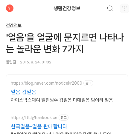
검색하기
생활건강정보
티스토리
건강정보
'얼음'을 얼굴에 문지르면 나타나
는 놀라운 변화 7가지
꿀팁걸
2016. 8. 24. 01:02
https://blog.naver.com/noticekr2000
광고
얼음 컵얼음
아이스박스대여 얼린생수 컵얼음 마대얼음 덩어리 얼음
https://litt.ly/hankookice
광고
한국얼음-얼음 판매합니다.