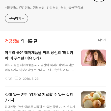
생활정보, 건강정보, 생활꿀팁, 건강꿀팁, 꿀팁, 유용한정보
구독하기
더보기
건강정보
의 다른 글
아무리 좋은 헤어제품을 써도 당신의 '머리카
락'이 푸석한 이유 5가지
글 내용
아무리 좋은 헤어제품을 써도 당신의 '머리카락'이 푸석한
이유 5가지 여성이라면 누구나 부드럽고 촉촉하고 부드러
운 머릿결을 가지고 싶어 할텐데요. 하지만 그런 머릿결을
21
0
2016. 8. 23.
갖는 것은 쉽지만은 않습니다. 많은 여성들이 툭툭 부서질
정도로 건조한 머리카락을 갖고 있는데요. 아무리 좋은 트
리트먼트를 써도 당신의 머리카락이 푸석한 이유를 소개합
집에 있는 흔한 '양파'로 치료할 수 있는 질병
니다. 참고하시고 머릿결 개선에 도움이 되었으면 좋겠습
니다. 1. 에어컨을 지나치게 많이 쐰다 에어컨이나 히터 바
7가지
글 내용
람은 머리카락의 수분을 날아가게 한다. 부드러운 머릿결
집에 있는 흔한 '양파'로 치료할 수 있는 질병 7가지 우리가
을 갖고 싶다면 아무리 덥더라도 에어컨이 주는 시원함을