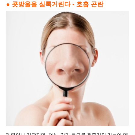
● 콧방울을 실룩거린다 - 호흡 곤란
폐렴이나 기관지염, 천식, 감기 등으로 호흡기의 기능이 약