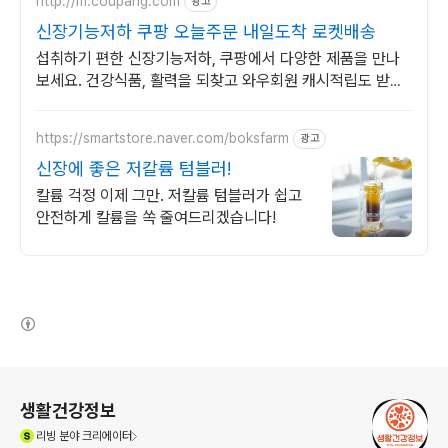
http://m.coupang.com
광고
신장기능저하 쿠팡 오늘주문 내일도착 로켓배송
섭취하기 편한 신장기능저하, 쿠팡에서 다양한 제품을 만나
보세요. 건강식품, 활력을 되찾고 와우회원 캐시적립도 받으
세요.
https://smartstore.naver.com/boksfarm
광고
신장에 좋은 저칼륨 텀블러!
칼륨 걱정 이제 그만. 저칼륨 텀블러가 쉽고
안전하게 칼륨을 쏙 줄여드리겠습니다!
(새창열림)
로그 정보
생활건강정보
(새창열림)
리빙
분야 크리에이터