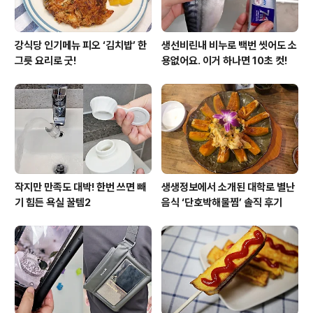
강식당 인기메뉴 피오 ‘김치밥’ 한
생선비린내 비누로 백번 씻어도 소
그릇 요리로 굿!
용없어요. 이거 하나면 10초 컷!
작지만 만족도 대박! 한번 쓰면 빼
생생정보에서 소개된 대학로 별난
기 힘든 욕실 꿀템2
음식 ‘단호박해물찜’ 솔직 후기