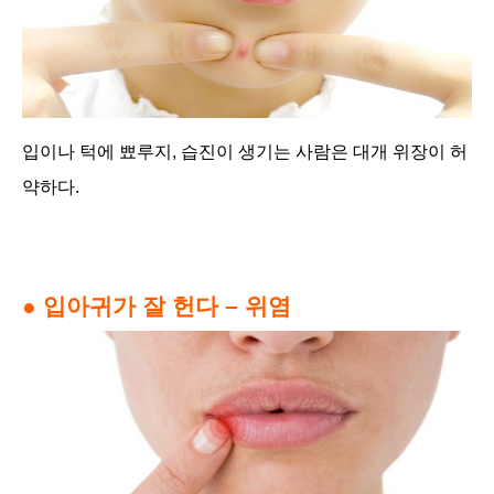
입이나 턱에 뾰루지, 습진이 생기는 사람은 대개 위장이 허
약하다.
● 입아귀가 잘 헌다 – 위염