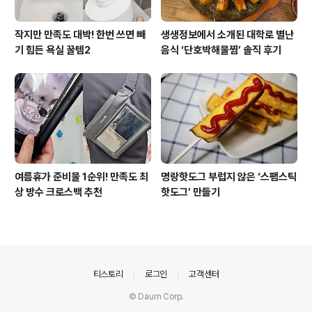
작지만 만족도 대박! 한번 쓰면 빼
생생정보에서 소개된 대학로 별난
기 힘든 욕실 꿀템2
음식 ‘단호박해물찜’ 솔직 후기
여름휴가 준비물 1순위! 만족도 최
명랑핫도그 부럽지 않은 ‘스팸스틱
상 방수 크로스백 추천
핫도그’ 만들기
의안내
티스토리
로그인
고객센터
© Daum Corp.