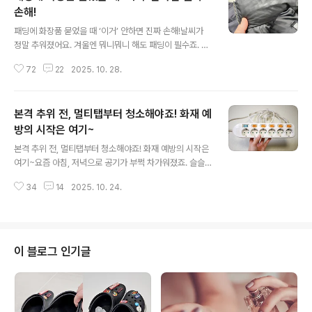
손해!
글 내용
패딩에 화장품 묻었을 때 ‘이거’ 안하면 진짜 손해!날씨가
정말 추워졌어요. 겨울엔 뭐니뭐니 해도 패딩이 필수죠. 근
데 수개월 만에 꺼낸 패딩에 화장품 얼룩이… 지우면 또 생
72
22
2025. 10. 28.
기고, 지우면 또 생기고 물세탁하자니 부담스럽고, 세탁소
맡기자니 돈 아깝고요. 오늘은 그런 고민을 단번에 해결해
줄 초간단 꿀팁을 알려드릴게요. 생각보다 패딩에 묻은 화
본격 추위 전, 멀티탭부터 청소해야죠! 화재 예
장품 자국때문에 고민하는 분들이 많더라고요. 특히 파운
데이션이나 쿠션처럼 유분이 있는 제품은 일반 세제로 빨
방의 시작은 여기~
글 내용
아도 쉽게 지워지지 않아요. 하지만 잠깐! 딱 1분이면 세탁
본격 추위 전, 멀티탭부터 청소해야죠! 화재 예방의 시작은
소 갈 일 없이 깨끗하게 해결된답니다. 이거 한장마만 있으
여기~요즘 아침, 저녁으로 공기가 부쩍 차가워졌죠. 슬슬
면 돼요~ 화장을 지울 때 사용하는 클렌징티슈예요. 얼룩
전기장판, 히터, 온열기와 같은 전열기구들을 하나둘 꺼내
진 부분을 살살 닦아주기만 하면 되고요. 다른 세제나..
34
14
2025. 10. 24.
쓰기 시작할 텐데요. 그 전에 꼭 한가지 점검해야 할 게 있
어요. 바로 멀티탭 청소예요. 오늘은 누구나 집에서 간단하
게 안전하게 따라할 수 있는 멀티탭 청소법을 알려드릴게
요. 멀티탭은 먼지가 쌓이기 쉬운데다가 플러그 사이에 낀
먼지가 습기나 정전기와 만나면 화재 위험으로 이어질 수
이 블로그 인기글
있어요. 특히 겨울처럼 전력 사용이 많아지는 시기에는 한
번의 부주의가 큰 사고로 이어질 수도 있죠. 그래서 이맘때
꼭! 멀티탭 상태를 체크하는게 필요해요. 가장 먼저 멀티탭
콘센트를 빼주시고요. 전류가 빠지는 시간 5분정도 기다려