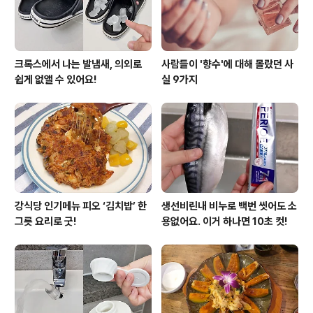
주세요. ..
크록스에서 나는 발냄새, 의외로
사람들이 '향수'에 대해 몰랐던 사
쉽게 없앨 수 있어요!
실 9가지
강식당 인기메뉴 피오 ‘김치밥’ 한
생선비린내 비누로 백번 씻어도 소
그릇 요리로 굿!
용없어요. 이거 하나면 10초 컷!