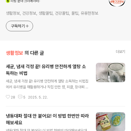
리빙
분야 크리에이터
생활정보, 건강정보, 생활꿀팁, 건강꿀팁, 꿀팁, 유용한정보
구독하기
더보기
생활정보
의 다른 글
세균, 냄새 걱정 끝! 유리병 안전하게 열탕 소
독하는 비법
글 내용
세균, 냄새 걱정 끝! 유리병 안전하게 열탕 소독하는 비법집
에서 유리병을 재활용하거나 직접 만든 잼, 피클, 장아찌 등
을 담을 때 가장 중요한 과정이 뭘까요? 바로 유리병 열탕
28
5
2025. 5. 22.
소독이에요. 아무리 좋은 재료로 만들었어도 소독이 제대
로 되지 않으면 금세 곰팡이가 생기거나 상해버리기 십상
인데요. 세균, 냄새 없고 유리병이 깨지거나 금이 갈 걱정
냉동대파 절대 안 붙어요! 이 방법 한번만 따라
없는 안심 열탕소독법을 소개해 드릴게요.유리병 열탕 소
독의 포인트는 세균을 완벽하게 제거하는 것, 더불어 유리
해보세요
글 내용
병에 밴 냄새도 제거해야 하고요. 무엇보다 안전하게 소독
냉동대파 절대 안 붙어요! 이 방법 한번만 따라해보세요대