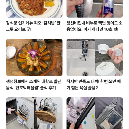
강식당 인기메뉴 피오 ‘김치밥’ 한
생선비린내 비누로 백번 씻어도 소
그릇 요리로 굿!
용없어요. 이거 하나면 10초 컷!
생생정보에서 소개된 대학로 별난
작지만 만족도 대박! 한번 쓰면 빼
음식 ‘단호박해물찜’ 솔직 후기
기 힘든 욕실 꿀템2