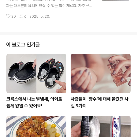
하는게 정말 중요해요. 열탕 소독 과정 중에 유리에 금이 가
파는 대부분의 요리에 빠질 수 없는 필수 재료죠. 자주 쓰이
거나 깨지기도 하고, 과정이 번거롭기도 하다보니 잘 안하
는 만큼 미리 손질해서 냉동보관해 두는 분들도 많아요. 그
는 분들도 많더라고요. 제가 열탕 소독하는 방법을 알려드
20
6
2025. 5. 20.
런데 냉동된 대파가 한 덩어리로 딱딱하게 뭉쳐버리면 정
릴게요. 복잡하지 않..
작 요리할 때 꺼내 쓰기가 쉽지 않다는 불편함이 생기곤 하
는데요. 이 불편함은 의외로 쉽게 해결할 수 있답니다. 이
방법 한번만 따라해보세요!대파 한단 구입해서 한번에 손
질해두면 꺼내 쓸때마다 정말 편해요. 대파가 냉동보관 중
이 블로그 인기글
에 한덩어리로 뭉치면 한숟갈 떼어내는 것도 쉽지가 않은
데요. 대파 냉동보관 실패하는 분들의 대부분은 이걸 안했
다고 해요. 그건 바로 식용유 1티스푼 넣기! 대파를 깨끗하
게 씻은 뒤 요리 용도에 맞춰 썰어주세요.손질한 대파를 냉
동보관용 지퍼백에..
크록스에서 나는 발냄새, 의외로
사람들이 '향수'에 대해 몰랐던 사
쉽게 없앨 수 있어요!
실 9가지