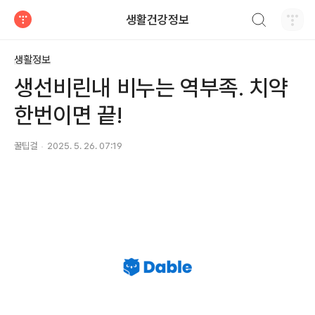
검색하기
생활건강정보
티스토리
생활정보
생선비린내 비누는 역부족. 치약
한번이면 끝!
꿀팁걸
2025. 5. 26. 07:19