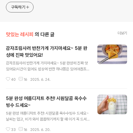
구독하기
더보기
맛있는 레시피
의 다른 글
감자조림사러 반찬가게 가지마세요~ 5분 완
성에 진짜 맛있어요!
글 내용
감자조림사러 반찬가게 가지마세요~ 5분 완성에 진짜 맛
있어요!시간이 없어도 밥상에 반찬 하나쯤은 있어야겠죠?
짧은 시간 안에 후다닥 만들 수 있으면서도 맛은 절대 포기
40
16
2025. 6. 24.
못하는 그런 레시피 찾으신다면 감자조림이 딱이랍니다^^
포슬포슬하고 달달 짭짤한 맛이 일품이라 아이부터 어른까
지 누구나 좋아할 만한 감자조림 레시피를 알려드릴게요.
5분 완성 여름디저트 추천! 시원달콤 옥수수
재료는 감자, 양파, 당근, 간장, 설탕, 다진마늘 준비했어요.
감자는 껍질을 벗기고 깨끗이 씻은 뒤 먹기 좋게 한입 크기
빙수 드세요~
글 내용
로 썰어주세요. 양파는 채 썰고 당근은 반달 형태로 썰어요.
5분 완성 여름디저트 추천! 시원달콤 옥수수빙수 드세요~
저는 냉장고에 있던 남은 양파와 당근을 활용했는데 당근
날씨는 덥고, 비가 와서 꿉꿉하기까지 할 때 이거 꼭 드셔보
은 생략해도 괜찮아요. 대신 당근을 넣으면 색감이 살아나
세요~ 만드는 방법은 아주 간단하고요. 시원하고 달콤한
긴 해요^^ 썰어둔 감자를 전자레인지 용기에 담고 바닥에
33
16
2025. 6. 20.
맛으로 남녀노소 누구나 좋아하는 이색 빙수를 즐기실 수