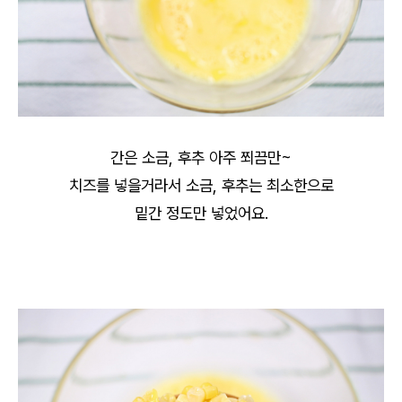
간은 소금, 후추 아주 쬐끔만~
치즈를 넣을거라서 소금, 후추는 최소한으로
밑간 정도만 넣었어요.