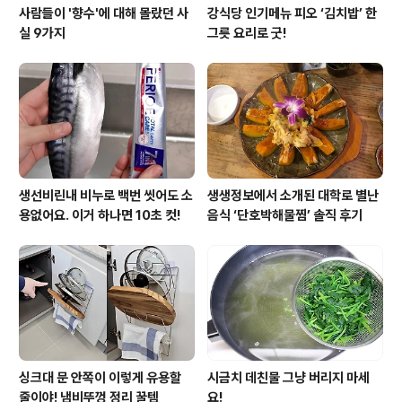
사람들이 '향수'에 대해 몰랐던 사
강식당 인기메뉴 피오 ‘김치밥’ 한
실 9가지
그릇 요리로 굿!
생선비린내 비누로 백번 씻어도 소
생생정보에서 소개된 대학로 별난
용없어요. 이거 하나면 10초 컷!
음식 ‘단호박해물찜’ 솔직 후기
싱크대 문 안쪽이 이렇게 유용할
시금치 데친물 그냥 버리지 마세
줄이야! 냄비뚜껑 정리 꿀템
요!