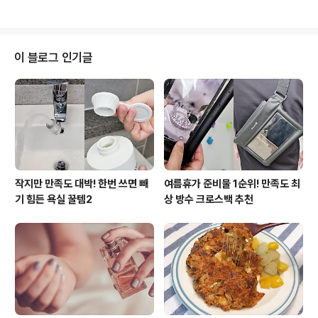
물..
있답니다. 지금 바로 맛있게 만들어 볼게요^^마이스콘옐로
는 필리핀의 국민 빙수로 불리는 옥수수 빙수 디저트인데
요. 진짜 간단한데 너무너무 맛있어요. 고소한 캔옥수수, 시
원한 얼음, 달콤한 연유 이 세가지 조합이면 끝나요 ㅎㅎ 우
이 블로그 인기글
유를 통째 그대로 냉동실에 넣어서 얼려주세요. 1시간 정도
만 얼리면 딱 먹기 좋은 상태가 돼요. 캔옥수수는 흐르는 물
에 헹군 다음 물기를 빼 주세요. 물에 헹구지 않고 조리하시
면 짠맛이 그대로 남아 빙수가 짭조름한 맛이 날 수 있어요.
냉동실..
작지만 만족도 대박! 한번 쓰면 빼
여름휴가 준비물 1순위! 만족도 최
기 힘든 욕실 꿀템2
상 방수 크로스백 추천