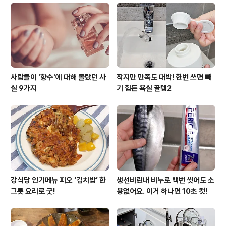
사람들이 '향수'에 대해 몰랐던 사
작지만 만족도 대박! 한번 쓰면 빼
실 9가지
기 힘든 욕실 꿀템2
강식당 인기메뉴 피오 ‘김치밥’ 한
생선비린내 비누로 백번 씻어도 소
그릇 요리로 굿!
용없어요. 이거 하나면 10초 컷!