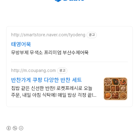
http://smartstore.naver.com/tyodeng
광고
태영어묵
무방부제 무색소 프리미엄 부산수제어묵
http://m.coupang.com
광고
반찬가게 쿠팡 다양한 반찬 세트
집밥 같은 신선한 반찬! 로켓프레시로 오늘
주문, 내일 아침 식탁에! 매일 밥상 걱정 끝!
바쁜 당신의 부엌 해방! 집밥 같은 건강한 한
끼를 쿠팡에서.
(새창열림)