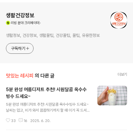
로그 정보
생활건강정보
(새창열림)
리빙
분야 크리에이터
생활정보, 건강정보, 생활꿀팁, 건강꿀팁, 꿀팁, 유용한정보
구독하기
더보기
맛있는 레시피
의 다른 글
5분 완성 여름디저트 추천! 시원달콤 옥수수
빙수 드세요~
글 내용
5분 완성 여름디저트 추천! 시원달콤 옥수수빙수 드세요~
날씨는 덥고, 비가 와서 꿉꿉하기까지 할 때 이거 꼭 드셔보
세요~ 만드는 방법은 아주 간단하고요. 시원하고 달콤한
33
16
2025. 6. 20.
맛으로 남녀노소 누구나 좋아하는 이색 빙수를 즐기실 수
있답니다. 지금 바로 맛있게 만들어 볼게요^^마이스콘옐로