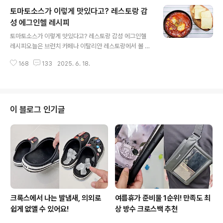
는 필리핀의 국민 빙수로 불리는 옥수수 빙수 디저트인데
토마토소스가 이렇게 맛있다고? 레스토랑 감
요. 진짜 간단한데 너무너무 맛있어요. 고소한 캔옥수수, 시
원한 얼음, 달콤한 연유 이 세가지 조합이면 끝나요 ㅎㅎ 우
성 에그인헬 레시피
글 내용
유를 통째 그대로 냉동실에 넣어서 얼려주세요. 1시간 정도
토마토소스가 이렇게 맛있다고? 레스토랑 감성 에그인헬
만 얼리면 딱 먹기 좋은 상태가 돼요. 캔옥수수는 흐르는 물
레시피오늘은 브런치 카페나 이탈리안 레스토랑에서 볼 법
에 헹군 다음 물기를 빼 주세요. 물에 헹구지 않고 조리하시
한 근사한 비주얼의 에그인헬을 만들어 볼까 해요. 진한 토
면 짠맛이 그대로 남아 빙수가 짭조름한 맛이 날 수 있어요.
168
133
2025. 6. 18.
마토소스에 계란을 톡! 빵에 찍어서 먹으면 정말 맛있어요.
냉동실..
만드는 방법도 간단해서 누구나 쉽게 도전할 수 있는 요리
랍니다. 지금 바로 시작해 볼게요^^ 토마토소스는 파스타
나 피자에 베이스로 사용하는 것만 생각하는데요. 에그인
헬에서는 이 자체만으로도 맛있는 요리랍니다. 재료는 토
이 블로그 인기글
마토소스, 달걀, 양파, 베이컨, 다진마늘 준비했어요. 양파
랑 베이컨을 적당한 크기로 썰어주시고요. 팬에 다진마늘
1/2큰술 넣고 양파랑 베이컨 넣어서 같이 볶아주세요. 중약
불에서 볶다가 양파가 반쯤 익으면 토마토소스를 부어요.
토마토소스와 동일한 양의 물도..
크록스에서 나는 발냄새, 의외로
여름휴가 준비물 1순위! 만족도 최
쉽게 없앨 수 있어요!
상 방수 크로스백 추천