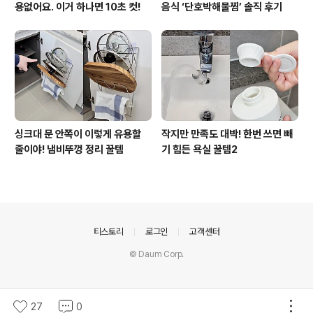
용없어요. 이거 하나면 10초 컷!
음식 ‘단호박해물찜’ 솔직 후기
싱크대 문 안쪽이 이렇게 유용할
작지만 만족도 대박! 한번 쓰면 빼
줄이야! 냄비뚜껑 정리 꿀템
기 힘든 욕실 꿀템2
의안내
티스토리
로그인
고객센터
© Daum Corp.
27
0