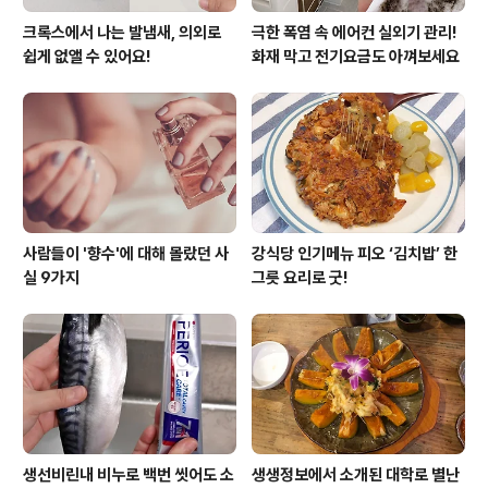
크록스에서 나는 발냄새, 의외로
극한 폭염 속 에어컨 실외기 관리!
쉽게 없앨 수 있어요!
화재 막고 전기요금도 아껴보세요
사람들이 '향수'에 대해 몰랐던 사
강식당 인기메뉴 피오 ‘김치밥’ 한
실 9가지
그릇 요리로 굿!
생선비린내 비누로 백번 씻어도 소
생생정보에서 소개된 대학로 별난