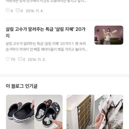
사랑하는 남자 친구와의 시간도 소중하지만 놓치고 싶지
않은 동성 친구와의 약속이 있습니다. 여자라면 누구나 한
6
0
2016. 11. 4.
번쯤 여자친구들끼리 있을 때 더욱 말이 잘 통하는 경험을
해봤을 텐데요. 남자와 여자는 근본적으로 매우 다르기 때
문에 사랑하는 남자친구라도 여자친구들만큼 내 마음을 이
살림 고수가 알려주는 특급 '살림 지혜' 20가
해해주지 못할 때가 많답니다.그래서 준비했습니다. 여자
들이 말하는 '친구'가 '남자친구'보다 좋은 이유! 혹여 자신
지
글 내용
이 공감을 잘 해주지 못하는 남친이라고 느낀다면 이 글을
살림 고수가 알려주는 특급 '살림 지혜' 20가지 1. 병 속에
참고해보세요. 여자친구가 동성친구를 만나는 이유가 다
손가락이 끼여서 안 빠질 때아이들이 병을 가지고 놀다가
있다는 것을 깨닫게 될 테니까요. 1. 작은 변화도 금세 눈치
손가락이 병 속에 들어가서 빠지지 않을 때가 있다. 이런 때
챈다 "핑크면 다 같은 핑크지 핫핑크, 베이비 핑크는 또 뭐
70
0
2016. 11. 3.
는 당황하지 말고 따뜻한 물에 비누를 풀어 손과 병을 함께
지?" 여자들의 언어를 이해하..
담그고 병을 천천히 돌리면서 잡아당기면 잘 빠진다. 2. 볼
펜이 잘 안 써질 때볼펜을 오래 사용하지 않고 놓아두면 잉
크가 굳어서 잘 안 써지게 된다. 이런 때는 볼펜심 부분을
뜨거운 물에 담가 데웠다가 곧바로 찬물에 담가 여러번 종
이 블로그 인기글
이에 문지르면 웬만히 굳은 것은 잘 써진다. 3. 카펫을 쾌적
하게 사용할 때카펫 밑바닥에는 신문지를 몇 장씩 포개어
깔아 주면 신문지가 카펫의 습기를 빨아들여 쾌적하게 지
낼 수 있다. 4. 쓰다 남은 햄을 오래 보관하려면조리하고 남
은 햄을 잘못..