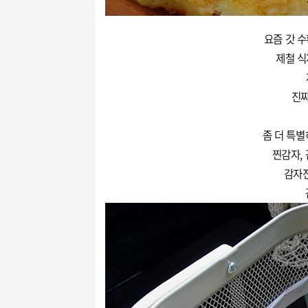
요즘 갓 
제철 식
진짜
좀 더 특별
찐감자,
감자전