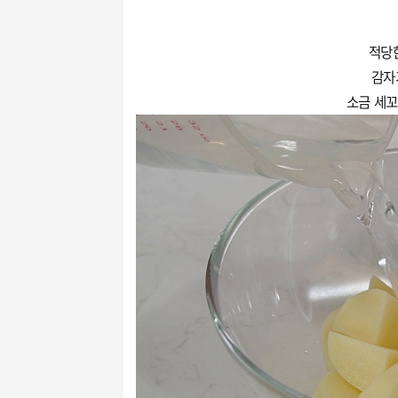
적당
감자
소금 세꼬