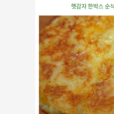
햇감자 한박스 순