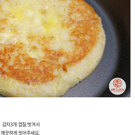
감자3개 껍질 벗겨서
깨끗하게 씻어주세요.