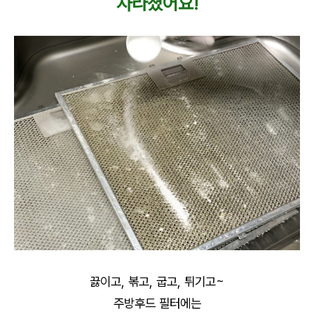
사라졌어요!
끓이고, 볶고, 굽고, 튀기고~
주방후드 필터에는