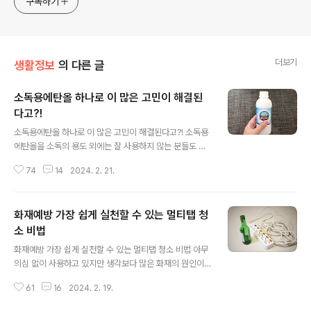
구독하기
더보기
생활정보
의 다른 글
소독용에탄올 하나로 이 많은 고민이 해결된
다고?!
글 내용
소독용에탄올 하나로 이 많은 고민이 해결된다고?! 소독용
에탄올을 소독의 용도 외에는 잘 사용하지 않는 분들도 계
신대요. 한통 구비해두면 쓸모가 정말 많아요. 오늘은 소독
74
14
2024. 2. 21.
용에탄올을 뿌리기만 해도 가능한 여러 가지 고민 해결 꿀
팁을 알려드릴게요. 소독용에탄올은 생각보다 훨씬 쓸모가
있어요. 안전에 유의해서 사용한다면 더할 나위 없이 유용
화재예방 가장 쉽게 실천할 수 있는 멀티탭 청
한 꿀템이랍니다^^ 여러사람의 손이 닿는 리모컨이나 손톱
깎이 같은 생활용품은 그야말로 세균덩어리인데요. 소독용
소 비법
글 내용
에탄올로 가볍게 닦아주기만 해도 너무 쉽게 청소가 가능
화재예방 가장 쉽게 실천할 수 있는 멀티탭 청소 비법 아무
해요. 손톱깎이는 세균 감염의 우려 때문에 주기적으로 소
의심 없이 사용하고 있지만 생각보다 많은 화재의 원인이
독이 필요한데요. 소독용에탄올로 깨끗하게 관리해보세요
되는게 먼지 쌓인 멀티탭이에요. 지금 당장 우리집 멀티탭
~ 소중한 우리 아이 장난감도 소독용에탄올로 소독해 주시
61
16
2024. 2. 19.
을 확인해보세요. 화재예방을 가장 쉽게 실천할 수 있는 멀
고요. 2차로 햇볕에 말리면 완벽 그 잡채에요^^ 매..
티탭 청소 비법을 알려드릴게요. 집안 곳곳에 있는 멀티탭!