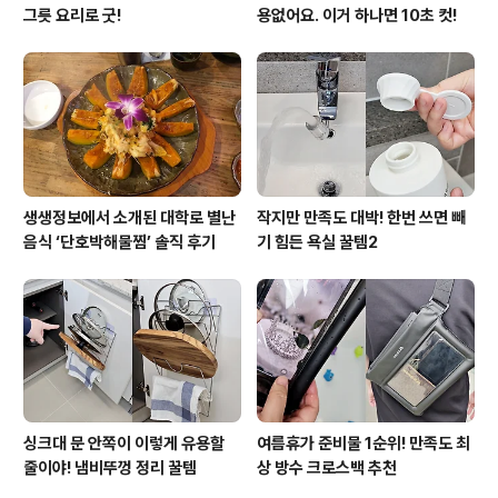
그릇 요리로 굿!
용없어요. 이거 하나면 10초 컷!
생생정보에서 소개된 대학로 별난
작지만 만족도 대박! 한번 쓰면 빼
음식 ‘단호박해물찜’ 솔직 후기
기 힘든 욕실 꿀템2
싱크대 문 안쪽이 이렇게 유용할
여름휴가 준비물 1순위! 만족도 최
줄이야! 냄비뚜껑 정리 꿀템
상 방수 크로스백 추천