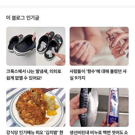
자세히 들여다보면 먼지가 뽀얗게 쌓였어요. 청소할 때 이
런 부분은 놓칠 때가 많은데요. 이 먼지들을 그대로 방치하
면 스파크를 유발해서 화재의 위험이 있어요. 멀티탭 청소
이 블로그 인기글
하나도 어렵지 않으니까요. 이렇게 한번 청소해보세요^^
멀티탭을 청소하기 전에 콘센트부터 분리해 주시고요. 전
류가 다 빠지도록 5분만 기다려주세요. 저는 남은 소주를
써서 청소했어요. 화장솜에 소주를 묻혀서 외관의 먼지나
얼룩, 이물질 등을 닦아주세요. 오..
크록스에서 나는 발냄새, 의외로
사람들이 '향수'에 대해 몰랐던 사
쉽게 없앨 수 있어요!
실 9가지
강식당 인기메뉴 피오 ‘김치밥’ 한
생선비린내 비누로 백번 씻어도 소