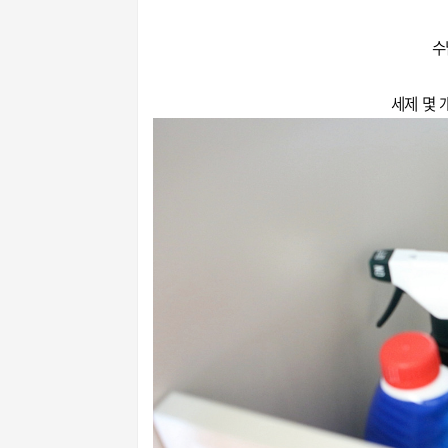
수
세제 몇