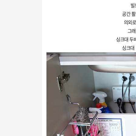
빌
공간 활
의외로
그래
싱크대 두
싱크대 