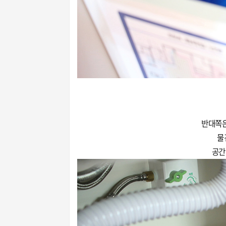
반대쪽은
물
공간