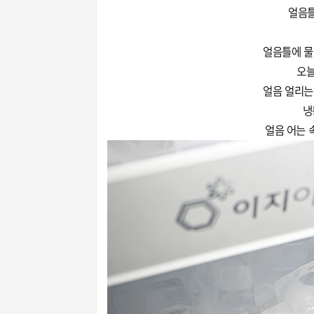
얼음틀
얼음틀에 물
오늘
얼음 얼리는
냉
얼음 어는 