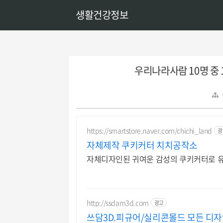
생활건강정보
우리나라사람 10명 중
https://smartstore.naver.com/chichi_land
광
자체제작 쿠키커터 치치공작소
자체디자인된 귀여운 감성의 쿠키커터로 유
http://ssdam3d.com
광고
쓰담3D.피규어/실리콘몰드 모든 디