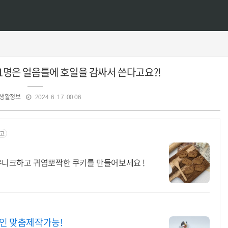
 1명은 얼음틀에 호일을 감싸서 쓴다고요?!
생활정보
2024. 6. 17. 00:06
고
니크하고 귀염뽀짝한 쿠키를 만들어보세요 !
자인 맞춤제작가능!