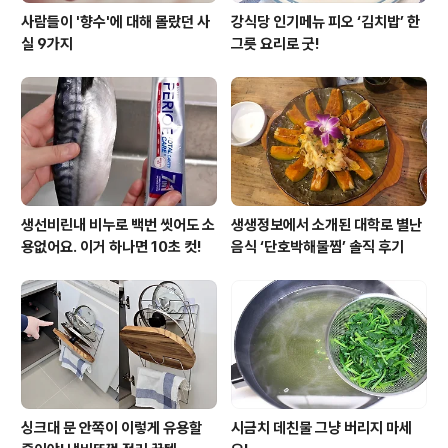
사람들이 '향수'에 대해 몰랐던 사
강식당 인기메뉴 피오 ‘김치밥’ 한
실 9가지
그릇 요리로 굿!
생선비린내 비누로 백번 씻어도 소
생생정보에서 소개된 대학로 별난
용없어요. 이거 하나면 10초 컷!
음식 ‘단호박해물찜’ 솔직 후기
싱크대 문 안쪽이 이렇게 유용할
시금치 데친물 그냥 버리지 마세