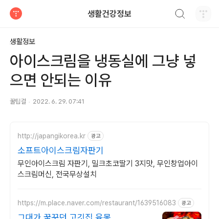
검색하기
생활건강정보
티스토리
생활정보
아이스크림을 냉동실에 그냥 넣
으면 안되는 이유
꿀팁걸
2022. 6. 29. 07:41
http://japangikorea.kr
광고
소프트아이스크림자판기
무인아이스크림 자판기, 밀크초코딸기 3지맛, 무인창업아이
스크림머신, 전국무상설치
https://m.place.naver.com/restaurant/1639516083
광고
그대가 꿈꾸던 고깃집 육몽