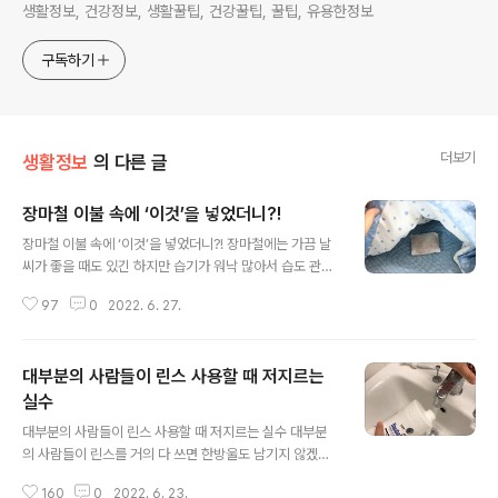
생활정보, 건강정보, 생활꿀팁, 건강꿀팁, 꿀팁, 유용한정보
구독하기
더보기
생활정보
의 다른 글
장마철 이불 속에 ‘이것’을 넣었더니?!
글 내용
장마철 이불 속에 ‘이것’을 넣었더니?! 장마철에는 가끔 날
씨가 좋을 때도 있긴 하지만 습기가 워낙 많아서 습도 관리
가 필요한데요. 그중에서도 꿀잠을 위해 꼭 필요한 장마철
97
0
2022. 6. 27.
이불 관리 꿀팁을 준비했어요. 본격적인 장마가 시작되고
잠시 뜨거운 해가 비추긴 했지만 습도가 무려 74%에요. 습
도가 높아지면 자연스럽게 이불도 눅눅해지고, 이불 컨디
대부분의 사람들이 린스 사용할 때 저지르는
션이 쾌적하지 못하면 꿀잠을 이루지 못하기도 하는데요.
장마철 이불을 뽀송뽀송하게 관리하는 아주 간단한 방법이
실수
글 내용
있어요. 먼저 아침에 일어나면 약간의 게으름을 피워보세
대부분의 사람들이 린스 사용할 때 저지르는 실수 대부분
요~ 일어나면 바로 침구를 정리하는 분들도 많은데요. 헝
의 사람들이 린스를 거의 다 쓰면 한방울도 남기지 않겠다
클어진 상태로 어느 정도 방치하는게 이불 속 습기나 자면
는 생각에 물을 부어서 남은 린스를 사용하는데요. 이제 그
서 배출된 땀과 분비물 등이 날아가는데 도움이 된답니다.
160
0
2022. 6. 23.