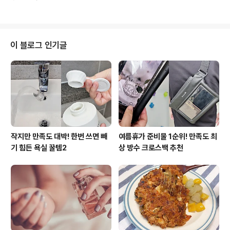
러지 마세요! 린스가 바닥을 드러냈어요. 펌핑을 해도 깜깜
물론 이불을 그냥 방치하는 것 만으로는..
무소식이지만 휘휘 저어보면 소량 남았다는걸 알 수 있는
데요. 그냥 버리기 아까워서 물을 부어서 마저 사용하는 분
들도 많은 것 같아요. 하지만 이 행동이 두피 건강에는 좋지
않다고 해요. 그럼 어떻게 해야할까요? 일단 남은 린스를
이 블로그 인기글
긁어모아서 분무기에 넣어주세요. 그다음 따뜻한 물을 붓
고 흔들면 청소할 때 세제로 쓸 수 있어요. 세면대나 수도꼭
지, 싱크대에 린스세제를 골고루 뿌리고 닦으면 물얼룩 제
거는 물론 방향제를 뿌려놓은 효과를 볼 수 있고요. 얼룩덜
룩하던 수도꼭지도 린스세제를 뿌리..
작지만 만족도 대박! 한번 쓰면 빼
여름휴가 준비물 1순위! 만족도 최
기 힘든 욕실 꿀템2
상 방수 크로스백 추천