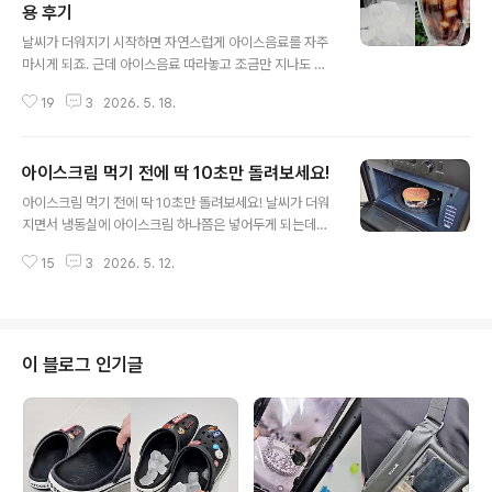
용 후기
글 내용
날씨가 더워지기 시작하면 자연스럽게 아이스음료를 자주
마시게 되죠. 근데 아이스음료 따라놓고 조금만 지나도 컵
겉면에 물방울이 송글송글… 테이블까지 흥건해지는거 은
19
3
2026. 5. 18.
근 스트레스였는데요. 이중유리컵으로 바꾸고 난 뒤 이 불
편함이 싹 사라졌답니다. 디자인과 사이즈가 마음에 쏙 들
어서 선택한 컵이에요. 차가운 음료를 담아도 컵 겉면에 물
아이스크림 먹기 전에 딱 10초만 돌려보세요!
기가 안생기고 테이블도 깔끔하게 유지되는 점이 가장 편
글 내용
했어요. 사실 이 장점만 생각해도 이중유리컵을 써야 하는
아이스크림 먹기 전에 딱 10초만 돌려보세요! 날씨가 더워
이유는 충분한 것 같아요. 이 컵은 작년 여름에 구입했는데
지면서 냉동실에 아이스크림 하나쯤은 넣어두게 되는데요.
요. 여름 내내, 그리고 겨울에 따뜻한 음료 마실 때도 정말
아이스크림 좋아하는 분들이라면 한번쯤 꼭 해봐야 할 아
잘 사용했어요. 사이즈도 넉넉한 편이라 얼음 충분히 넣고
15
3
2026. 5. 12.
주 간단한 꿀팁이 있어요. 간단하지만 정말 실용적이라서
마시기 좋고 음료 담았을 때 비주얼도 예쁘게 보여서 홈카
아마 평생 써먹는 꿀팁이 될 거예요^^ 아이스크림과 전자
페 느낌 ..
레인지. 절대 어울리지 않을 것 같은 조합이지만 의외로 시
너지를 내는 조합이기도 해요. 아이스크림을 냉동실에서
바로 꺼내 먹으려고 하면 너무 단단해서 당황할 때가 있죠.
이 블로그 인기글
첫 숟가락을 뜨는 순간부터 힘이 안 들어가고 괜히 손에 힘
만 잔뜩 쓰게 되더라고요. 특히 대용량 아이스크림은 처음
퍼낼 때 거의 삽질(?) 수준으로 딱딱한 경우도 많아요. 무리
하게 힘을 주다 보면 숟가락이 휘거나 부러질 때도 있고요.
..