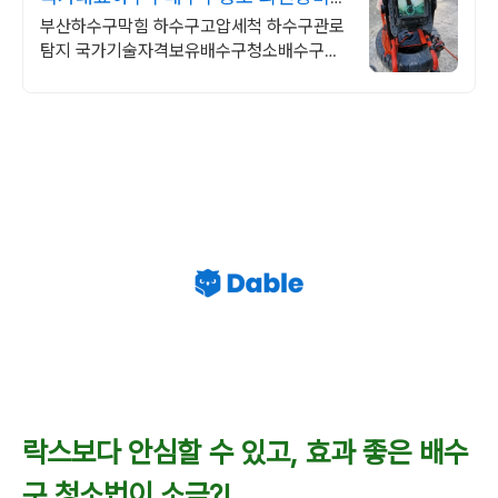
재발현장전문/AS
부산하수구막힘 하수구고압세척 하수구관로
탐지 국가기술자격보유배수구청소배수구청
소
락스보다 안심할 수 있고, 효과 좋은 배수
구 청소법이 소금?!