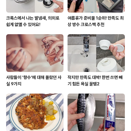
크록스에서 나는 발냄새, 의외로
여름휴가 준비물 1순위! 만족도 최
쉽게 없앨 수 있어요!
상 방수 크로스백 추천
사람들이 '향수'에 대해 몰랐던 사
작지만 만족도 대박! 한번 쓰면 빼
실 9가지
기 힘든 욕실 꿀템2