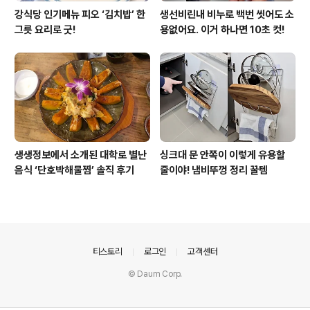
강식당 인기메뉴 피오 ‘김치밥’ 한
생선비린내 비누로 백번 씻어도 소
그릇 요리로 굿!
용없어요. 이거 하나면 10초 컷!
생생정보에서 소개된 대학로 별난
싱크대 문 안쪽이 이렇게 유용할
음식 ‘단호박해물찜’ 솔직 후기
줄이야! 냄비뚜껑 정리 꿀템
의안내
티스토리
로그인
고객센터
© Daum Corp.