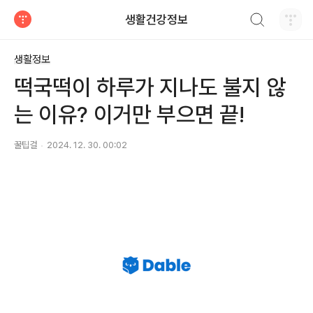
검색하기
생활건강정보
티스토리
생활정보
떡국떡이 하루가 지나도 불지 않
는 이유? 이거만 부으면 끝!
꿀팁걸
2024. 12. 30. 00:02