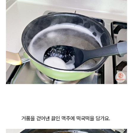
거품을 걷어낸 끓인 맥주에 떡국떡을 담가요.