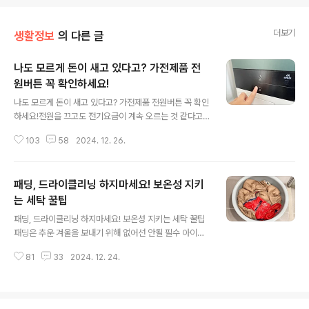
더보기
생활정보
의 다른 글
나도 모르게 돈이 새고 있다고? 가전제품 전
원버튼 꼭 확인하세요!
글 내용
나도 모르게 돈이 새고 있다고? 가전제품 전원버튼 꼭 확인
하세요!전원을 끄고도 전기요금이 계속 오르는 것 같다고
요? 겨울철 전열기구 사용이 늘면서 전기요금 걱정도 마음
103
58
2024. 12. 26.
을 놓을 수가 없어요. 이럴때 사소한 것이라도 아낄 수 있
다면 정말 좋겠죠. 그렇다면 지금 바로 확인해보세요! 가전
제품 전원버튼 속에 그 답이 있어요. 가전제품을 쓰면서 나
패딩, 드라이클리닝 하지마세요! 보온성 지키
도 모르게 새는 돈이 있다면 전원버튼으로 확인이 가능하
답니다. 상시 전원이 켜져 있는 제품과 사용할 때만 전원
는 세탁 꿀팁
글 내용
을 켜는 제품이 있어요. 전원버튼을 직접 보면서 말씀드
패딩, 드라이클리닝 하지마세요! 보온성 지키는 세탁 꿀팁
릴게요. 세탁기와 건조기의 경우 전원버튼의 동그라미
패딩은 추운 겨울을 보내기 위해 없어선 안될 필수 아이템
가 위쪽으로 뚫려 있으면서 막대기가 쭉 삐져나와 있고요.
이죠. 그런데 혹시 패딩을 드라이클리닝에 맡기고 난 후, 보
인덕션은 뚫린 부분 없이 동그라미가 막혀있죠. 동일한 역
81
33
2024. 12. 24.
온성이 떨어지는 느낌을 받은 적이 있으신가요? 드라이클
할을 하는 전원버튼인데 이렇..
리닝이 옷을 안전하고 깨끗하게 관리하는 최선이라 생각하
는 분들이 많은데요. 사실은 그렇지 않아요. 지금 그 이유
를 알려드릴게요! 더러워진 패딩을 제대로 관리하려면 드