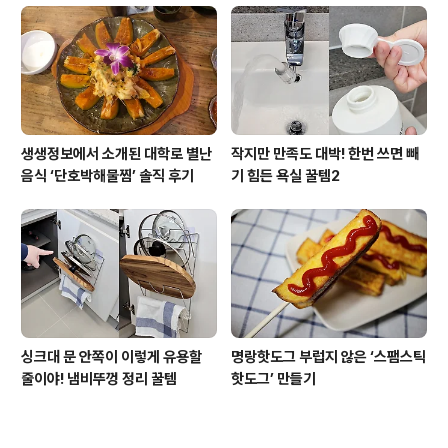
생생정보에서 소개된 대학로 별난
작지만 만족도 대박! 한번 쓰면 빼
음식 ‘단호박해물찜’ 솔직 후기
기 힘든 욕실 꿀템2
싱크대 문 안쪽이 이렇게 유용할
명랑핫도그 부럽지 않은 ‘스팸스틱
줄이야! 냄비뚜껑 정리 꿀템
핫도그’ 만들기