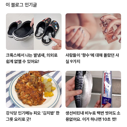
라이클리닝이 아니라 손세탁을 추천드려요. 패딩의 보온
이 블로그 인기글
성을 유지하는 핵심은 내부 충전재인데요. 드라이클리닝
과정에서 사용하는 세제가 충전재 사이의 기름 성분을 제
거해서 공기층이 줄어들면 결과적으로 보온 효율이 감소하
고요. 내구성에도 영향을 미칠 수 밖에 없어요. 패딩 안전
케어에는 손세탁 만한게 없더라고요. ..
크록스에서 나는 발냄새, 의외로
사람들이 '향수'에 대해 몰랐던 사
쉽게 없앨 수 있어요!
실 9가지
강식당 인기메뉴 피오 ‘김치밥’ 한
생선비린내 비누로 백번 씻어도 소
그릇 요리로 굿!
용없어요. 이거 하나면 10초 컷!