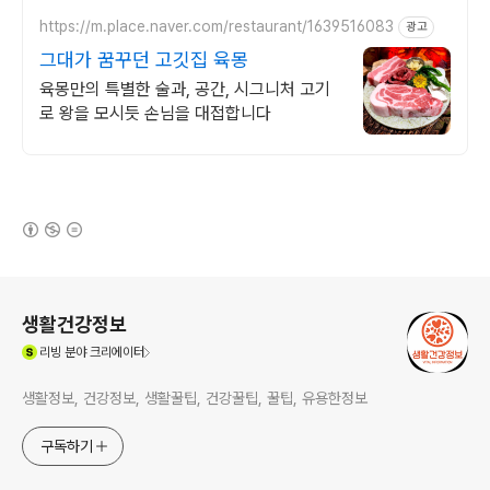
https://m.place.naver.com/restaurant/1639516083
광고
그대가 꿈꾸던 고깃집 육몽
육몽만의 특별한 술과, 공간, 시그니처 고기
로 왕을 모시듯 손님을 대접합니다
(새창열림)
로그 정보
생활건강정보
(새창열림)
리빙
분야 크리에이터
생활정보, 건강정보, 생활꿀팁, 건강꿀팁, 꿀팁, 유용한정보
구독하기