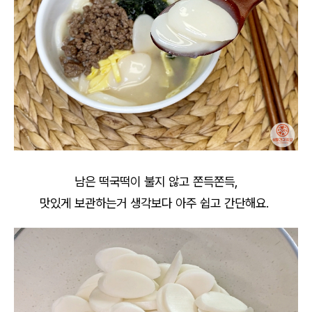
남은 떡국떡이 불지 않고 쫀득쫀득,
맛있게 보관하는거 생각보다 아주 쉽고 간단해요.