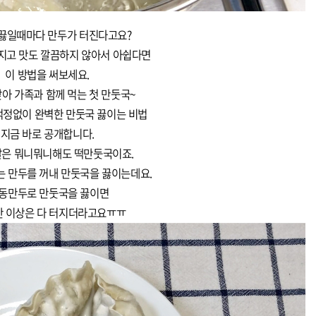
끓일때마다 만두가 터진다고요?
지고 맛도 깔끔하지 않아서 아쉽다면
이 방법을 써보세요.
아 가족과 함께 먹는 첫 만둣국~
걱정없이 완벽한 만둣국 끓이는 비법
지금 바로 공개합니다.
날은 뭐니뭐니해도 떡만둣국이죠.
는 만두를 꺼내 만둣국을 끓이는데요.
동만두로 만둣국을 끓이면
반 이상은 다 터지더라고요ㅠㅠ