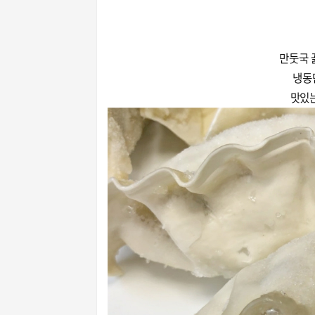
만둣국 
냉동
맛있는