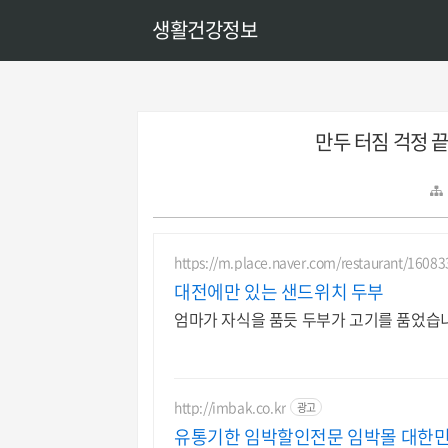
생활건강정보
만두 터짐 걱정 
https://m.place.naver.com/restaurant/1608
대전에만 있는 샌드위치 두부
엄마가 자식을 품듯 두부가 고기를 품었습
http://imbak.co.kr
광고
유통기한 임박할인전문 임박몰 대한