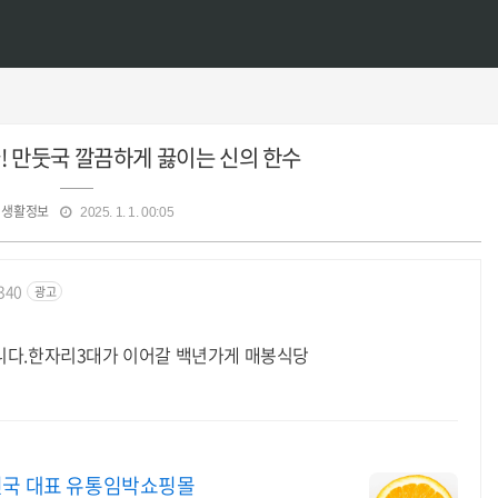
끝! 만둣국 깔끔하게 끓이는 신의 한수
생활정보
2025. 1. 1. 00:05
3340
광고
니다.한자리3대가 이어갈 백년가게 매봉식당
민국 대표 유통임박쇼핑몰