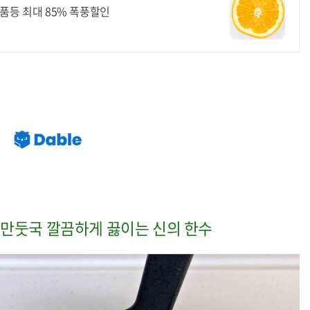
품등 최대 85% 폭풍할인
! 만둣국 깔끔하게 끓이는 신의 한수