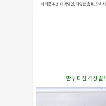
네티즌추천, 대박할인, 다양한 음료,스낵,식
만두 터짐 걱정 끝