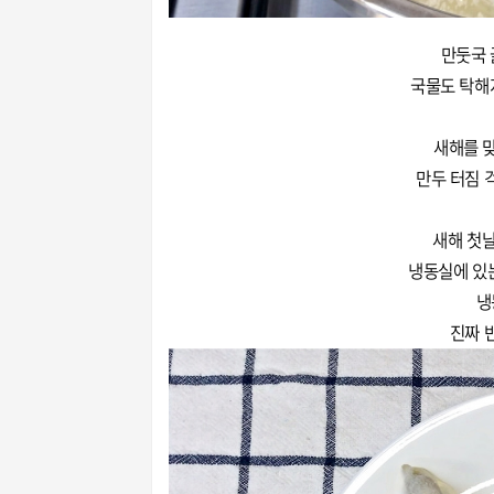
만둣국 
국물도 탁해
새해를 맞
만두 터짐 
새해 첫
냉동실에 있
냉
진짜 