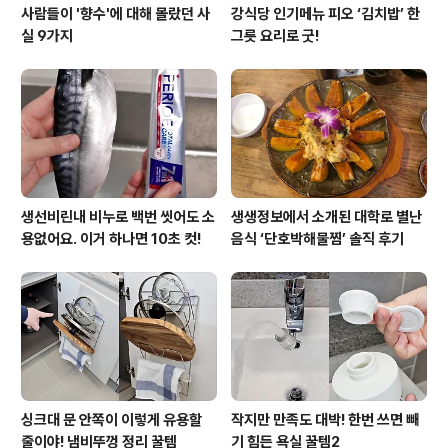
사람들이 '향수'에 대해 몰랐던 사
강식당 인기메뉴 피오 ‘김치밥’ 한
실 9가지
그릇 요리로 굿!
생선비린내 비누로 백번 씻어도 소
생생정보에서 소개된 대학로 별난
용없어요. 이거 하나면 10초 컷!
음식 ‘단호박해물찜’ 솔직 후기
싱크대 문 안쪽이 이렇게 유용할
작지만 만족도 대박! 한번 쓰면 빼
줄이야! 냄비뚜껑 정리 꿀템
기 힘든 욕실 꿀템2