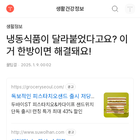
검색하기
생활건강정보
티스토리
생활정보
냉동식품이 달라붙었다고요? 이
거 한방이면 해결돼요!
꿀팁걸
2025. 1. 9. 00:02
https://groceryseoul.com/
광고
독보적인 피스타치오샌드 출시 저당
+식이섬유로 건강하게
두바이ST 피스타치오&카다이프 샌드위치
단독 출시! 런칭 특가 최대 43% 할인
http://www.suwolhan.com
광고