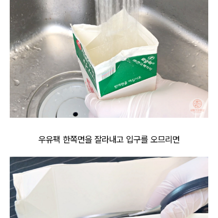
우유팩 한쪽면을 잘라내고 입구를 오므리면