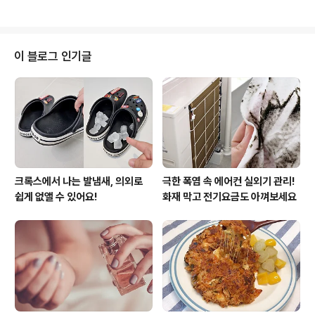
이 넘칠 것을 고려해서 넉넉한 크기로 준..
서 못 쓰는 경우가 종종 생겨요. 뚜껑 없이 접착식 스티커
로 되어있는 휴대용 물티슈는 이런 일이 더 자주 생기는데
요. 물티슈가 말라서 그냥 티슈가 되어도 절대 아쉬워하
지 마세요. 냉장고에 먹다 남은 김빠진 콜라 있으시죠? 마
이 블로그 인기글
른 물티슈에 김 빠진 콜라를 부으면 3가지 이득을 볼 수 있
어요. 물티슈 봉지케이스에 콜라를 직접 부어도 되는데
요. 밀봉이 가능한 지퍼백에 물티슈를 담아서 쓰시는게
보관할 때도 더 편하실 거예요. 중요한건 물티슈에 콜라를
붓는 한가지 과정..
크록스에서 나는 발냄새, 의외로
극한 폭염 속 에어컨 실외기 관리!
쉽게 없앨 수 있어요!
화재 막고 전기요금도 아껴보세요