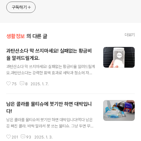
구독하기
더보기
생활정보
의 다른 글
과탄산소다 막 쓰지마세요! 실패없는 황금비
율 알려드릴게요.
글 내용
과탄산소다 막 쓰지마세요! 실패없는 황금비율 알려드릴게
요.과탄산소다는 강력한 표백 효과로 세탁과 청소에 자
주 사용되는 아이템이에요. 하지만 효과를 제대로 보려면
75
8
2025. 1. 7.
단순히 물에 풀어 사용하는 것 만으로는 부족하답니다. 표
백력을 극대화하는 황금비율에 과탄산소다 세탁 후 미끌거
리는 단점 해결까지 몽땅 알려드릴게요^^ 요즘은 표백이
남은 콜라를 물티슈에 붓기만 하면 대박입니
필요한 경우 팔팔 끓는물에 삶는 것 대신 과탄산소다로 표
백하는 방법을 많이 쓰시죠. 번거롭게 삶을 필요도 없고
다!
글 내용
옷감도 덜 상하기 때문에 저도 자주 써먹는 방법인데요.
남은 콜라를 물티슈에 붓기만 하면 대박입니다!먹다 남은
과탄산소다 대충 쓰지 마세요. 과탄산소다도 황금비율
김 빠진 콜라. 바싹 말라서 못 쓰는 물티슈. 그냥 두면 무쓸
을 지켜서 써야 표백효과를 제대로 볼 수 있답니다. 전기
모들이지만 두가지를 같이 사용하는 순간 이건 그냥 대박
포트로 물을 끓여서 소주컵으로 4컵 부어주세요. (거품
201
93
2025. 1. 3.
입니다. 지금 바로 따라해보시길 바랄게요! 물티슈가 말라