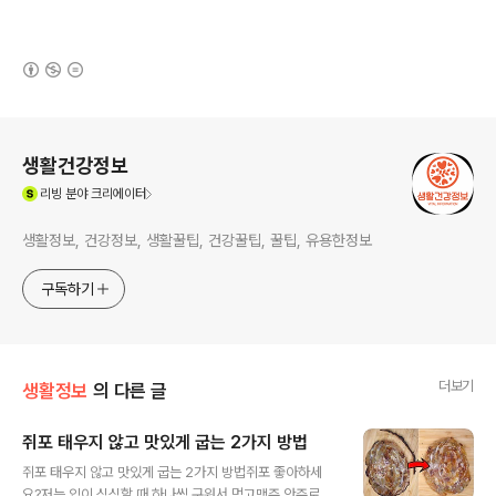
(새창열림)
로그 정보
생활건강정보
(새창열림)
리빙
분야 크리에이터
생활정보, 건강정보, 생활꿀팁, 건강꿀팁, 꿀팁, 유용한정보
구독하기
더보기
생활정보
의 다른 글
쥐포 태우지 않고 맛있게 굽는 2가지 방법
글 내용
쥐포 태우지 않고 맛있게 굽는 2가지 방법쥐포 좋아하세
요?저는 입이 심심할 때 하나씩 구워서 먹고맥주 안주로도