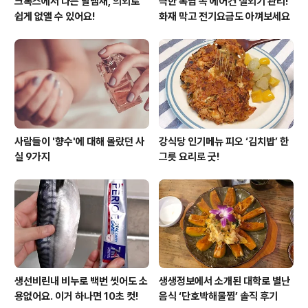
크록스에서 나는 발냄새, 의외로
극한 폭염 속 에어컨 실외기 관리!
쉽게 없앨 수 있어요!
화재 막고 전기요금도 아껴보세요
사람들이 '향수'에 대해 몰랐던 사
강식당 인기메뉴 피오 ‘김치밥’ 한
실 9가지
그릇 요리로 굿!
생선비린내 비누로 백번 씻어도 소
생생정보에서 소개된 대학로 별난
용없어요. 이거 하나면 10초 컷!
음식 ‘단호박해물찜’ 솔직 후기