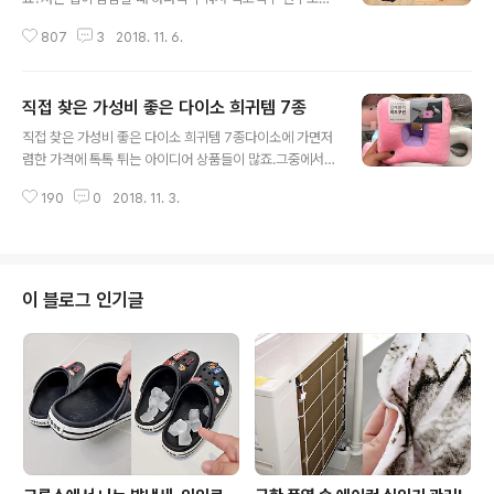
꿀맛이라서가끔 바닷가에 놀러가면 쥐포를 많이 사와요.오
807
3
2018. 11. 6.
늘은 별거 아닌 것 같지만 은근히 어려운쥐포 맛있게 굽는
2가지 방법을 알려드릴게요^^ 단짠단짠해서 한번 먹기 시
작하면손과 입이 멈출줄 모르는 쥐포는씹는 재미도 있어서
직접 찾은 가성비 좋은 다이소 희귀템 7종
간식이나 술안주로 최고에요!저희 가족들도 다 쥐포를 좋
글 내용
아해서이번에 강원도 놀러갔을 때도어김없이 쥐포를 사왔
직접 찾은 가성비 좋은 다이소 희귀템 7종다이소에 가면저
어요~ 대부분 쥐포는 불에 구워서 먹죠.굽기만 하면 바로
렴한 가격에 톡톡 튀는 아이디어 상품들이 많죠.그중에서
먹을 수 있는데문제는 굽는게 어렵다는 거예요. 타지 않게
도 왠지 다이소에만 있을 것 같은희귀템들이 눈에 띄는데
약불에서 요리조리 구워 봐도쥐포 가장자리는 항상 까맣게
190
0
2018. 11. 3.
요.오늘은 직접 찾은 가성비 좋은 다이소 희귀템7종을 소
타더라고요...그렇다고 가장자리가 타기 전에 불을 끄면가
개해드릴게요^^ 1. 입체블럭 비즈쿠션 (5,000원)재미있는
운데 부분은 하나도 안 구워져서잘 굽는게 정말 어..
아이디어 상품 입체블럭 비즈쿠션이에요.소파가 보이면 자
연스럽게 눕게 되고소파에 누우면 쿠션은 필수죠! ㅎㅎ하
지만 쿠션을 베면 쿠션과 맞닿은 쪽 귀가 폭 파묻혀서 소리
이 블로그 인기글
가 잘 들리지 않는 단점이 있어요.입체블럭 비즈쿠션은어
느 각도로 쿠션을 베도 구멍이 뚫려있어서옆으로 누워도
소리가 잘 들려요.또 쿠션에 얼굴을 정면으로 묻고 잠을 자
도코 부분이 뚫려있어서 숨 쉬는데 지장이 없겠죠! 2. 더블
시즈닝 케이스 (1,500원)겉으로 보면 흔..