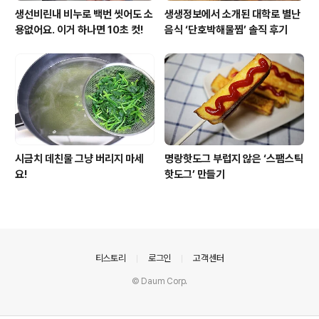
생선비린내 비누로 백번 씻어도 소
생생정보에서 소개된 대학로 별난
용없어요. 이거 하나면 10초 컷!
음식 ‘단호박해물찜’ 솔직 후기
시금치 데친물 그냥 버리지 마세
명랑핫도그 부럽지 않은 ‘스팸스틱
요!
핫도그’ 만들기
의안내
티스토리
로그인
고객센터
© Daum Corp.