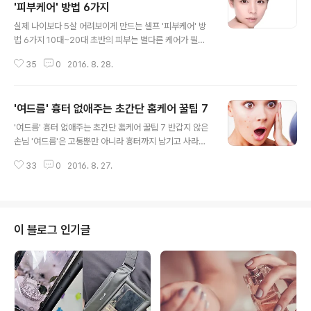
'피부케어' 방법 6가지
글 내용
실제 나이보다 5살 어려보이게 만드는 셀프 '피부케어' 방
법 6가지 10대~20대 초반의 피부는 별다른 케어가 필요
가 없을 만큼 백옥같이 빛이 나는데요. 하지만 그렇게 예쁜
35
0
2016. 8. 28.
20대 초반의 피부도 나이를 점점 먹을수록 조금씩 노화가
진행됩니다. 여성들의 최대 관심사인 피부 관리, 어떻게 하
면 항상 20대 초반 같은 동안 피부를 유지할 수 있을까요?
'여드름' 흉터 없애주는 초간단 홈케어 꿀팁 7
방법은 멀리 있지 않습니다. 실생활 속 잘못된 피부 관리 습
글 내용
관을 고치고 비싸지 않더라도 내 피부에 맞는 제품을 꾸준
'여드름' 흉터 없애주는 초간단 홈케어 꿀팁 7 반갑지 않은
히 사용하면 동안 피부를 가질 수 있답니다. 아래 실제 나이
손님 '여드름'은 고통뿐만 아니라 흉터까지 남기고 사라져
보다 5살 어려 보일 수 있도록 만들어 줄 셀프 피부 케어 방
말썽을 부리는데요. 고통은 잠시지만 평생 가는 '흉터'를 남
법을 소개합니다. 백옥처럼 뽀얗고 탱탱한 피부를 만들고
33
0
2016. 8. 27.
기기도 하는 이것을 건드릴 때는 각별한 주의가 필요하답
싶다면 아래 내용을 꼭 확인해보세요~ 1. 수분 크림을 바른
니다.이미 잘못 건드려 큰 흉터가 남았다고 해도 너무나 크
다.여름철에는 실..
게 상심하지 마세요.당신의 마음을 아프게 하는 '여드름 흉
터'를 없애줄 초간단 '홈케어' 비법이 있기 때문인데요.아래
에 소개된 재료로 꾸준히 흉터를 관리해보세요. 1. 달걀 흰
이 블로그 인기글
자달걀 흰자에 들어있는 단백질과 아미노산은 모공을 조여
주는데 큰 효과가 있다.먼저 계란 3개를 깨뜨려 흰자만 모
은 후 하얀색 거품이 나올때까지 저어준다.손가락이나 면
봉을 사용해 거품을 여드름 주위에 묻혀 주고 건조시킨 후
따뜻한 물로 씻어주면 끝이다..