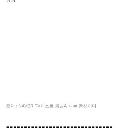
출처 : NAVER TV캐스트 채널A '나는 몸신이다'
==============================