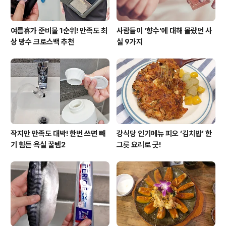
여름휴가 준비물 1순위! 만족도 최
사람들이 '향수'에 대해 몰랐던 사
상 방수 크로스백 추천
실 9가지
작지만 만족도 대박! 한번 쓰면 빼
강식당 인기메뉴 피오 ‘김치밥’ 한
기 힘든 욕실 꿀템2
그릇 요리로 굿!