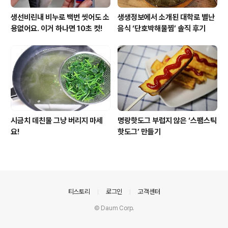
생선비린내 비누로 백번 씻어도 소
생생정보에서 소개된 대학로 별난
용없어요. 이거 하나면 10초 컷!
음식 ‘단호박해물찜’ 솔직 후기
시금치 데친물 그냥 버리지 마세
명랑핫도그 부럽지 않은 ‘스팸스틱
요!
핫도그’ 만들기
의안내
티스토리
로그인
고객센터
© Daum Corp.