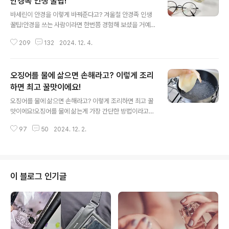
안경족 인생 꿀팁!
글 내용
바세린이 안경을 이렇게 바꿔준다고? 겨울철 안경족 인생
꿀팁!안경을 쓰는 사람이라면 한번쯤 경험해 보셨을 거예
요. 겨울철 김서림, 작은 흠집… 혹은 뿌옇게 보이는 렌
209
132
2024. 12. 4.
즈 때문에 불편한 것들. 이런 불편함을 해결해줄 간단한 비
법이 있어요. 바로 바세린을 활용하는 방법이에요. 바세린
이 안경에 무슨 도움이 될까? 의문이 들 수도 있지만 직
오징어를 물에 삶으면 손해라고? 이렇게 조리
접 해보시면 기대 이상의 효과를 체감하실 수 있답니다! 바
세린의 겨울철 피부 보습을 위한 꿀템인데요. 보습 효과 뿐
하면 최고 꿀맛이에요!
글 내용
만 아니라 안경에 색다른 방법으로 활용이 가능해요. 안
오징어를 물에 삶으면 손해라고? 이렇게 조리하면 최고 꿀
경족들에게 케케묵은 고민이 하나 있죠. 겨울만 되면 안경
맛이에요!오징어를 물에 삶는게 가장 간단한 방법이라고
에 김이 서리는 케케묵은 고민이에요. 실내외 온도차로
요? 하지만 이렇게 조리하면 오징어 특유의 단맛이 빠지고
인해서 렌즈에 뿌옇게 김이 서리고 이유를 알면서도 별다
97
50
2024. 12. 2.
탱글탱글한 식감이 생각보다 많이 사라질 수 있어요. 오징
른 해결 방법이 없어서 불편함을 고..
어를 간단하게 조리해서 진짜 맛있게 드시려면 물에 삶
지 말고 이렇게 해보세요. 적당히 달달하고 짭조름하면서,
야들야들, 탱글탱글, 쫄깃쫄깃 이 모든게 오징어 한마리
에 담겨 있는데요. 오징어가 가진 최상의 맛을 즐기시려면
이 블로그 인기글
끓는 물에 삶기 NO! 잘못된 방법은 아니지만 최상의 맛
을 즐기는 것도 불가능해요. 그렇다면 어떻게 해야할까
요? 일단 깨끗하게 씻은 오징어의 껍질을 벗겨주시고요.
코팅이 벗겨지지 않은 큼직한 냄비를 준비해주세요. 아
무것도 채우지 않은 냄비에 오징어..