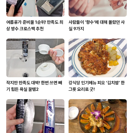
여름휴가 준비물 1순위! 만족도 최
사람들이 '향수'에 대해 몰랐던 사
상 방수 크로스백 추천
실 9가지
작지만 만족도 대박! 한번 쓰면 빼
강식당 인기메뉴 피오 ‘김치밥’ 한
기 힘든 욕실 꿀템2
그릇 요리로 굿!