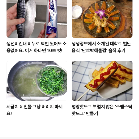
생선비린내 비누로 백번 씻어도 소
생생정보에서 소개된 대학로 별난
용없어요. 이거 하나면 10초 컷!
음식 ‘단호박해물찜’ 솔직 후기
시금치 데친물 그냥 버리지 마세
명랑핫도그 부럽지 않은 ‘스팸스틱
요!
핫도그’ 만들기