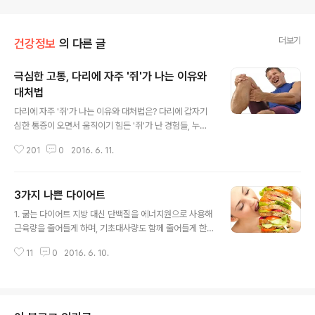
더보기
건강정보
의 다른 글
극심한 고통, 다리에 자주 '쥐'가 나는 이유와
대처법
글 내용
다리에 자주 '쥐'가 나는 이유와 대처법은? 다리에 갑자기
심한 통증이 오면서 움직이기 힘든 '쥐'가 난 경험들, 누구
나 있으실거에요. 다리가 저린 증상과 쥐가 나는 증상을 혼
201
0
2016. 6. 11.
동하기 쉬운데 다리에 찌릿한 느낌이 오는 '저린 증상'은 장
시간 같은 자세로 있을 경우 혈액순환이 원활하지 못해서
발생하는 것이고, 다리에 '쥐'가 나서 통증이 발생하는 것은
3가지 나쁜 다이어트
주로 근육 수축으로 인한 경련 증상이라고 합니다. 왜 다리
글 내용
에 쥐가 날까? 다리에 쥐가 나는 원인은 매우 다양합니다.
1. 굶는 다이어트 지방 대신 단백질을 에너지원으로 사용해
근육의 피로, 무리한 운동, 전해질 불균형, 무기질 결핍 또
근육량을 줄어들게 하며, 기초대사량도 함께 줄어들게 한
는 신경장애, 혈류 흐름 장애 등이 있으나 '질환'으로 인해
다.기초대사량이 떨어지면 쉽게 살이 찌는 체질이 된다. 2.
쥐가 나는 것은 드물다고 합니다. 대부분은 갑작스러운 운
11
0
2016. 6. 10.
운동 없는 다이어트운동 없는 다이어트는 굶는 다이어트와
동, 무리한 활동 등으로 인한 '근육의 피로'로 인해 발생한
마찬가지로 기초대사량을 줄이는 작용을 한다.근육 운동을
다고 하는데요..
해줘야 요요 없는 다이어트가 가능하다. 3. 오늘 하루쯤이
야오늘 하루쯤이야 하는 생각으로 폭식하면 나쁜 식습관이
누적돼 요요현상으로 이어지게 된다. 다이어트 시에도 단