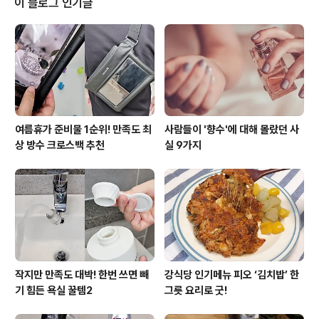
이 블로그 인기글
백질, 무기질, 탄수화물 챙겨 먹기! 다이어트를 하시는 분들
중에는 운동 없이 식단 조절을 통해서 다이어트를 하시는
분들이 많은데요.요요를 부르는 매우 잘못된 다이어트 법
이라고 해요. 이 포스팅이 도움이 되셨다면 ♡하트 꼭 눌러
주세요^^
여름휴가 준비물 1순위! 만족도 최
사람들이 '향수'에 대해 몰랐던 사
상 방수 크로스백 추천
실 9가지
작지만 만족도 대박! 한번 쓰면 빼
강식당 인기메뉴 피오 ‘김치밥’ 한
기 힘든 욕실 꿀템2
그릇 요리로 굿!