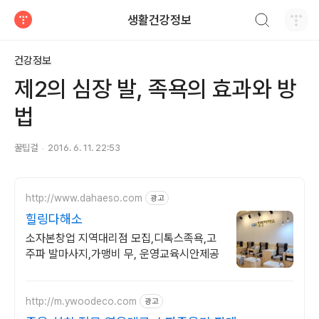
검색하기
생활건강정보
티스토리
건강정보
제2의 심장 발, 족욕의 효과와 방
법
꿀팁걸
2016. 6. 11. 22:53
http://www.dahaeso.com
광고
힐링다해소
소자본창업 지역대리점 모집,디톡스족욕,고
주파 발마사지,가맹비 무, 운영교육시안제공
http://m.ywoodeco.com
광고