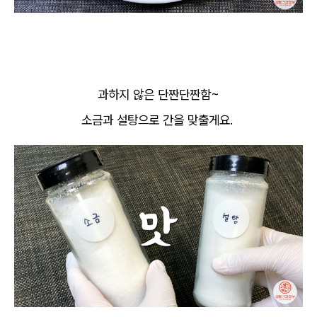
과하지 않은 단짠단짠함~
소금과 설탕으로 간을 맞출게요.