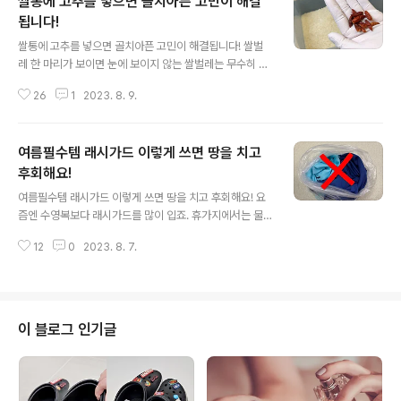
쌀통에 고추를 넣으면 골치아픈 고민이 해결
됩니다!
글 내용
쌀통에 고추를 넣으면 골치아픈 고민이 해결됩니다! 쌀벌
레 한 마리가 보이면 눈에 보이지 않는 쌀벌레는 무수히 많
다는 증거인데요. 쌀통에 이걸 넣으면 쌀벌레 고민이 해결
26
1
2023. 8. 9.
됩니다! 그 비법을 알려드릴게요. 덥고 습한 여름철에는 쌀
벌레가 더 극성이죠. 쌀벌레가 보이거나, 쌀벌레는 없는데
쌀이나 잡곡이 뭉쳐있다면 이제 곧 쌀벌레가 나타난다는
여름필수템 래시가드 이렇게 쓰면 땅을 치고
신호인데요. 아직 쌀이 많이 남았는데 알고도 그냥 방치할
수는 없겠죠. 그럴 때 소독용 에탄올을 써보세요! 종이컵 밑
후회해요!
글 내용
동을 잘라서 화장솜을 도톰하게 채워주시고요. 여기에 소
여름필수템 래시가드 이렇게 쓰면 땅을 치고 후회해요! 요
독용 에탄올을 부어서 충분히 적셔주세요. 이걸로 쌀에 영
즘엔 수영복보다 래시가드를 많이 입죠. 휴가지에서는 물
향을 주지 않으면서 간편하게 쌀벌레를 퇴치할 수 있답니
론이고 여름 내내 몇 번씩 꺼내서 입게 되는데요. 여름필수
다! 쌀통에 종이컵을 살짝 올리고 뚜껑을 닫은 상태로 두기
12
0
2023. 8. 7.
템 래시가드를 이렇게 쓰면 땅을 치고 후회할지도 몰라요!
만 하면 돼요. 소독용에탄올은 워낙 휘발성..
수영장, 바다, 계곡 가릴 것 없이 래시가드를 입고 물에 들
어갔다 나오면 가장 먼저 해야 할 일이 있어요. 세탁은 집에
가서 한다고 해도 일단 래시가드의 물기는 최대한 빼주세
요. 마른 수건으로 돌돌 말아서 비틀지 않고 톡톡 두드려 주
이 블로그 인기글
시고요. 완전히 말린 상태로 파우치에 담아야 바로 세탁하
지 않아도 냄새나 변형이 안 생겨요. 참고로 모래나 이물질
이 많이 묻었을 때는 가볍게 털어낸 다음 물로 헹구는 과정
먼저 해주셔야 해요~ 여기서 잠깐! 래시가드가 젖은 상태