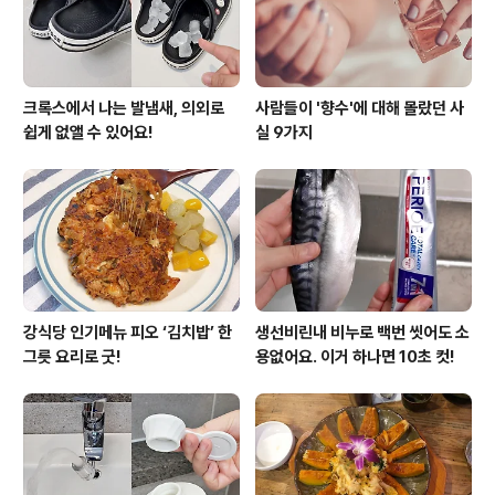
로 비닐봉지에 넣는 행동은 절..
크록스에서 나는 발냄새, 의외로
사람들이 '향수'에 대해 몰랐던 사
쉽게 없앨 수 있어요!
실 9가지
강식당 인기메뉴 피오 ‘김치밥’ 한
생선비린내 비누로 백번 씻어도 소
그릇 요리로 굿!
용없어요. 이거 하나면 10초 컷!