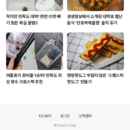
작지만 만족도 대박! 한번 쓰면 빼
생생정보에서 소개된 대학로 별난
기 힘든 욕실 꿀템2
음식 ‘단호박해물찜’ 솔직 후기
여름휴가 준비물 1순위! 만족도 최
명랑핫도그 부럽지 않은 ‘스팸스틱
상 방수 크로스백 추천
핫도그’ 만들기
의안내
티스토리
로그인
고객센터
© Daum Corp.