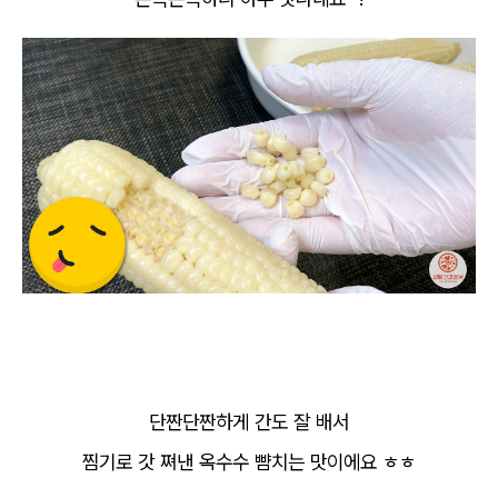
단짠단짠하게 간도 잘 배서
찜기로 갓 쪄낸 옥수수 뺨치는 맛이에요 ㅎㅎ