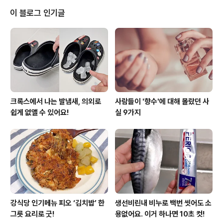
제대로 손질만 하면 대파의 모든 부분을 활용할 수 있고요.
이 블로그 인기글
덕분에 요리의 풍미를 한껏 살릴 수 있을거예요. 파뿌리
잘라내는거 국룰이라고요? 그렇지 않아요! 포크로 살살
긁어서 흙이나 이물질이 남지 않도록 꼼꼼하게만 씻으면
얼마든지 활용이 가능하답니다. 대파 줄기와 잎 사이는
이물질이 잘 빠지지..
크록스에서 나는 발냄새, 의외로
사람들이 '향수'에 대해 몰랐던 사
쉽게 없앨 수 있어요!
실 9가지
강식당 인기메뉴 피오 ‘김치밥’ 한
생선비린내 비누로 백번 씻어도 소
그릇 요리로 굿!
용없어요. 이거 하나면 10초 컷!