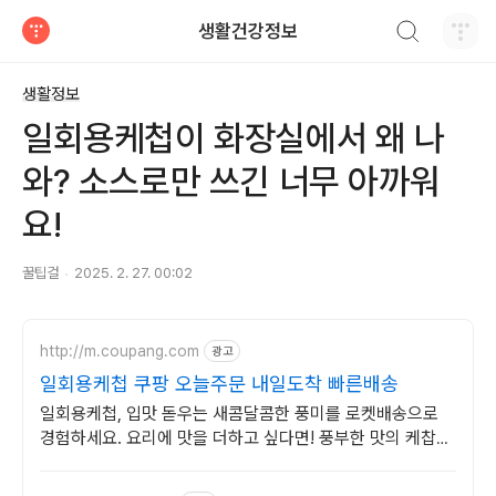
검색하기
생활건강정보
티스토리
생활정보
일회용케첩이 화장실에서 왜 나
와? 소스로만 쓰긴 너무 아까워
요!
꿀팁걸
2025. 2. 27. 00:02
http://m.coupang.com
광고
일회용케첩 쿠팡 오늘주문 내일도착 빠른배송
일회용케첩, 입맛 돋우는 새콤달콤한 풍미를 로켓배송으로
경험하세요. 요리에 맛을 더하고 싶다면! 풍부한 맛의 케찹을
쿠팡에서 만나보세요.