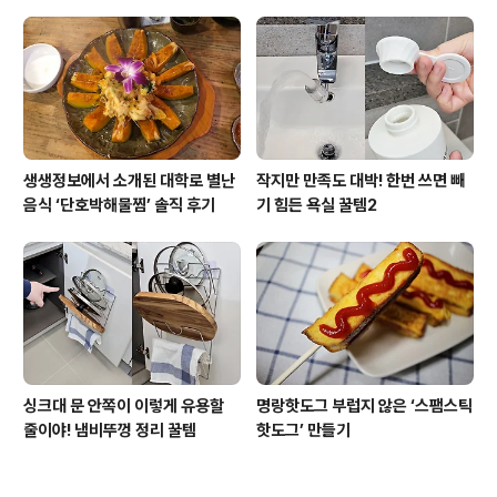
생생정보에서 소개된 대학로 별난
작지만 만족도 대박! 한번 쓰면 빼
음식 ‘단호박해물찜’ 솔직 후기
기 힘든 욕실 꿀템2
싱크대 문 안쪽이 이렇게 유용할
명랑핫도그 부럽지 않은 ‘스팸스틱
줄이야! 냄비뚜껑 정리 꿀템
핫도그’ 만들기