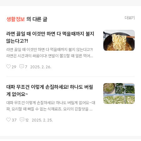
더보기
생활정보
의 다른 글
라면 끓일 때 이것만 하면 다 먹을때까지 불지
않는다고?!
글 내용
라면 끓일 때 이것만 하면 다 먹을때까지 불지 않는다고?!
라면은 시간과의 싸움이다! 면발이 쫄깃할 때 얼른 먹어
야 하는건 알지만 가끔 천천히 먹고 싶을 때도 있고요.
29
7
2025. 2. 26.
또, 라면 조리 시간을 잘못 맞춰서 먹기도 전에 팅팅 불
은 경험도 한번쯤 있으시죠? 라면을 끝까지 탱글하고 쫄깃
하게 드시려면 이 방법을 써보세요. 라면을 불지 않게 끓이
대파 무조건 이렇게 손질하세요! 하나도 버릴
는 비법, 조리 시간 계산할 필요 없는 라면 조리법, 이 비
법 하나로 해결할 수 있어요. 냄비를 준비해 주시고요. 라
게 없어요~
글 내용
면봉지에 쓰여 있는 정량대로 물을 부어주세요. 물이 끓
대파 무조건 이렇게 손질하세요! 하나도 버릴게 없어요~대
으면 건더기스프와 분말스프를 넣고요. 면도 넣어서 보글
파, 요리할 때 빠질 수 없는 식재료죠. 요리의 감칠맛을 살
보글 끓여주세요. 모든 재료를 넣고 국물이 끓기 시작하
려주는 마법같은 재료인데요. 대파를 손질하다 보면 뿌리
면 젓가락으로 면을 살살 풀어주세요. 뭉쳐 있던 면이 풀
37
12
2025. 2. 25.
는 잘라 버리고 겉잎은 시들어서 그냥 버리는 경우가 많아
어지면 조리 끝...
요. 또, 줄기도 어떻게 손질해야 할지 고민이시라면 무조
건 이 방법을 써보세요. 대파, 고민 없이 다 쓸 수 있게 해드
릴게요! 대파는 뿌리부터 겉잎까지 버릴게 하나도 없어요.