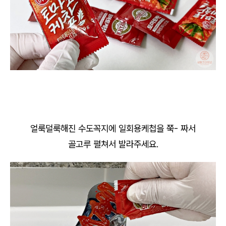
얼룩덜룩해진 수도꼭지에 일회용케첩을 쭉- 짜서
골고루 펼쳐서 발라주세요.