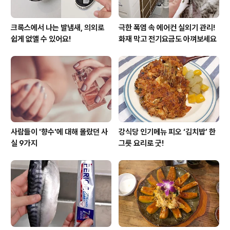
크록스에서 나는 발냄새, 의외로
극한 폭염 속 에어컨 실외기 관리!
쉽게 없앨 수 있어요!
화재 막고 전기요금도 아껴보세요
사람들이 '향수'에 대해 몰랐던 사
강식당 인기메뉴 피오 ‘김치밥’ 한
실 9가지
그릇 요리로 굿!