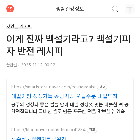
검색하기
생활건강정보
티스토리
맛있는 레시피
이게 진짜 백설기라고? 백설기피
자 반전 레시피
꿀팁걸
2025. 11. 12. 00:02
https://smartstore.naver.com/cc-ricecake
광고
매일아침 정성가득 공담떡방 오늘주문 내일도착
공주의 정성과 좋은 쌀을 담아 매일 정성껏 빚는 따뜻한 떡 공
담떡집입니다 국내산 쌀로 만든 포근한 떡을 맛보실수 있습
니다.
https://blog.naver.com/ideacool1234
광고
광주남구떡케이크백설기