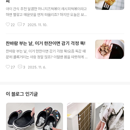
피
글 내용
아이 간식 추천 달콤한 허니치즈떡볶이 레시피떡볶이라고
하면 빨갛고 매운맛을 먼저 떠올리죠? 하지만 오늘은 보기
만 해도 입안이 사르르 녹을 것 같은 달콤하고 쫄깃한 반전
22
7
2025. 11. 10.
떡볶이 어떠세요? 매운맛 대신 달콤함 한 스푼, 허니치즈떡
볶이 드셔보세요^^ 한입 베어 물면 꿀의 달콤함과 치즈의
고소한 풍미가 퍼지는 허니치즈떡볶이! 맵지 않아서 아이
찬바람 부는 날, 이거 한잔이면 감기 걱정 뚝!
들도 부담없이 즐길 수 있어요. 재료는 가래떡, 꿀, 참기름,
글 내용
파마산치즈가루 준비했어요. 말랑한 가래떡을 한입 크기로
찬바람 부는 날, 이거 한잔이면 감기 걱정 뚝!요즘 독감 때
썰어주세요. 너무 작게 자르면 금방 타니까 4~5cm정도가
문에 콜록거리는 사람 정말 많죠? 이럴땐 몸을 따뜻하게 덥
딱 좋아요. 달궈진 팬에 식용유를 살짝 두르고 가래떡을 돌
혀주는 뱅쇼 만한게 없어요. 집에서도 어렵지 않게 만들 수
려가며 노릇하게 구워주세요. 겉은 살짝 바삭, 속은 쫀득하
27
3
2025. 11. 6.
있으니까 오늘은 감기 예방용으로 딱 좋은 따뜻한 뱅쇼를
게 익으면 성공이에요. 가래떡이 익기 시작하면 참기름 ..
만들어 볼게요. 레드와인에 과일과 향신료를 넣어 데우면
끝. 겨울철 음료, 뱅쇼 레시피입니다^^ 레드와인 1병, 사과,
배, 귤, 레몬, 계피스틱, 꿀이나 설탕 약간 준비해주세요. 와
인은 가성비 좋은 저렴한걸로 쓰시고요. 과일은 냉장고에
이 블로그 인기글
있는거 아무거나 OK. 자몽, 오렌지, 유자도 잘 어울려요.
과일 손질부터~ 껍질째 넣을거니까 깨끗이 씻어서 큼직하
게 썰어요. 씨는 쓴맛이 나니까 꼭 빼주세요. 냄비에 와인
한병을 통째로 봇고, 손질한 과일이랑..