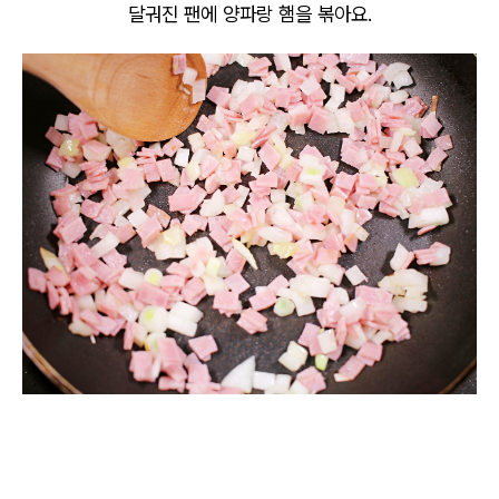
달궈진 팬에 양파랑 햄을 볶아요.