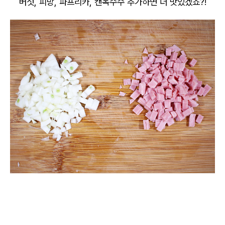
버섯, 피망, 파프리카, 캔옥수수 추가하면 더 맛있겠죠?!