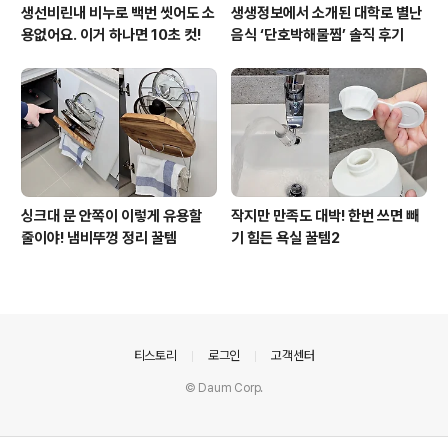
생선비린내 비누로 백번 씻어도 소
생생정보에서 소개된 대학로 별난
용없어요. 이거 하나면 10초 컷!
음식 ‘단호박해물찜’ 솔직 후기
싱크대 문 안쪽이 이렇게 유용할
작지만 만족도 대박! 한번 쓰면 빼
줄이야! 냄비뚜껑 정리 꿀템
기 힘든 욕실 꿀템2
의안내
티스토리
로그인
고객센터
© Daum Corp.