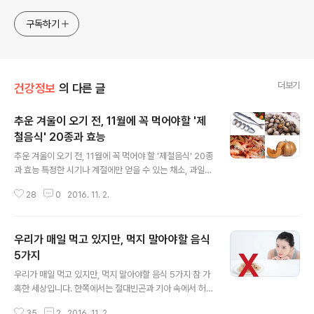
구독하기
더보기
건강정보
의 다른 글
추운 겨울이 오기 전, 11월에 꼭 먹어야할 '제
철음식' 20종과 효능
글 내용
추운 겨울이 오기 전, 11월에 꼭 먹어야 할 '제철음식' 20종
과 효능 특정한 시기나 계절에만 얻을 수 있는 채소, 과일,
해산물 등으로 만든 음식을 제철 음식이라고 합니다. 열매
28
0
2016. 11. 2.
가 맺히는 시기이거나 한창 살이 올라서 맛이 좋은 시기가
제철이라고 볼 수 있는데요. 봄, 여름, 가을, 겨울 사계절이
있는 우리나라에서 건강하게 살기 위해서는 이 사계절의
우리가 매일 먹고 있지만, 먹지 말아야할 음식
변화에 잘 대응하며 지내야 한답니다. 계절의 변화에 건강
하게 대응하기 위해서는 무엇보다도 영양가득한 음식을 잘
5가지
글 내용
섭취하는것이 중요한데요. 제철에 먹는 제철음식은 어떤
우리가 매일 먹고 있지만, 먹지 말아야할 음식 5가지 참 가
보약보다도 몸에 좋다고 합니다. 영양이 꾹꾹 눌러 담긴 제
혹한 세상입니다. 한쪽에서는 절대빈곤과 기아 속에서 허
철음식을 섭취하면 면역력 증진과 함께 몸에 꼭 필요한 영
덕이고 있지만, 또 한쪽에서는 날로 부푸는 몸무게를 덜어
양소를 얻을 수 있기 때문이지요. 추운 겨울을 건강하게 보
35
2
2016. 11. 2.