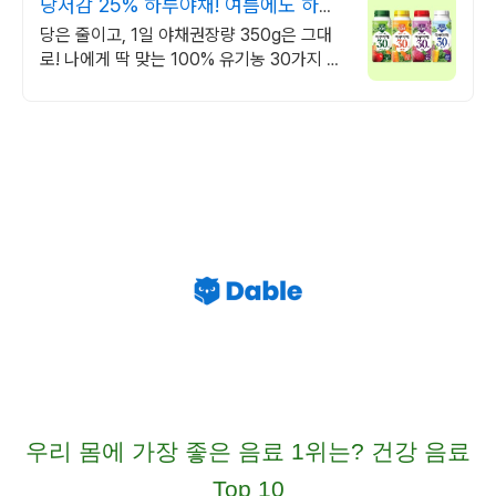
당저감 25% 하루야채! 여름에도 하루
야채로 관리해요
당은 줄이고, 1일 야채권장량 350g은 그대
로! 나에게 딱 맞는 100% 유기농 30가지 야
채가 한 병에!
우리 몸에 가장 좋은 음료 1위는? 건강 음료
Top 10