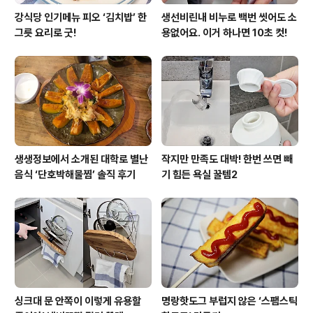
강식당 인기메뉴 피오 ‘김치밥’ 한
생선비린내 비누로 백번 씻어도 소
그릇 요리로 굿!
용없어요. 이거 하나면 10초 컷!
생생정보에서 소개된 대학로 별난
작지만 만족도 대박! 한번 쓰면 빼
음식 ‘단호박해물찜’ 솔직 후기
기 힘든 욕실 꿀템2
싱크대 문 안쪽이 이렇게 유용할
명랑핫도그 부럽지 않은 ‘스팸스틱