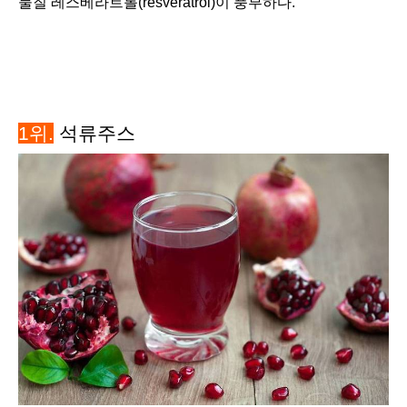
물질 레스베라트롤(resveratrol)이 풍부하다.
1위.
석류주스