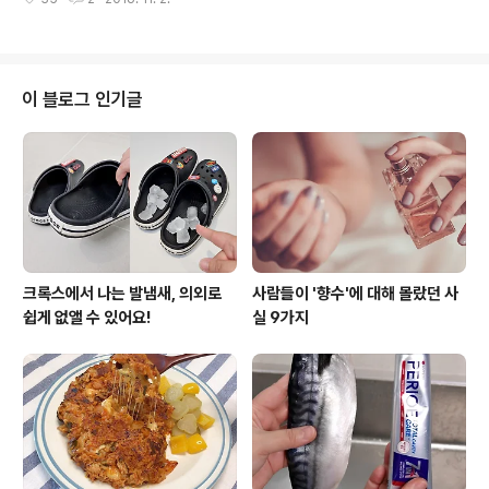
내기 위해 운동, 식이요법 등 다이어트 때문에 근심 걱정입
내기 위해 11월이 가기..
니다. 이렇듯 세상의 양극화와 모순은 삶 복판에 자리잡고
있는데요. 하지만 늘 세상에 대한 근심에만 빠져있을 수는
없는 법! 개인의 건강을 위해 스스로 할 것은 해야 한답니
다.호주 뉴스닷컴은 개개인들이 건강을 위해서 결코 먹지
이 블로그 인기글
않아야할 것 5가지를 추려서 소개했는데요. 늘 손 뻗으면
닿을 곳에 있는, 그래서 무심결에 늘 먹고 있는 것들입니다.
아래에서 확인해보세요. 1. 음료수 놀랄 것도 없다. 흔히 먹
는 600ml 병에 담긴 음료수에는 13숟가락의 설탕이 푸짐
하게 들어있다. 또한 ..
크록스에서 나는 발냄새, 의외로
사람들이 '향수'에 대해 몰랐던 사
쉽게 없앨 수 있어요!
실 9가지