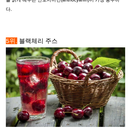
다.
5위.
블랙체리 주스