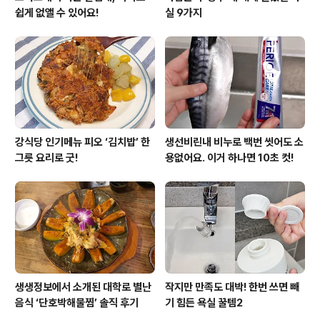
쉽게 없앨 수 있어요!
실 9가지
강식당 인기메뉴 피오 ‘김치밥’ 한
생선비린내 비누로 백번 씻어도 소
그릇 요리로 굿!
용없어요. 이거 하나면 10초 컷!
생생정보에서 소개된 대학로 별난
작지만 만족도 대박! 한번 쓰면 빼
음식 ‘단호박해물찜’ 솔직 후기
기 힘든 욕실 꿀템2