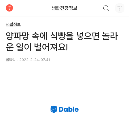
검색하기
생활건강정보
티스토리
생활정보
양파망 속에 식빵을 넣으면 놀라
운 일이 벌어져요!
꿀팁걸
2022. 2. 24. 07:41