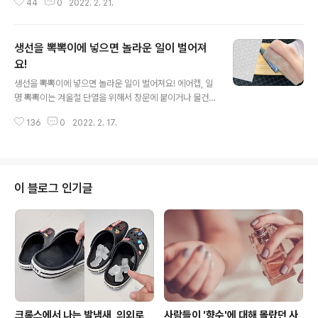
44
0
2022. 2. 21.
을 뿌려야 하는데요. 새로 산 스텐냄비에 기름을 뿌리면 어
떤 일이 벌어지는지 지금부터 보여드릴게요! 스테인리스
제품을 제대로 세척하고 싶다면 세제와 수세미로 닦기 전
생선을 뽁뽁이에 넣으면 놀라운 일이 벌어져
에 기름을 뿌려주세요. 그 이유는 바로 연마제 때문이에요.
스테인리스 제품의 광택을 내기 위해 제조 과정에서 연마
요!
글 내용
제를 사용하는데요. 일반 세제로는 지워지지 않아서 기름
생선을 뽁뽁이에 넣으면 놀라운 일이 벌어져요! 에어캡, 일
을 활용해 제거하는 과정이 필요해요. 스테인리스 냄비에
명 뽁뽁이는 겨울철 단열을 위해서 창문에 붙이거나 물건
기름을 묻혀주세요. 저는 공병에 담아서 뿌렸는데요. 키친
을 포장할 때 파손을 예방하는 용도로 많이 사용하는데요.
타월에 묻혀서 골고루 바르는 방법도 있어요. 이제 키친타
136
0
2022. 2. 17.
싱싱한 생선을 뽁뽁이에 넣으면 놀라운 일이 벌어진다고
월로 닦아주는 일만 남았네요. 별다른 기술도 필..
해요. 지금부터 그 비밀을 알려드릴게요! 뽁뽁이랑 생선, 생
선과 뽁뽁이는 1도 연관성이 없을 것 같지만 절대 그렇지
않아요~ 뽁뽁이를 잘 활용하면 생선을 싱싱하게 보관할 수
있답니다^^ 우선 생선을 깨끗하게 세척한 뒤 물기가 남지
이 블로그 인기글
않게 키친타월로 물기를 흡수시켜 주세요. 그리고 한가지
더 팁을 드리자면 생선의 앞뒤로 식초를 발라서 보관해 보
세요. 살균효과와 비린내 제거는 물론 생선살의 탄력을 유
지하는데도 도움이 돼요. 이제 조리용랩을 최대한 밀착시
켜서 생선을 포장해 주시고요. 뽁뽁이 속..
크록스에서 나는 발냄새, 의외로
사람들이 '향수'에 대해 몰랐던 사