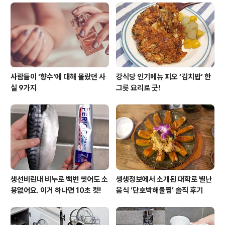
사람들이 '향수'에 대해 몰랐던 사
강식당 인기메뉴 피오 ‘김치밥’ 한
실 9가지
그릇 요리로 굿!
생선비린내 비누로 백번 씻어도 소
생생정보에서 소개된 대학로 별난
용없어요. 이거 하나면 10초 컷!
음식 ‘단호박해물찜’ 솔직 후기