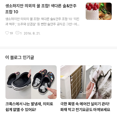
수 있는 방법 10가지입니다. 1. 튀김용 재료는 최대한 큼직
생소하지만 의외의 꿀 조합! 색다른 술&안주
하게 썬다 튀김이 부담스러운 가장 큰 원인은 기름과 밀가
루 반죽이다. 재료에 밀가루 반죽과 기름이 닿는 면적을 최
조합 10
글 내용
대한 적게 만들어 기름의 흡수를 최소한으로 줄인다. 감자,
생소하지만 의외의 꿀 조합! 색다른 술&안주 조합 10 '치킨
고구마, 가지 등은 둥글게 써는 것보다는 사선으로 널찍하
과 맥주', '소주와 삼겹살' 등 뻔한 술안주 공식은 그만~어
게 썰면 좋다. 그러나 너무 큼직하게 썰면 속까지 잘 익지
차피 먹는 술, 조금 더 색다르게 먹고 싶지 않으신가요?처
않으므로 주의한다. 2. 잘 익지 않는 재료는 애벌로 익힌다
19
1
2016. 8. 21.
음에는 생소할지 모르지만 '의외의 꿀 조합'에 점점 빠지게
육류와 해산물, 감자, 고..
될 수도 있습니다. 함께 먹으면 놀라운 시너지를 내는 술과
안주 조합 10가지를 소개합니다~ 1. 생크림 케이크 + 소주
한국 술인 소주와 생크림 케이크는 언뜻 듣기에는 생소한
조합이다.하지만 소주를 한 잔 들이켜고 달콤한 생크림 케
이 블로그 인기글
이크를 한입 먹으면 마무리가 깔끔하다.소주에 삼겹살만
먹지 말고 오늘은 소주와 생크림 케이크 조합에 도전해보
자. 2. 다코야키 + 맥주일본 음식인 다코야키는 맥주에 자
주 곁들여 먹는 안주는 아니다.하지만 짭짤한 다코야키와
시원한 맥주는 은근 잘..
크록스에서 나는 발냄새, 의외로
극한 폭염 속 에어컨 실외기 관리!
쉽게 없앨 수 있어요!
화재 막고 전기요금도 아껴보세요