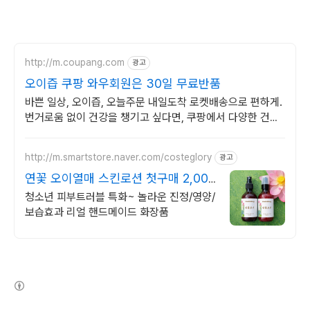
http://m.coupang.com
광고
오이즙 쿠팡 와우회원은 30일 무료반품
바쁜 일상, 오이즙, 오늘주문 내일도착 로켓배송으로 편하게.
번거로움 없이 건강을 챙기고 싶다면, 쿠팡에서 다양한 건강
즙을 만나보세요.
http://m.smartstore.naver.com/costeglory
광고
연꽃 오이열매 스킨로션 첫구매 2,000
원 할인
청소년 피부트러블 특화~ 놀라운 진정/영양/
보습효과 리얼 핸드메이드 화장품
(새창열림)