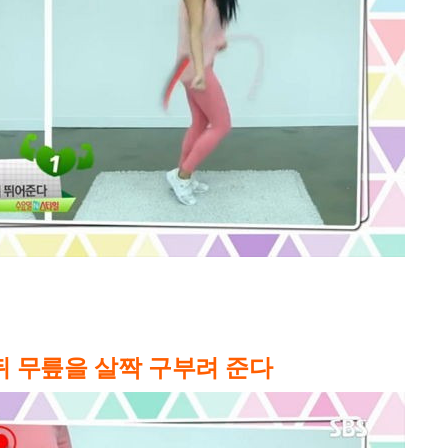
뒤 무릎을 살짝 구부려 준다