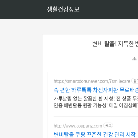
생활건강정보
변비 탈출! 지독한 
https://smartstore.naver.com/7smilecare
광
속 편한 하루톡톡 차전자피환 무료배
가루날림 없는 깔끔한 환 제형! 전 상품 
인증 배변활동 원활 기능성! 매일 아침상쾌
http://www.coupang.com
광고
변비탈출 쿠팡 꾸준한 건강 관리 시작