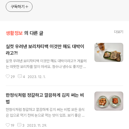
구독하기
더보기
생활정보
의 다른 글
실컷 우려낸 보리차티백 이것만 해도 대박이
라고?!
글 내용
실컷 우려낸 보리차티백 이것만 해도 대박이라고?! 겨울에
는 따뜻한 보리차를 많이 마셔요. 정수나 냉수도 좋지만 구
수하고 따뜻한 보리차가 그렇게 땡기더라고요^^ 보리차 한
29
4
2023. 12. 1.
잔 마시고 나면 실컷 우려낸 보리차티백이 남는데요. 보리
차티백 하나로 모두를 감탄 시킬 초간단 꿀팁을 소개해 드
릴게요. 님아~ 그 보리차티백을 버리지 마셔요! 당장 버려
한정식처럼 정갈하고 깔끔하게 김치 써는 비
도 아깝지 않을 정도로 실컷 우려낸 보리차티백을 다시 돌
아보게 만드는 비법이 있어요. 보리차티백을 말려주세요.
법
글 내용
햇볕에서 바싹 말리면 되는데요. 요즘같이 해가 쨍하게 나
한정식처럼 정갈하고 깔끔하게 김치 써는 비법 모든 음식
지 않을 땐 전자레인지로 1분정도 돌려서 수분만 날려도 금
은 입으로 먹기 전에 눈으로 먹는 맛이 있죠. 보기 좋은 김
세 마를거예요~ 참고로 건조 목적으로 돌리긴 하지만 보리
치가 먹기도 좋다! 평범한 배추김치를 특별하게 만들어주
차티백이 탈취효과를 발휘해서 전자레인지로 돌리기만 해
19
3
2023. 11. 29.
는 김치 써는 꿀팁을 알려드릴게요! 똑같은 김치도 써는 방