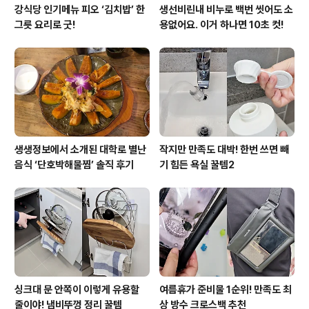
강식당 인기메뉴 피오 ‘김치밥’ 한
생선비린내 비누로 백번 씻어도 소
그릇 요리로 굿!
용없어요. 이거 하나면 10초 컷!
생생정보에서 소개된 대학로 별난
작지만 만족도 대박! 한번 쓰면 빼
음식 ‘단호박해물찜’ 솔직 후기
기 힘든 욕실 꿀템2
싱크대 문 안쪽이 이렇게 유용할
여름휴가 준비물 1순위! 만족도 최
줄이야! 냄비뚜껑 정리 꿀템
상 방수 크로스백 추천