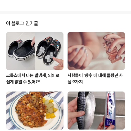
도 일단 꿀템이 돼요^^ 마싹 마른 보리차티백..
법에 따라 더 먹음직스러워 보이기도 해요. 한정식집 김치
가 더 맛있어 보이는 이유도 깔끔하고 정갈하게 세팅된 비
주얼 때문인데요. 포기 김치 하나로 고급진 한정식집 분위
기 좀 내볼까요~ ^^ 김치 꽁다리를 잘라내 주시고요. 넓적
이 블로그 인기글
한 배춧잎 하나를 골라서 도마 위에 펼쳐 놓고 돌돌 말아주
세요~ 풀리지 않게 야무지게 말아 놓은 상태에서 한입 크
기로 썰어주시면 돼요. 저는 3등분했어요. 김치를 돌돌 말
아서 자르면 예쁜 김치롤이 되는데요. 말린 모양이 보이도
록 접시에 담으면 깔끔 그 잡채! 김치..
크록스에서 나는 발냄새, 의외로
사람들이 '향수'에 대해 몰랐던 사
쉽게 없앨 수 있어요!
실 9가지