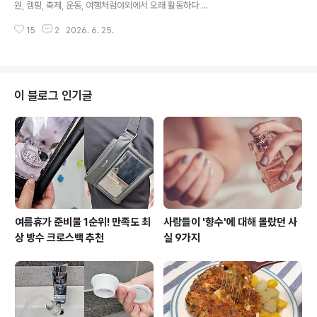
원, 캠핑, 축제, 운동, 여행처럼야외에서 오래 활동하다 보
어둘 수 있어 활용 범위가 넓은 장점이 있어요. 냄비뚜껑에
면 몸에 열이 금방 오르고 얼굴까지 화끈해질 때가 많죠. 그
도마, 행주까지 다 걸어도 안 떨어지는 괴물 고정력 거치..
15
2
2026. 6. 25.
럴때 하나 챙겨두면 생각보다 정말 유용한 아이템이 있어
서 소개해드리려고 해요. 열내림시트 써보셨어요? 많은 분
들이 열내림시트는 아이가 열날 때만 사용한다고 생각하시
지만 직접 사용해보니 어른들도 활용도가 정말 높더라고
요. 더운 날씨에 오래 걷거나 운동 후 열감이 심할 때 이마
이 블로그 인기글
나 목덜미, 팔뚝 등에 붙여주면 시원한 냉각감이 바로 느껴
져 한결 쾌적해져요. 특히 외부에서 에어컨을 바로 사용할
수 없는 환경에서는 작은 차이가 큰 만족감을 주더라고요.
가방에 몇 장 넣어 다니다가 필요할 때 바로 사용할 수 있어
여름철 휴대용 ..
여름휴가 준비물 1순위! 만족도 최
사람들이 '향수'에 대해 몰랐던 사
상 방수 크로스백 추천
실 9가지