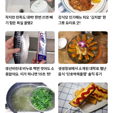
작지만 만족도 대박! 한번 쓰면 빼
강식당 인기메뉴 피오 ‘김치밥’ 한
기 힘든 욕실 꿀템2
그릇 요리로 굿!
생선비린내 비누로 백번 씻어도 소
생생정보에서 소개된 대학로 별난
용없어요. 이거 하나면 10초 컷!
음식 ‘단호박해물찜’ 솔직 후기