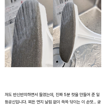
저도 반신반의하면서 들였는데, 진짜 5분 컷을 만들어 준 일
등공신입니다. 찌든 먼지 날림 없이 쓱쓱 닦이는 이 손맛... 궁