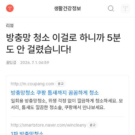
검색하기
생활건강정보
티스토리
리뷰
방충망 청소 이걸로 하니까 5분
도 안 걸렸습니다!
꿀팁걸
2026. 7. 1. 06:59
http://m.coupang.com
광고
방충망청소 쿠팡 틈새까지 꼼꼼하게 청소
일회용 방충망청소, 위생 걱정 없이 깔끔하게 청소하세요. 모
서리, 틈새도 깔끔한 청소솔, 쿠팡에서 만나보세요.
http://smartstore.naver.com/wincleany
광고
1차 방충망청소