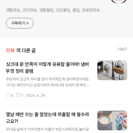
생활정보, 건강정보, 생활꿀팁, 건강꿀팁, 꿀팁, 유용한정보
구독하기
더보기
리뷰
의 다른 글
싱크대 문 안쪽이 이렇게 유용할 줄이야! 냄비
뚜껑 정리 꿀템
글 내용
주방에서 은근히 자리를 많이 차지하는게 냄비뚜껑이에요.
크기도 제각각이고 손잡이까지 튀어나와 있어서 포개어 보
관하기도 어렵고 꺼낼 때마다 서로 걸려 불편한 경우가 많
6
1
2026. 6. 29.
죠. 그럴때 필요한게 바로 냄비뚜껑 거치대인 것 같아요. 이
제품은 타공 없이 설치할 수 있다는 점이 좋았어요. 벽이나
싱크대를 뚫지 않아도 되니 부담이 없고 설치도 어렵지 않
열날 때만 쓰는 줄 알았는데 외출할 때 필수라
아 누구나 쉽게 사용할 수 있어요. 접착식으로 설치해도 고
정력이 좋아 주방용품 수납은 문제없어요. 또 하나 좋았던
고요?!
글 내용
점은 냄비뚜껑만 보관하는 용도가 아니라는 거예요. 도마
무더운 날씨가 이어지면서 외출이 부담스러워지죠.놀이공
는 물론 트레이, 행주 등 자주 사용하는 주방용품도 함께 걸