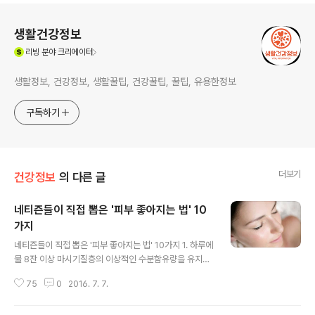
로그 정보
생활건강정보
(새창열림)
리빙
분야 크리에이터
생활정보, 건강정보, 생활꿀팁, 건강꿀팁, 꿀팁, 유용한정보
구독하기
더보기
건강정보
의 다른 글
네티즌들이 직접 뽑은 '피부 좋아지는 법' 10
가지
글 내용
네티즌들이 직접 뽑은 '피부 좋아지는 법' 10가지 1. 하루에
물 8잔 이상 마시기질층의 이상적인 수분함유량을 유지하
기 위해서는 하루 물 8잔을 마시는 습관을 습관화합시다.
75
0
2016. 7. 7.
물은 체내의 수분 보충뿐 아니라 몸 속의 노폐물을 걸러주
는 역할을 합니다. 2. 충분한 수면밤 10시 에서 새벽 4시