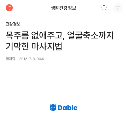
검색하기
생활건강정보
티스토리
건강정보
목주름 없애주고, 얼굴축소까지
기막힌 마사지법
꿀팁걸
2016. 7. 8. 00:01