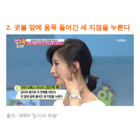
2. 귓볼 앞에 움푹 들어간 세 지점을 누른다
출처 :
MBN '엄지의 제왕'