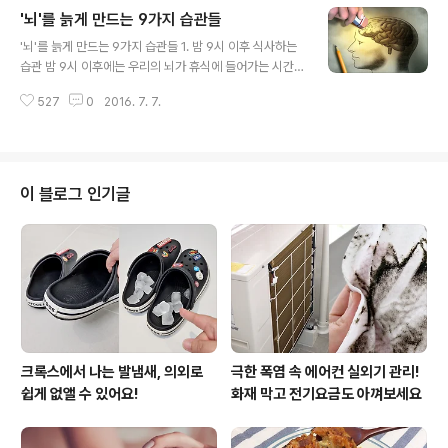
사이의 피부는 세포의 신진대사가 높아지며 낮보다 약 10
'뇌'를 늙게 만드는 9가지 습관들
배 정도 활동적입니다. 각질화된 세포들이 피부에서 떨어
글 내용
져 나가기 위해 더욱 빨리 피부 표면으로 이동하며 세포는
'뇌'를 늙게 만드는 9가지 습관들 1. 밤 9시 이후 식사하는
재생과 DNA 회복 과정을 가속화시키며 밤동안에는 빛이
습관 밤 9시 이후에는 우리의 뇌가 휴식에 들어가는 시간
없기 때문에 자연적인 독소 방지제인 멜라토닌을 방출하므
으로, 이때 식사를 하는 것은 뇌를 피로하게 만든다. 2. 험
로 밤은 피부를 위해서는 최적의 조건입니다. 그러므로 잠
527
0
2016. 7. 7.
담욕설이나 막말 등의 부정적인 말을 가장 먼저 듣는 것은
을 충분히 자면 다음날 아침, 맑고 투명한 피부의 주인공이
바로 자신의 귀. 때문에 부정적인 단어는 뇌를 둔화시킨다.
될 수 있습니다. 3. 신선한 ..
3. 항상 같은 일상 패턴회사와 집만 왕복하는 등 매일 정해
진 생활만 하는 사람들은 매너리즘에 빠지기 쉬고, 이 매너
리즘이 뇌의 기능을 둔화시킨다. 때문에 가끔은 통근 경로
이 블로그 인기글
를 바꾸는 등 일상생활에 작은 변화를 주자. 4. 비만비만은
바로 만병의 근원이자 뇌세포 손상의 원인이 된다. 따라서
식생활에 신경쓰고 운동을 꾸준히 하자. 5. 운동부족과 수
면부족하루 종일 몸을 움직이지 않는 데다 밤잠이 모자란
사람들은 운동..
크록스에서 나는 발냄새, 의외로
극한 폭염 속 에어컨 실외기 관리!
쉽게 없앨 수 있어요!
화재 막고 전기요금도 아껴보세요