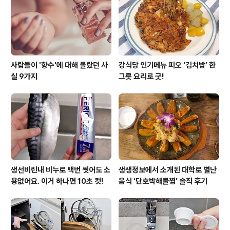
사람들이 '향수'에 대해 몰랐던 사
강식당 인기메뉴 피오 ‘김치밥’ 한
실 9가지
그릇 요리로 굿!
생선비린내 비누로 백번 씻어도 소
생생정보에서 소개된 대학로 별난
용없어요. 이거 하나면 10초 컷!
음식 ‘단호박해물찜’ 솔직 후기