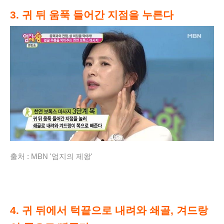
3. 귀 뒤 움푹 들어간 지점을 누른다
출처 :
MBN '엄지의 제왕'
4. 귀 뒤에서 턱끝으로 내려와 쇄골, 겨드랑