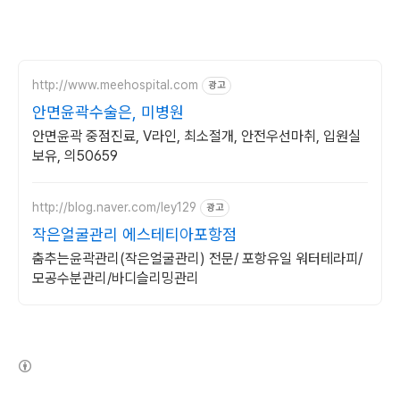
http://www.meehospital.com
광고
안면윤곽수술은, 미병원
안면윤곽 중점진료, V라인, 최소절개, 안전우선마취, 입원실
보유, 의50659
http://blog.naver.com/ley129
광고
작은얼굴관리 에스테티아포항점
춤추는윤곽관리(작은얼굴관리) 전문/ 포항유일 워터테라피/
모공수분관리/바디슬리밍관리
(새창열림)