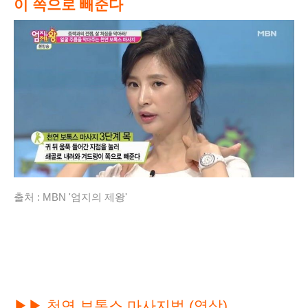
이 쪽으로 빼준다
출처 :
MBN '엄지의 제왕'
▶▶
천연 보톡스 마사지법 (영상)