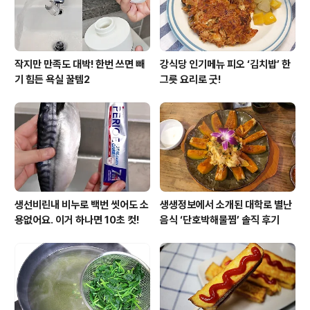
작지만 만족도 대박! 한번 쓰면 빼
강식당 인기메뉴 피오 ‘김치밥’ 한
기 힘든 욕실 꿀템2
그릇 요리로 굿!
생선비린내 비누로 백번 씻어도 소
생생정보에서 소개된 대학로 별난
용없어요. 이거 하나면 10초 컷!
음식 ‘단호박해물찜’ 솔직 후기