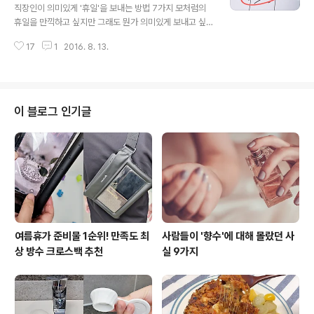
을 넣어두면 감자의 싹이 나는 것을 방지 할 수 있다. 3. 먹
직장인이 의미있게 '휴일'을 보내는 방법 7가지 모처럼의
다 남은 과자의 눅눅함 제거 - 각설탕 먹다 남은 과자를 보
휴일을 만끽하고 싶지만 그래도 뭔가 의미있게 보내고 싶
관할 때 보관하는 병이나 진공팩에 각설탕 한 개를 같이 넣
다고 생각하는 이들도 많을텐데요. 그런 이들에게 미디어
어주면 각설탕이 습기를 흡수해 과자 눅눅해지는 것을 방
17
1
2016. 8. 13.
매체 타비 라보가 공개한 사회인이 의미 있게 휴일을 보내
지 할 수 ..
는 방법 7가지를 소개합니다. 1. 운동을 즐겨라 직업에 따
라 다르지만 대부분 사무직은 만성적으로 운동 부족인 사
람이 많다. 아직 신입인 사람은 실감할 수 없을지도 모르지
만 직장인이 되면 대다수가 급격히 살찐다. 5년 차에 몸무
이 블로그 인기글
게가 10kg이 늘어나는 것은 드문 일이 아니다. 그렇게 되
지 않기 위해 지금부터 운동을 습관화해두면 5년 뒤 혹은 1
0년 뒤에도 주위 사람과 비교할 때 체형에서 압도적인 차
이가 날 것이다. 조깅이나 축구 등 돈이 안 드는 운동도 좋
고 자전거나 승마 등 돈이 드는..
여름휴가 준비물 1순위! 만족도 최
사람들이 '향수'에 대해 몰랐던 사
상 방수 크로스백 추천
실 9가지