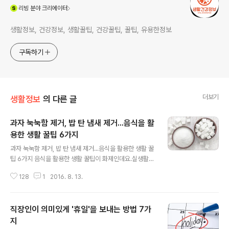
(새창열림)
리빙
분야 크리에이터
생활정보, 건강정보, 생활꿀팁, 건강꿀팁, 꿀팁, 유용한정보
구독하기
더보기
생활정보
의 다른 글
과자 눅눅함 제거, 밥 탄 냄새 제거...음식을 활
용한 생활 꿀팁 6가지
글 내용
과자 눅눅함 제거, 밥 탄 냄새 제거...음식을 활용한 생활 꿀
팁 6가지 음식을 활용한 생활 꿀팁이 화제인데요.실생활에
서 간단하게 구할 수 있는 음식으로 여러 생활 문제를 해결
128
1
2016. 8. 13.
하는 꿀팁을 소개합니다. 1. 마른 오징어를 구울때 - 소금마
른 오징어는 조금만 센불에서 구워도 금방 딱딱해진다. 마
른 오징어를 구울 때는 물에 살짝 씻어낸 후, 소금을 살짝
직장인이 의미있게 '휴일'을 보내는 방법 7가
발라 구우면 노폐물 제거에도 좋고 부드러우면서 맛도 좋
다. 2. 감자 싹 안나게 하려면 - 사과 감자 박스에 사과 한알
지
글 내용