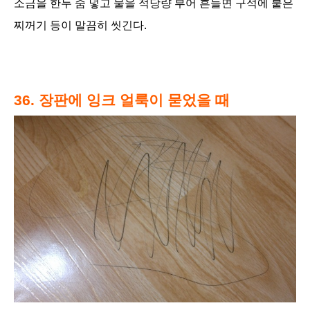
소금을 한두 줌 넣고 물을 적당량 부어 흔들면 구석에 붙은
찌꺼기 등이 말끔히 씻긴다.
36. 장판에 잉크 얼룩이 묻었을 때