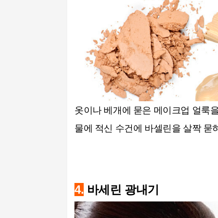
옷이나 베개에 묻은 메이크업 얼룩을
물에 적신 수건에 바셀린을 살짝 묻
4.
바세린 광내기