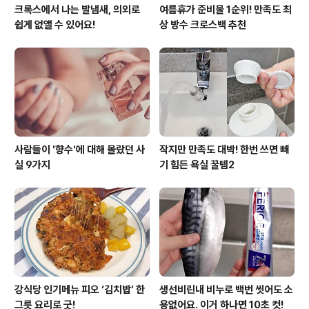
크록스에서 나는 발냄새, 의외로
여름휴가 준비물 1순위! 만족도 최
쉽게 없앨 수 있어요!
상 방수 크로스백 추천
사람들이 '향수'에 대해 몰랐던 사
작지만 만족도 대박! 한번 쓰면 빼
실 9가지
기 힘든 욕실 꿀템2
강식당 인기메뉴 피오 ‘김치밥’ 한
생선비린내 비누로 백번 씻어도 소
그릇 요리로 굿!
용없어요. 이거 하나면 10초 컷!