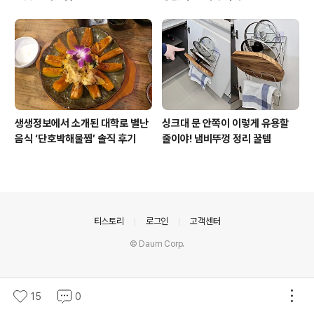
생생정보에서 소개된 대학로 별난
싱크대 문 안쪽이 이렇게 유용할
음식 ‘단호박해물찜’ 솔직 후기
줄이야! 냄비뚜껑 정리 꿀템
의안내
티스토리
로그인
고객센터
© Daum Corp.
15
0