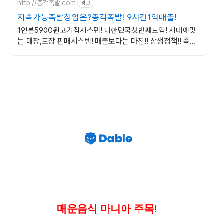
http://총각족발.com
광고
지속가능족발창업은?총각족발! 9시간1억매출!
1인분5900원고기집시스템! 대한민국첫번째도입! 시대에맞
는 매장,포장 판매시스템! 매출보다는 마진!! 상생정책!! 족발
원재료 0원마진납품!!
매운음식 마니아 주목!