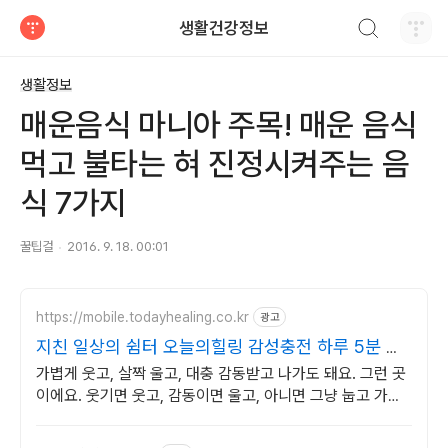
검색하기
생활건강정보
티스토리
생활정보
매운음식 마니아 주목! 매운 음식
먹고 불타는 혀 진정시켜주는 음
식 7가지
꿀팁걸
2016. 9. 18. 00:01
https://mobile.todayhealing.co.kr
광고
지친 일상의 쉼터 오늘의힐링 감성충전 하루 5분 힐
링타임
가볍게 웃고, 살짝 울고, 대충 감동받고 나가도 돼요. 그런 곳
이에요. 웃기면 웃고, 감동이면 울고, 아니면 그냥 눕고 가세
요.