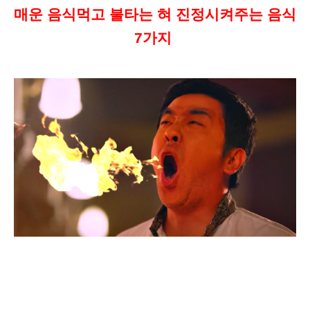
매운 음식먹고 불타는 혀 진정시켜주는 음식
7가지