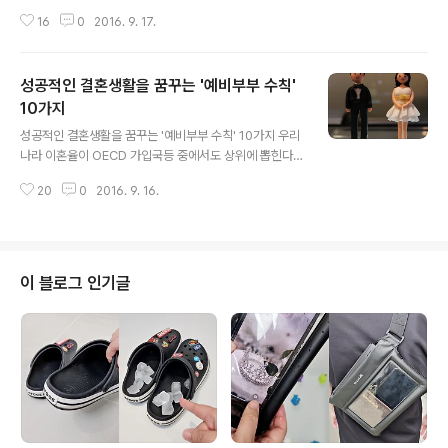
는 곳이 있습니다.세상의 모든 도시에는 '맛집'이 있겠지만
16
0
2016. 9. 17.
그래도 유난히 유명한 고기의 도시들이 있는데요. 고기도
먹고 여행도 하는 일석이조 투어를 즐긴다면 기쁨은 두배
가 될 것입니다.온라인 미디어 '디스트랙티파이'가 소개한
성공적인 결혼생활을 꿈꾸는 '예비부부 수칙'
'고기 애호가'들이 열광할 만한 특별한 해외 여행지를 소개
합니다. 1. 미국 텍사스일명 '고기의 수도'라 불리는 텍사스
10가지
글 내용
는 세계에서 바베큐가 가장 유명한 도시 중 하나다. 물론 텍
성공적인 결혼생활을 꿈꾸는 '예비부부 수칙' 10가지 우리
사스가 바베큐를 처음 만든 곳은 아니지만 사전에 "Barbe
나라 이혼율이 OECD 가입국등 중에서도 상위에 뽑힌다고
cue in Texas(텍사스의 바베큐)"만 쳐도 한 페이지 가득
합니다. 이혼은 부부 뿐 아니라 자녀들에게까지 악영향을
정보가 나올만큼 바베큐로는 절대 빠지지 않는 도시다. 2.
20
0
2016. 9. 16.
준다는 점에서 깊이 고민해야할 사안인데요. 실제로 문제
미국, ..
청소년들의 가정환경을 조사해보면 이혼 가정인 경우가 많
다는 점이 이를 증명하고 있습니다. 허핑턴 포스트는 이혼
경험자들의 조언을 바탕으로 예비 신랑·신부가 조심해야할
사항을 소개했습니다. 성공적인 결혼생활을 꿈꾸는 분들을
이 블로그 인기글
위해 이를 소개합니다. 1. 결혼식 준비에 힘쓰지 말고 ‘결혼
생활’을 계획하는데 집중하라. - 한국에서는 혼수준비, 예
식장 예약, 웨딩드레스 준비 등으로 시간을 소모하는 경우
가 많다. 결혼식은 한번 뿐이지만 결혼생활은 평생이다. 무
엇이 더 중요한지 잘 판단해야 한다..