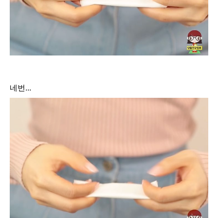
네번...