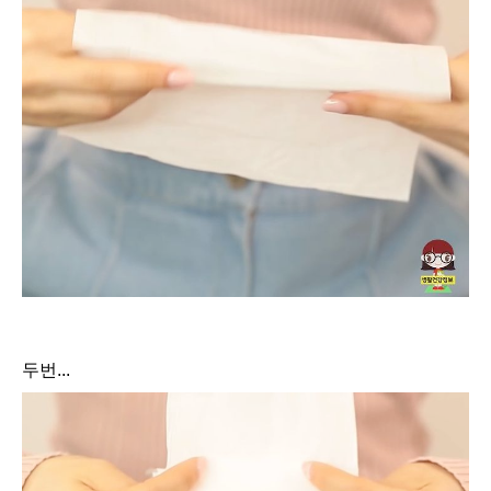
두번...