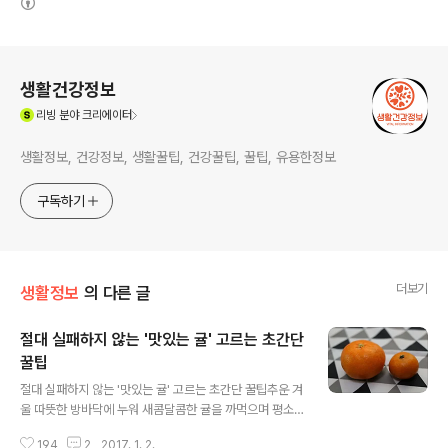
로그 정보
생활건강정보
(새창열림)
리빙
분야 크리에이터
생활정보, 건강정보, 생활꿀팁, 건강꿀팁, 꿀팁, 유용한정보
구독하기
더보기
생활정보
의 다른 글
절대 실패하지 않는 '맛있는 귤' 고르는 초간단
꿀팁
글 내용
절대 실패하지 않는 '맛있는 귤' 고르는 초간단 꿀팁추운 겨
울 따뜻한 방바닥에 누워 새콤달콤한 귤을 까먹으며 평소
보고싶던 영화나 다 보지 못한 드라마를 보는 것만큼 행복
194
2
2017. 1. 2.