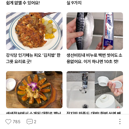
쉽게 없앨 수 있어요!
실 9가지
강식당 인기메뉴 피오 ‘김치밥’ 한
생선비린내 비누로 백번 씻어도 소
그릇 요리로 굿!
용없어요. 이거 하나면 10초 컷!
생생정보에서 소개된 대학로 별난
작지만 만족도 대박! 한번 쓰면 빼
음식 ‘단호박해물찜’ 솔직 후기
기 힘든 욕실 꿀템2
785
2