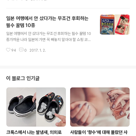
한 시간도 없을 텐데요. 하지만 마트나 과일가게 앞에 쌓여
있는 귤들 사이로 맛있는 녀석들을 골라내기란 쉬운 일이
아닙니다. 귤 고르기가 어려운 분들을 위해 절대 실패하지
일본 여행에서 안 샀다가는 무조건 후회하는
않는 맛있는 귤 구분하는 꿀팁을 소개할게요.겨울 제철 과
일인 귤은 비타민 C가 풍부해 감기 예방뿐만 아니라 피부
필수 꿀템 10종
글 내용
미용에도 그만이니 잘 기억해두었다가 귤을 살 때 요긴하
일본 여행에서 안 샀다가는 무조건 후회하는 필수 꿀템 10
게 써먹어보세요~ ▶ 귤의 껍질 상태가 지나치게 깨끗하다
종가까운 나라 일본에 가면 꼭 빼놓지 말아야 할 쇼핑 코스
면 오히려 의심해보자 귤의 경우 지나치게 윤이 나는 것은
가 바로 '드럭스토어'인데요.일찍이 의약 분업을 시행한 일
한 번쯤 의심해봐야 해요. 인공적으로 코팅처리한 것일 수
94
0
2017. 1. 2.
본은 처방전 없이도 각종 건강식품과 의약품 등을 살 수 있
도 있기 때문인데요.오히려 약간의 흠집이..
는 '드럭스토어'가 잘 발달되어 있습니다. 특히 뷰티 산업이
지속적으로 발전하면서 가격이 저렴할 뿐 아니라 우리나라
에서는 쉽게 볼 수 없는 기능성 미용 제품들이 가득해 이미
관광객들 사이에서 입소문이 자자하답니다. 수많은 제품들
이 블로그 인기글
이 있지만 그중에서도 안 샀다가는 무조건 후회하는 필수
아이템을 소개할게요.연말연시, 겨울방학을 맞이해 일본
여행을 계획하고 있다면 꼭 기억해뒀다가 '득템'해보세요~
1. 네츠사마 시트네츠사마 시트는 일종의 '쿨링시트'로 미
열이 있을 때 이마에 붙여주면 두..
크록스에서 나는 발냄새, 의외로
사람들이 '향수'에 대해 몰랐던 사