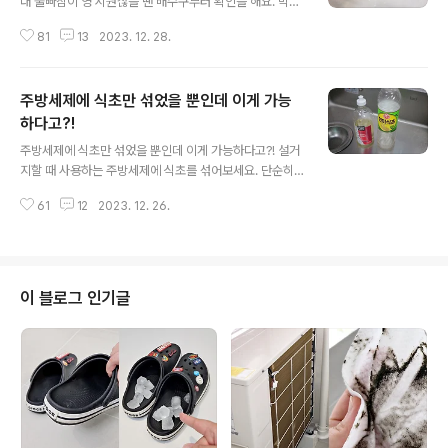
대 물빠짐이 영 시원찮을 땐 배수구부터 확인을 해요. 막힐
랑 말랑 한다면 바로 뚫어줘야 하고요. 가장 좋은건 막히기
81
13
2023. 12. 28.
전에 예방하는 거죠. 그래서 저는 이 방법을 써요! 세면대는
물이 시원하게 내려가야 쓸 맛이 나죠~ 막히고 나서 뚫는
건 초급! 프리미엄급 살림꾼이라면 막히기 전에 미리미리
주방세제에 식초만 섞었을 뿐인데 이게 가능
배수구에 특급 처방을 해요. 특급 처방 비법은 바로 식초와
뜨거운물! 생각보다 너무 간단하죠? ㅎㅎ 물 500ml를 끓
하다고?!
글 내용
여서 살짝 식혀주세요. (너무 뜨거운 온도의 물은 배수관 경
주방세제에 식초만 섞었을 뿐인데 이게 가능하다고?! 설거
화를 일으킬 수 있음 주의) 식초는 200ml면 충분해요~ 살
지할 때 사용하는 주방세제에 식초를 섞어보세요. 단순히
짝 식힌 뜨꺼운물을 세면대 배수구에 부어요. 한번에 확 쏟
이 두가지를 섞기만 해도 매번 반복되는 고민을 한방에 해
아 붓지 않고 찔끔찔끔, 쪼르륵 조금씩 나눠서 부어야 효과
61
12
2023. 12. 26.
결할 수 있답니다. 지금 바로 그 이유를 공개할게요! 집집마
가 좋아요. 뜨거..
다 다 있는 주방세제&식초 따로따로 쓰면 평범한 세제와
식초일 뿐이지만 섞어서 쓰면 스테인리스 냄비에 꼭 필요
한 꿀템이 돼요. 물기가 마르고 선명하게 보이는 무지개얼
룩! 설거지를 안 한 것도 아닌데 참 당황스럽죠?! 스테인리
이 블로그 인기글
스 제품에 생기는 무지갯빛 얼룩은 수돗물 속 미네랄 성분
이 스테인리스와 만나서 생긴 흔적이고요. 지극히 자연스
러운 현상이긴 해요. 하지만 자연스러운 것과 눈에 거슬리
는건 별개니까요^^; 키친타월에 식초를 흠뻑 적셔서 무지
개얼룩을 1분만 덮어놓으면 손쉽게 제거할 수..