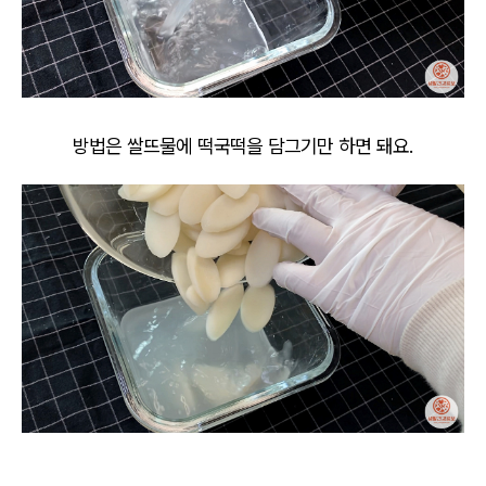
방법은 쌀뜨물에 떡국떡을 담그기만 하면 돼요.