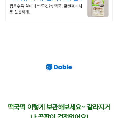
씹을수록 살아나는 쫄깃함! 떡국, 로켓프레시
로 신선하게.
떡국떡 이렇게 보관해보세요~ 갈라지거
나 곰팡이 걱정없어요!