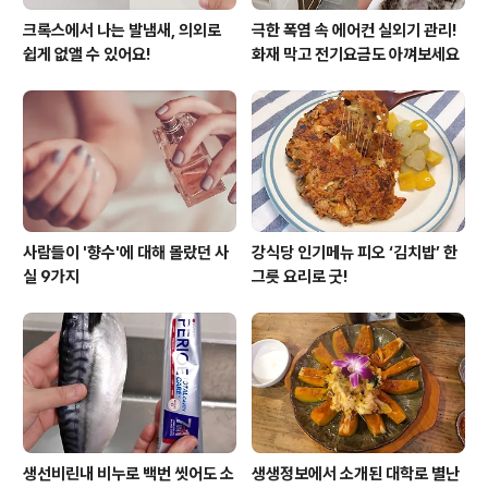
크록스에서 나는 발냄새, 의외로
극한 폭염 속 에어컨 실외기 관리!
쉽게 없앨 수 있어요!
화재 막고 전기요금도 아껴보세요
사람들이 '향수'에 대해 몰랐던 사
강식당 인기메뉴 피오 ‘김치밥’ 한
실 9가지
그릇 요리로 굿!
생선비린내 비누로 백번 씻어도 소
생생정보에서 소개된 대학로 별난