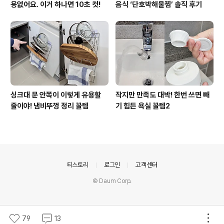
용없어요. 이거 하나면 10초 컷!
음식 ‘단호박해물찜’ 솔직 후기
싱크대 문 안쪽이 이렇게 유용할
작지만 만족도 대박! 한번 쓰면 빼
줄이야! 냄비뚜껑 정리 꿀템
기 힘든 욕실 꿀템2
의안내
티스토리
로그인
고객센터
© Daum Corp.
79
13