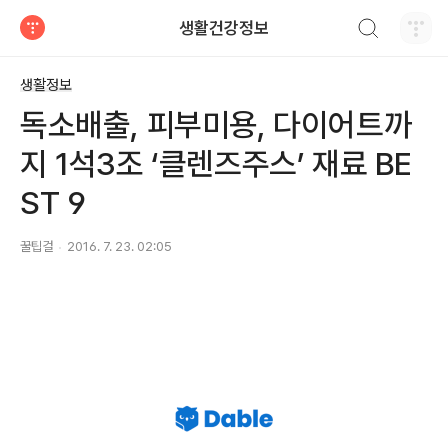
검색하기
생활건강정보
티스토리
생활정보
독소배출, 피부미용, 다이어트까
지 1석3조 ‘클렌즈주스’ 재료 BE
ST 9
꿀팁걸
2016. 7. 23. 02:05