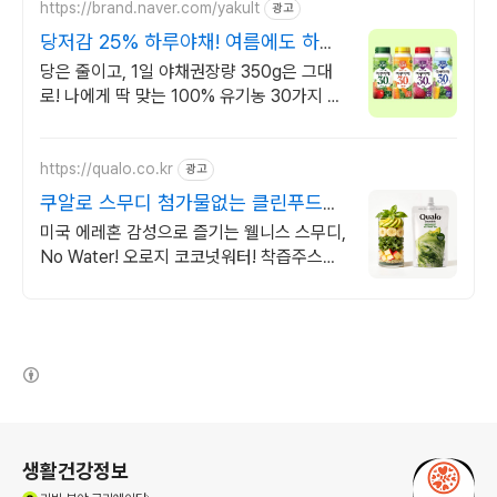
https://brand.naver.com/yakult
광고
당저감 25% 하루야채! 여름에도 하루
야채로 관리해요
당은 줄이고, 1일 야채권장량 350g은 그대
로! 나에게 딱 맞는 100% 유기농 30가지 야
채가 한 병에!
https://qualo.co.kr
광고
쿠알로 스무디 첨가물없는 클린푸드로
맛있게
미국 에레혼 감성으로 즐기는 웰니스 스무디,
No Water! 오로지 코코넛워터! 착즙주스가
아닌 걸쭉한 웰니스 블렌드! 본연의 맛을 위
해 갈고 열렸어요. 완벽풍미
(새창열림)
로그 정보
생활건강정보
(새창열림)