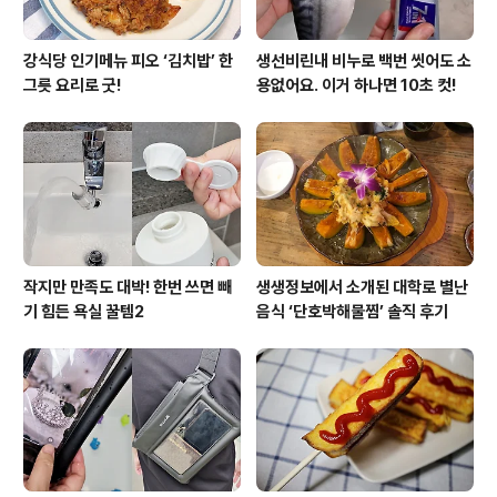
강식당 인기메뉴 피오 ‘김치밥’ 한
생선비린내 비누로 백번 씻어도 소
그릇 요리로 굿!
용없어요. 이거 하나면 10초 컷!
작지만 만족도 대박! 한번 쓰면 빼
생생정보에서 소개된 대학로 별난
기 힘든 욕실 꿀템2
음식 ‘단호박해물찜’ 솔직 후기