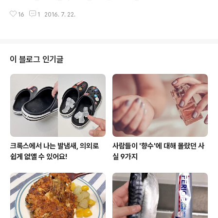
소리가 나면서 흔들리면 상한 계란이다. 3. 달걀 '둥근
있는 방법을 소개합니다. 1. 콩국수는 깍두기와 함께 시원
쪽'이 위로 향해 있는지 확인달걀의 둥근 쪽에는 '기실'이라
16
1
2016. 7. 22.
한 콩국수 한 그릇에 갓 담근 아삭한 오이김치 한 접시. 이
는 숨구멍이..
둘은 뱃속을 차갑게 하는 대표적인 냉음식이다.그러므로
콩국수 먹을 때는 깍두기나 단무지와 함께 먹자. 무는 열음
식이기 때문에 콩국수의 찬 성질을 중화시킨다. 2. 메밀국
수에는 무와 겨자를 메밀로 만든 냉면 역시 마찬가지다. 반
이 블로그 인기글
찬으로 나오는 초무를 더 넣고, 열성질을 가진 식초와 겨자
등을 듬뿍 넣어 먹자. 3. 냉면과 함께 먹는 달걀 열음식이므
로 꼭 챙기자. 메밀국수(모밀소바)에 곱게 갈은 무와 와사
비를 넣어 먹는 것도 메밀의 냉성질을 중화시키기 위한 좋
은 음식 궁합이다...
크록스에서 나는 발냄새, 의외로
사람들이 '향수'에 대해 몰랐던 사
쉽게 없앨 수 있어요!
실 9가지