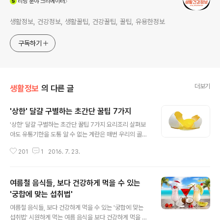
리빙
분야 크리에이터
생활정보, 건강정보, 생활꿀팁, 건강꿀팁, 꿀팁, 유용한정보
구독하기
더보기
생활정보
의 다른 글
'상한' 달걀 구별하는 초간단 꿀팁 7가지
글 내용
'상한' 달걀 구별하는 초간단 꿀팁 7가지 요리조리 살펴보
아도 유통기한을 도통 알 수 없는 계란은 매번 우리의 골치
를 썩게 하는 음식인데요. 그냥 먹기에는 배탈이 날 것 같고
201
1
2016. 7. 23.
그렇다고 버리기에는 아까운 계란.우리는 달걀이 상했는지
안 상했는지 어떻게 알 수 있을까요?생활 속에서 쉽고 간단
하게 계란의 신선도를 판단할 수 있는 방법 7가지를 소개
여름철 음식들, 보다 건강하게 먹을 수 있는
합니다. 1. 소금물에 담궈 보기사진출처 : MBC계란이 잠길
만큼 물을 받은 뒤 소금 한 큰 술을 넣어 잘 섞는다.만약 계
'궁합에 맞는 섭취법'
글 내용
란이 수면 위로 떠오른다면 그 계란은 상한 것이다. 2. 흔들
여름철 음식들, 보다 건강하게 먹을 수 있는 '궁합에 맞는
어보기사진출처 : MBC계란을 들고 살짝 흔들어본다.이때
섭취법' 시원하게 먹는 여름 음식을 보다 건강하게 먹을 수