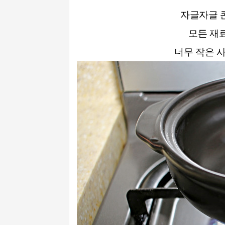
자글자글 
모든 재
너무 작은 