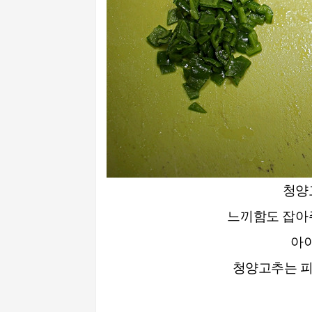
청양
느끼함도 잡아
아이
청양고추는 피