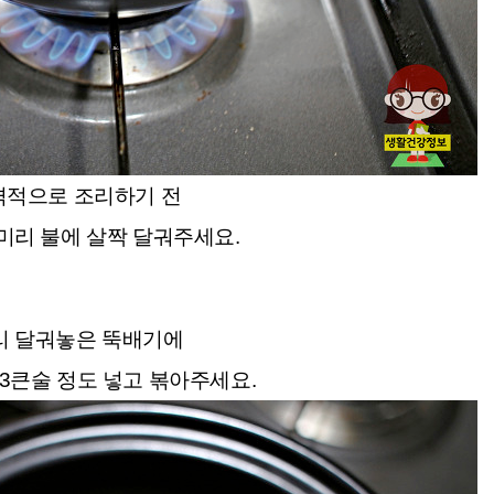
격적으로 조리하기 전
미리 불에 살짝 달궈주세요.
리 달궈놓은 뚝배기에
3큰술 정도 넣고 볶아주세요.