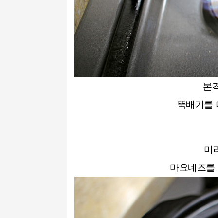
본
뚝배기를 
미
마요네즈를 