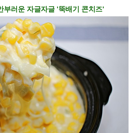
안부러운 자글자글 '뚝배기 콘치즈'