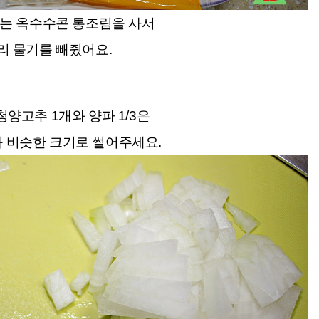
는 옥수수콘 통조림을 사서
리 물기를 빼줬어요.
청양고추 1개와 양파 1/3은
 비슷한 크기로 썰어주세요.