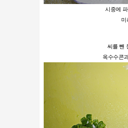
시중에 파
미
씨를 뺀 
옥수수콘과