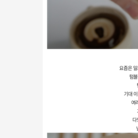
요즘은 일
텀블
기대 이
여
다