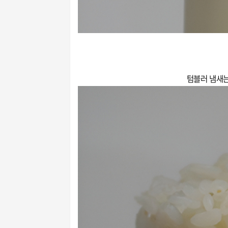
텀블러 냄새는